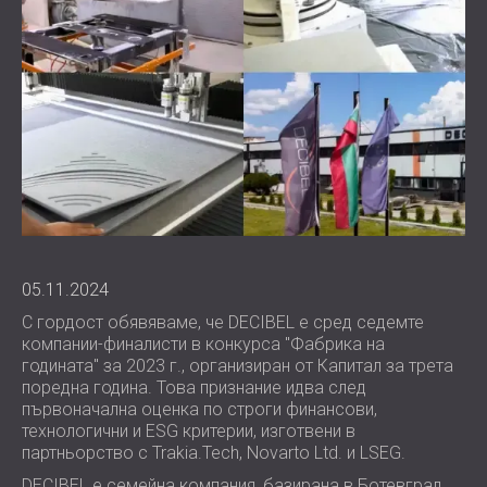
WOOD WOOL АКУСТИЧНИ ПАНЕЛИ
АУДИОЛОГИЧНИ КАБИНИ
БЛОГ
СЕКТОРИ
АКУСТИЧНИ АБСОРБЕРИ, БАС ТРАПОВЕ
R & D
ШУМОИЗОЛАЦИЯ И АКУСТИКА ЗА
И ДИФУЗOРИ.
НОВИНИ
ЖИЛИЩА
АКУСТИЧНИ ПАНЕЛИ И
УСЛУГИ
ВИДЕО
ШУМОИЗОЛАЦИЯ И АКУСТИКА ЗА
ЗВУКОПОГЛЪЩАЩИ ПАНЕЛИ
АКУСТИЧНО ОБСЛЕДВАНЕ
РЕФЕРЕНЦИИ
ИНДУСТРИАЛНИ ПОМЕЩЕНИЯ
КОНСУЛТИРАНЕ
ПРОЕКТИ
ЧЛЕНСТВА
ШУМОИЗОЛАЦИЯ И АКУСТИКА ЗА
АКУСТИЧНА СИМУЛАЦИЯ
OФИСИ
ПРОЕКТИРАНЕ
КОНТАКТИ
ШУМОИЗОЛИРАНЕ И
ИЗМЕРВАНИЯ
ВИБРОИЗОЛИРАНЕ НА МАШИНИ И
АВТОРСКИ НАДЗОР
DOWNLOAD AREA
ОБОРУДВАНЕ
ИЗПЪЛНЕНИЕ
05.11.2024
ЗВУКОИЗОЛАЦИЯ И АКУСТИКА ЗА
С гордост обявяваме, че DECIBEL е сред седемте
СТУДИА
БЪЛГАРИЯ (BG)
компании-финалисти в конкурса "Фабрика на
ЗВУКОИЗОЛАЦИЯ И АКУСТИКА ЗА
годината" за 2023 г., организиран от Капитал за трета
GREAT BRITAIN (GB)
поредна година. Това признание идва след
ЛАБОРАТОРИИ И ТЕСТОВИ СТАИ
DEUTSCHLAND (DE)
първоначална оценка по строги финансови,
ТЪРСЕНЕ
ЗВУКОИЗОЛАЦИЯ И АКУСТИКА ЗА
ÖSTERREICH (AT)
технологични и ESG критерии, изготвени в
ЗАВЕДЕНИЯ
SRBIJA (RS)
партньорство с Trakia.Tech, Novarto Ltd. и LSEG.
ЗВУКОИЗОЛАЦИЯ И АКУСТИКА ЗА
ROMÂNIA (RO)
DECIBEL е семейна компания, базирана в Ботевград,