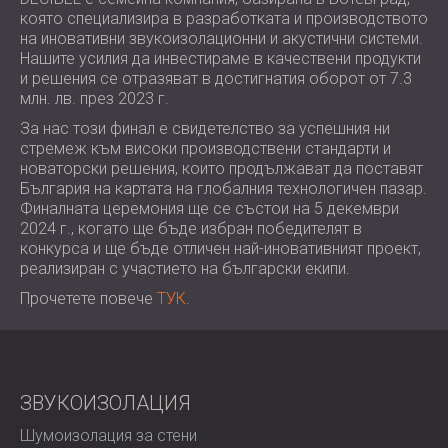
ХОТЕЛИ
POLAND (PL)
която специализира в разработката и производството
на иновативни звукоизолационни и акустични системи.
ЗВУКОИЗОЛАЦИЯ И АКУСТИКА НА
FINLAND (FI)
Нашите усилия да инвестираме в качествени продукти
ЗАЛИ
РОССИЯ (RU)
и решения се отразяват в достигнатия оборот от 7.3
ЗВУКОИЗОЛАЦИОННИ И АКУСТИЧНИ
USA (US)
млн. лв. през 2023 г.
SOUTH AFRICA (ZA)
РЕШЕНИЯ ЗА ТЪРГОВСКИ ПОМЕЩЕНИЯ
За нас този финал е свидетелство за успешния ни
ЗВУКОИЗОЛАЦИЯ И АКУСТИКА НА
стремеж към високи производствени стандарти и
УЧЕБНИ ЗАВЕДЕНИЯ
новаторски решения, които продължават да поставят
България на картата на глобалния технологичен пазар.
ШУМОИЗОЛАЦИЯ И АКУСТИКА ЗА
Финалната церемония ще се състои на 5 декември
ЗДРАВНИЯ СЕКТОР
2024 г., когато ще бъде избран победителят в
ЗВУКОИЗОЛАЦИОННИ И АКУСТИЧНИ
конкурса и ще бъде отличен най-иновативният проект,
реализиран с участието на български екипи.
РЕШЕНИЯ ЗА АУДИОЛОГИЧНИЯ
СЕКТОР
Прочетете повече
ТУК
.
ЗВУКОИЗОЛАЦИОННИ И АКУСТИЧНИ
РЕШЕНИЯ ЗА ЦЕНТРОВЕ ЗА ДАННИ
ЗВУКОИЗОЛАЦИЯ
Шумоизолация за стени