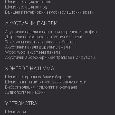
Шумоизолация за таван
Шумоизолация за под
Външни и интериорни звукоизолационни врати
АКУСТИЧНИ ПАНЕЛИ
Акустични панели и паравани от рециклиран филц
Дървени перфорирани акустични панели
Текстилни акустични панели и бафъли
Акустични панели дървени ламели
Wood wool акустични панели
Акустични абсорбери, бас трапове и дифузoри.
КОНТРОЛ НА ШУМА
Шумоизолиращи кабини и бариери
Шумозащитни щори, жалузи и заглушители
Виброизолация, подложки и окачвачи
Аудиологични кабини
УСТРОЙСТВА
Шумомери