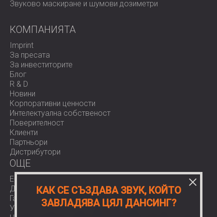
Звуково маскиране и шумови дозиметри
КОМПАНИЯТА
Imprint
За пресата
За инвеститорите
Блог
R & D
Новини
Корпоративни ценности
Интелектуална собственост
Поверителност
Клиенти
Партньори
Дистрибутори
OЩЕ
E-Shop
Доставки
КАК СЕ СЪЗДАВА ЗВУК, КОЙТО
Гаранции
ЗАВЛАДЯВА ЦЯЛ ДАНСИНГ?
Условия за ползване