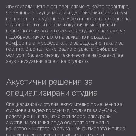
Звукоизолацията е основен елемент, който гарантира,
че външните смущения или индустриалния фонов шум
не пречат на предаването. Ефективното използване на
звукопоглъщащи панели и акустични материали и
правилното им разположение в студиото не само че
подобрява качеството на звука, но и създава
комфортна атмосфера както за водещите, така и за
гостите. В допълнение, радио студиата трябва да
осигурят баланс между техническите изисквания за
звук и визуалния аспект на студиото.
Акустични решения за
специализирани студиа
Специализирани студиа, включително помещения за
филмова и видео продукция, студиата за дублаж,
репетиционни и др., изискват персонализирани
акустични решения, за да осигурят оптимално
качество и чистота на звука. При филмовата и видео
продукция ефективната звукоизолация е от