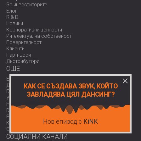
За инвеститорите
Блог
R & D
Новини
Корпоративни ценности
Интелектуална собственост
Поверителност
Клиенти
Партньори
Дистрибутори
OЩЕ
E-Shop
Доставки
КАК СЕ СЪЗДАВА ЗВУК, КОЙТО
Гаранции
ЗАВЛАДЯВА ЦЯЛ ДАНСИНГ?
Условия за ползване
Нормативи
Download area
Работа при нас
Нов епизод с
KiNK
Контакти
COVID-19
СОЦИАЛНИ КАНАЛИ