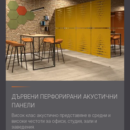
ДЪРВЕНИ ПЕРФОРИРАНИ АКУСТИЧНИ
ПАНЕЛИ
Висок клас акустично представяне в средни и
високи честоти за офиси, студия, зали и
заведения.