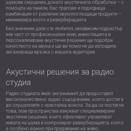
шумови смущения, докато акустичната обработка – с
помощта на панели, бас трапове и подходяща
камбинация от различни звукопоглъщащи продукти –
минимизира ехото и реверберацията.
Без значение дали сте любител, независим подкастър
или част от професионален екип, инвестицията в
персонализирани акустични решения ще подобри
качеството на звука и ще ви помогне да изградите
ангажираща връзка с вашата аудитория.
Акустични решения за радио
студиа
Радио студиата имат ангажимент да предоставят
висококачествено аудио съдържание, което достига
до слушателите с кристална яснота. За да се постигне
това, тези пространства изискват специализирани
акустични решения, които ефективно управляват
нивата на шума и контролират реверберацията, което
е особено важно при предавания на живо.