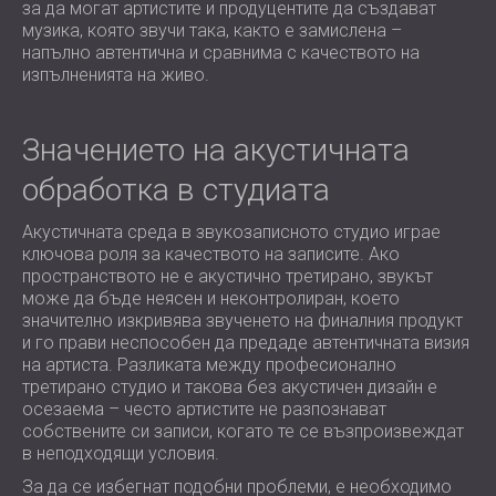
за да могат артистите и продуцентите да създават
ХОТЕЛИ
POLAND (PL)
музика, която звучи така, както е замислена –
ЗВУКОИЗОЛАЦИЯ И АКУСТИКА НА
FINLAND (FI)
напълно автентична и сравнима с качеството на
ЗАЛИ
РОССИЯ (RU)
изпълненията на живо.
ЗВУКОИЗОЛАЦИОННИ И АКУСТИЧНИ
USA (US)
SOUTH AFRICA (ZA)
РЕШЕНИЯ ЗА ТЪРГОВСКИ ПОМЕЩЕНИЯ
Значението на акустичната
ЗВУКОИЗОЛАЦИЯ И АКУСТИКА НА
обработка в студиата
УЧЕБНИ ЗАВЕДЕНИЯ
ШУМОИЗОЛАЦИЯ И АКУСТИКА ЗА
Акустичната среда в звукозаписното студио играе
ЗДРАВНИЯ СЕКТОР
ключова роля за качеството на записите. Ако
ЗВУКОИЗОЛАЦИОННИ И АКУСТИЧНИ
пространството не е акустично третирано, звукът
може да бъде неясен и неконтролиран, което
РЕШЕНИЯ ЗА АУДИОЛОГИЧНИЯ
значително изкривява звученето на финалния продукт
СЕКТОР
и го прави неспособен да предаде автентичната визия
ЗВУКОИЗОЛАЦИОННИ И АКУСТИЧНИ
на артиста. Разликата между професионално
РЕШЕНИЯ ЗА ЦЕНТРОВЕ ЗА ДАННИ
третирано студио и такова без акустичен дизайн е
осезаема – често артистите не разпознават
собствените си записи, когато те се възпроизвеждат
в неподходящи условия.
За да се избегнат подобни проблеми, е необходимо