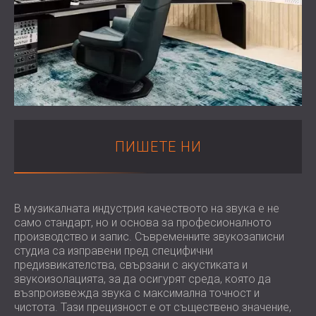
WOOD WOOL АКУСТИЧНИ ПАНЕЛИ
АУДИОЛОГИЧНИ КАБИНИ
БЛОГ
СЕКТОРИ
АКУСТИЧНИ АБСОРБЕРИ, БАС ТРАПОВЕ
R & D
ШУМОИЗОЛАЦИЯ И АКУСТИКА ЗА
И ДИФУЗOРИ.
НОВИНИ
ЖИЛИЩА
АКУСТИЧНИ ПАНЕЛИ И
УСЛУГИ
ВИДЕО
ШУМОИЗОЛАЦИЯ И АКУСТИКА ЗА
ЗВУКОПОГЛЪЩАЩИ ПАНЕЛИ
АКУСТИЧНО ОБСЛЕДВАНЕ
РЕФЕРЕНЦИИ
ИНДУСТРИАЛНИ ПОМЕЩЕНИЯ
КОНСУЛТИРАНЕ
ПРОЕКТИ
ЧЛЕНСТВА
ШУМОИЗОЛАЦИЯ И АКУСТИКА ЗА
АКУСТИЧНА СИМУЛАЦИЯ
OФИСИ
ПРОЕКТИРАНЕ
КОНТАКТИ
ПИШЕТЕ НИ
ШУМОИЗОЛИРАНЕ И
ИЗМЕРВАНИЯ
ВИБРОИЗОЛИРАНЕ НА МАШИНИ И
АВТОРСКИ НАДЗОР
DOWNLOAD AREA
ОБОРУДВАНЕ
ИЗПЪЛНЕНИЕ
ЗВУКОИЗОЛАЦИЯ И АКУСТИКА ЗА
В музикалната индустрия качеството на звука е не
СТУДИА
БЪЛГАРИЯ (BG)
само стандарт, но и основа за професионалното
ЗВУКОИЗОЛАЦИЯ И АКУСТИКА ЗА
производство и запис. Съвременните звукозаписни
GREAT BRITAIN (GB)
студиа са изправени пред специфични
ЛАБОРАТОРИИ И ТЕСТОВИ СТАИ
DEUTSCHLAND (DE)
предизвикателства, свързани с акустиката и
ТЪРСЕНЕ
ЗВУКОИЗОЛАЦИЯ И АКУСТИКА ЗА
ÖSTERREICH (AT)
звукоизолацията, за да осигурят среда, която да
ЗАВЕДЕНИЯ
SRBIJA (RS)
възпроизвежда звука с максимална точност и
чистота. Тази прецизност е от съществено значение,
ЗВУКОИЗОЛАЦИЯ И АКУСТИКА ЗА
ROMÂNIA (RO)