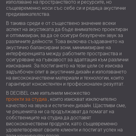
използване на пространството и ресурсите, но
същевременно носи със себе си и редица акустични
предизвикателства.
В такива среди е от съществено значение всеки
аспект на акустиката да бъде внимателно проектиран
и оптимизиран, за да се осигури безупречен звук за
различните дейности. Това включва създаването на
акустично балансирани зони, минимизиране на
интерференцията между работните пространства и
осигуряване на гъвкавост за адаптация към различни
изисквания. За постигането на тези цели се изисква
задълбочен опит в акустичния дизайн и използването
на висококачествени материали и технологии, които
гарантират консистентен и професионален резултат.
В DECIBEL сме изпълнили множество
проекти за студиа
, които изискват изключително
качество на звука и естетичен дизайн. Щастливи сме,
че решенията ни са продължават да помагат на
собствениците на студиа да доставят
висококачествени продукти, като същевременно
удовлетворяват своите клиенти и постигат успех на
този конкурентен пазар.