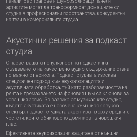
панели, бас трапове и шумоизолиращи панели,
артистите могат да трансформират домашните си
студиа в професионални пространства, конкурентни
на тези в комерсиалните студиа.
Акустични решения за подкаст
студиа
С нарастващата популярност на подкастинга
създаването на качествено аудио съдържание стана
по-важно от всякога. Подкаст студиата изискват
специфичен подход към звукоизолацията и
акустичната обработка, тъй като разбираемостта на
речта и премахването на фоновия шум са ключови за
успешния запис. За разлика от музикалните студиа,
където акустиката е насочена към широк звуков
спектър, подкаст студиата акцентират върху средните
честоти, които обикновено доминират в човешкия
глас.
Ефективната звукоизолация защитава от външни