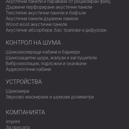
Акустични панели и паравани от рециклиран филц
Дървени перфорирани акустични панели
Текстилни акустични панели и бафъли
Акустични панели дървени ламели
Wood wool акустични панели
Акустични абсорбери, бас трапове и дифузoри.
КОНТРОЛ НА ШУМА
Шумоизолиращи кабини и бариери
Шумозащитни щори, жалузи и заглушители
Виброизолация, подложки и окачвачи
Аудиологични кабини
УСТРОЙСТВА
Шумомери
Звуково маскиране и шумови дозиметри
КОМПАНИЯТА
Imprint
За пресата