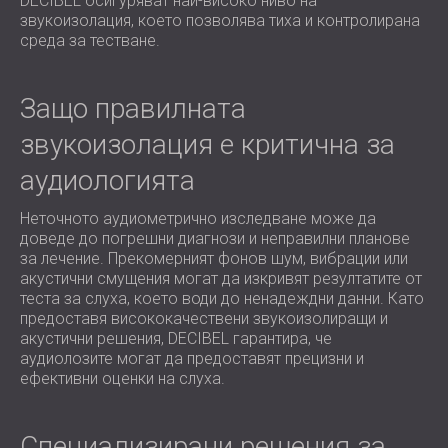
DECIBEL осигуряват най-високо ниво на
звукоизолация, което позволява тиха и контролирана
среда за тестване.
Защо правилната
звукоизолация е критична за
аудиологията
Неточното аудиометрично изследване може да
доведе до погрешни диагнози и неправилни планове
за лечение. Прекомерният фонов шум, вибрации или
акустични смущения могат да изкривят резултатите от
теста за слуха, което води до ненадеждни данни. Като
предоставя висококачествени звукоизолиращи и
акустични решения, DECIBEL гарантира, че
аудиолозите могат да предоставят прецизни и
ефективни оценки на слуха.
Специализирани решения за