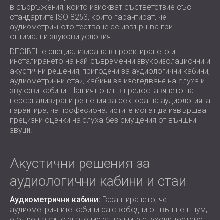
в съоръжения, които изискват съответствие със
ХОТЕЛИ
POLAND (PL)
стандартите ISO 8253, които гарантират, че
ЗВУКОИЗОЛАЦИЯ И АКУСТИКА НА
FINLAND (FI)
аудиометричното тестване се извършва при
ЗАЛИ
РОССИЯ (RU)
оптимални звукови условия.
ЗВУКОИЗОЛАЦИОННИ И АКУСТИЧНИ
USA (US)
DECIBEL е специализирана в проектирането и
SOUTH AFRICA (ZA)
РЕШЕНИЯ ЗА ТЪРГОВСКИ ПОМЕЩЕНИЯ
инсталирането на най-съвременни звукоизолационни и
ЗВУКОИЗОЛАЦИЯ И АКУСТИКА НА
акустични решения, пригодени за аудиологични кабини,
аудиометрични стаи, кабини за изследване на слуха и
УЧЕБНИ ЗАВЕДЕНИЯ
звукови кабини. Нашият опит в предоставянето на
ШУМОИЗОЛАЦИЯ И АКУСТИКА ЗА
персонализирани решения за сектора на аудиологията
ЗДРАВНИЯ СЕКТОР
гарантира, че професионалистите могат да извършват
ЗВУКОИЗОЛАЦИОННИ И АКУСТИЧНИ
прецизни оценки на слуха без смущения от външни
звуци.
РЕШЕНИЯ ЗА АУДИОЛОГИЧНИЯ
СЕКТОР
ЗВУКОИЗОЛАЦИОННИ И АКУСТИЧНИ
Акустични решения за
РЕШЕНИЯ ЗА ЦЕНТРОВЕ ЗА ДАННИ
аудиологични кабини и стаи
Аудиометрични кабини:
Гарантирането, че
аудиометричните кабини са свободни от външен шум,
е от решаващо значение за точните слухови тестове.