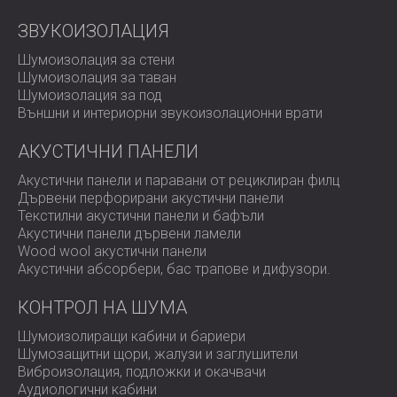
ЗВУКОИЗОЛАЦИЯ
Шумоизолация за стени
Шумоизолация за таван
Шумоизолация за под
Външни и интериорни звукоизолационни врати
АКУСТИЧНИ ПАНЕЛИ
Акустични панели и паравани от рециклиран филц
Дървени перфорирани акустични панели
Текстилни акустични панели и бафъли
Акустични панели дървени ламели
Wood wool акустични панели
Акустични абсорбери, бас трапове и дифузoри.
КОНТРОЛ НА ШУМА
Шумоизолиращи кабини и бариери
Шумозащитни щори, жалузи и заглушители
Виброизолация, подложки и окачвачи
Аудиологични кабини