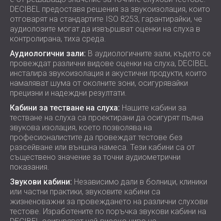
DECIBEL предоставя решения за звукоизолация, които
отговарят на стандартите ISO 8253, гарантирайки, че
аудиолозите могат да извършват оценки на слуха в
контролирана, тиха среда.
Аудиологични зали:
В аудиологичните зали, където се
провеждат различни видове оценки на слуха, DECIBEL
инсталира звукоизолация и акустични продукти, които
намаляват шума от околните зони, осигурявайки
прецизни и надеждни резултати.
Кабини за тестване на слуха:
Нашите кабини за
тестване на слуха са проектирани да осигурят пълна
звукова изолация, което позволява на
професионалистите да провеждат тестове без
разсейване или външна намеса. Тези кабини са от
съществено значение за точни аудиометрични
показания.
Звукови кабини:
Независимо дали в болници, клиники
или частни практики, звуковите кабини са
жизненоважни за провеждането на различни слухови
тестове. Изработените по поръчка звукови кабини на