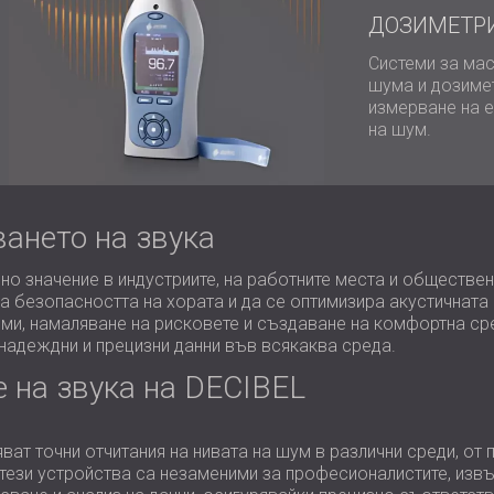
ДОЗИМЕТР
Системи за мас
шума и дозиме
измерване на 
на шум.
ването на звука
но значение в индустриите, на работните места и обществе
ра безопасността на хората и да се оптимизира акустичната
ми, намаляване на рисковете и създаване на комфортна сре
 надеждни и прецизни данни във всякаква среда.
 на звука на DECIBEL
ват точни отчитания на нивата на шум в различни среди, о
, тези устройства са незаменими за професионалистите, и