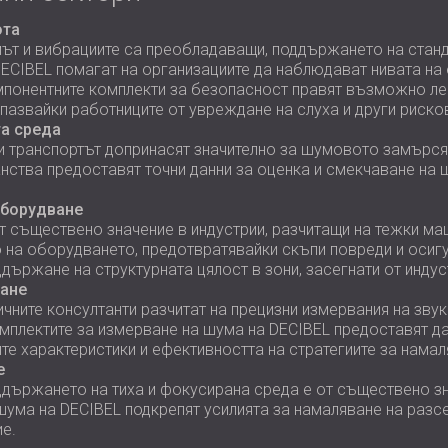
ота
мът и вибрациите са преобладаващи, поддържането на станд
ECIBEL помагат на организациите да наблюдават нивата на 
понентните комплекти за безопасност правят възможно ле
дпазвайки работниците от увреждане на слуха и други риско
та среда
и транспортът допринасят значително за шумовото замърся
анства предоставят точни данни за оценка и смекчаване на
оборудване
т съществено значение в индустрии, разчитащи на тежки м
о на оборудването, предотвратявайки скъпи повреди и осиг
държане на структурната цялост в зони, засегнати от индус
ране
ичните консултанти разчитат на прецизни измервания на зву
мплектите за измерване на шума на DECIBEL предоставят да
е характеристики и ефективността на стратегиите за намал
е
оддържането на тиха и фокусирана среда е от съществено зн
шума на DECIBEL подкрепят усилията за намаляване на разс
е.