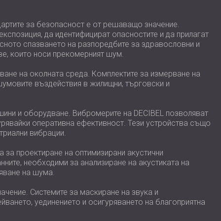
артите за безопасност е от решаващо значение.
експозиция, да идентифицират опасностите и да прилагат
сното спазването на разпоредбите за здравословни и
ве, които носи прекомерният шум.
ване на околната среда. Комплектите за измерване на
 шумовите въздействия в жилищни, търговски и
ашини и оборудване. Вибромерите на DECIBEL позволяват
урявайки оперативна ефективност. Тези устройства също
триални вибрации.
ка за проектиране на оптимизирани акустични
нните, необходими за анализиране на акустиката на
яване на шума.
ачение. Системите за маскиране на звука и
ейването, уединението и осигуряването на благоприятна