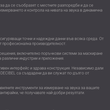
за да се съобразят с местните разпоредби и да се
змерването и контрола на нивата на звука в динамична
сигуряващи точни и надеждни данни във всяка среда. От
ат професионална производителност.
 решения, включително поръчкови системи за маскиране
а различни индустрии и приложения.
тивен интерфейс и здрава конструкция. Независимо дали
а DECIBEL са създадени да ви служат по-дълго от
авилните инструменти за измерване на звука за вашите
нтирайки, че получавате най-добри резултати.