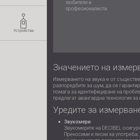
любители и
професионалисти.
Устройства
Значението на измер
Измерването на звука е от съществе
разпоредбите за шум, да се гаранти
помага за идентифициране на пробле
предлагат авангардна технология за
Уредите за измерване
Звукомери
Звукомерите на DECIBEL осигуря
Преносими и лесни за употреба