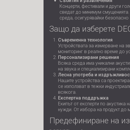
Събития и развлечения
Концерти, фестивали и други го
сведат до минимум смущенията. 
среда, осигурявайки безопасно 
Защо да изберете DE
Съвременна технология
Устройствата за измерване на зв
мониторинг в реално време до у
Персонализирани решения
Всяка среда има уникални акуст
на звука и специализирани компл
Лесна употреба и издръжливос
Нашите устройства са проектира
се използват в тежки индустриал
всякога.
Експертна поддръжка
Екипът от експерти по акустика 
нужди. От избора на продукт до 
Предефиниране на из