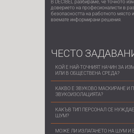
В DECIBEL разбираме, че точното изм
доверието на професионалисти в раз
безопасността на работното място и
вземате информирани решения.
ЧЕСТО ЗАДАВАН
КОЙ Е НАЙ-ТОЧНИЯТ НАЧИН ЗА ИЗ
ИЛИ В ОБЩЕСТВЕНА СРЕДА?
Професионалните шумомери, като 
КАКВО Е ЗВУКОВО МАСКИРАНЕ И П
в октавни ленти, което е от съще
ЗВУКОИЗОЛАЦИЯТА?
околната среда, фабрични одити и
Звуковото маскиране произвежда
КАКЪВ ТИП ПЕРСОНАЛ СЕ НУЖДАЕ
разбираемостта на речта в офиси 
ШУМ?
звука, а по-скоро се грижи за по
маскиране е функционално и време
Всяка работа, свързана с продълж
МОЖЕ ЛИ ИЗЛАГАНЕТО НА ШУМ И 