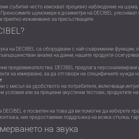
леми събития често изискват прецизно наблюдение на шума, 
Преносимите шумомери и дозиметри на DECIBEL улесняват и
и приятно изживяване за присъстващите.
CIBEL?
ука на DECIBEL са оборудвани с най-съвременни функции, о
съвършенстван анализ на данни, нашите продукти осигуряв
ични предизвикателства. DECIBEL предлага персонализирани
екти за измерване, за да отговори на специфичните нужди н
т
ни с мисъл за удобството на потребителя, включващи интуи
ни условия или за прецизни акустични тестове, продуктите н
на DECIBEL е посветен на това да ви помогне да изберете пр
монтажа, ние предоставяме поддръжка на всяка стъпка, гара
мерването на звука