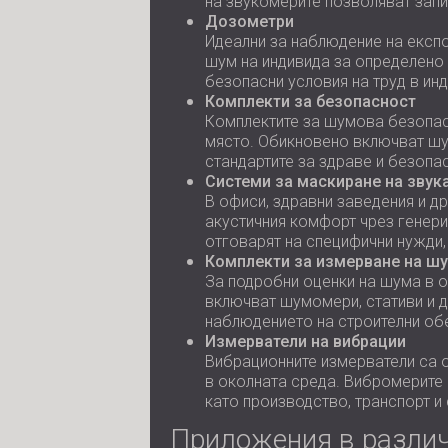
на звукомерите позволяват запи
Дозометри
Идеални за наблюдение на експо
шум на индивида за определено 
безопасни условия на труд в ин
Комплекти за безопасност
Комплектите за шумова безопас
място. Обикновено включват шу
стандартите за здраве и безопа
Системи за маскиране на звук
В офиси, здравни заведения и д
акустичния комфорт чрез генери
отговарят на специфични нужди,
Комплекти за измерване на шу
За подробни оценки на шума в о
включват шумомери, стативи и д
наблюдението на строителни обе
Измерватели на вибрации
Вибрационните измерватели са о
в околната среда. Вибромерите 
като производство, транспорт и
Приложения в различ