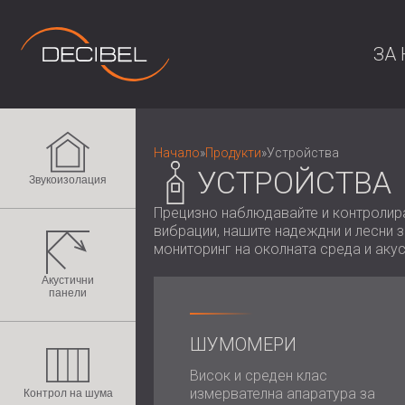
ЗА 
Начало
»
Продукти
»
Устройства
УСТРОЙСТВА
Звукоизолация
Прецизно наблюдавайте и контролира
вибрации, нашите надеждни и лесни 
мониторинг на околната среда и акус
Акустични
панели
ШУМОМЕРИ
Висок и среден клас
измервателна апаратура за
Контрол на шума