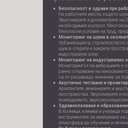
Безопасност и здраве при раб
На работните места, където шу
Звукомерите и дозометрите на D
необходимия контрол. Многоком
безопасни условия на труд, пре
Мониторинг на шума в околна
Урбанизацията, строителството 
шум в открити и закрити простр
индустриални зони.
Мониторинг на индустриално 
Мониторингът на вибрациите е о
ранно откриване на износванет
са от решаващо значение за под
Акустично тестване и проекти
Архитектите, инженерите и акуст
пространства. Звукомерите и ко
помещението, звукоизолационнит
Здравеопазване и образовани
В болници, клиники и училища п
инструментите за измерване на 
атмосфера за обучение и лечени