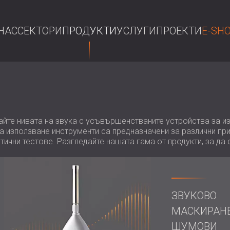
НАС
СЕКТОРИ
ПРОДУКТИ
УСЛУГИ
ПРОЕКТИ
E-SH
ТЪР
йте нивата на звука с усъвършенстваните устройства за и
за използване инструменти са предназначени за различни п
тични тестове. Разгледайте нашата гама от продукти, за да 
ЗВУКОВО
МАСКИРАНЕ
ШУМОВИ