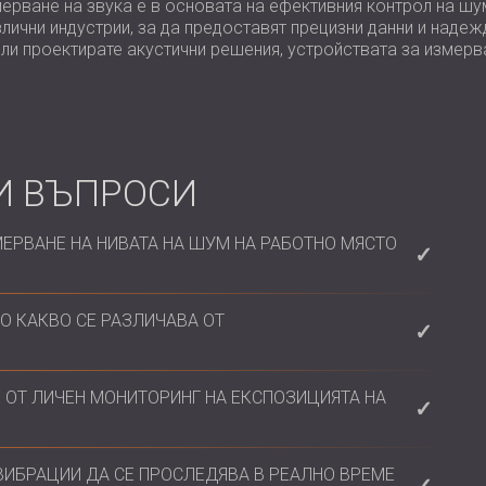
ерване на звука е в основата на ефективния контрол на шу
лични индустрии, за да предоставят прецизни данни и наде
ли проектирате акустични решения, устройствата за измерв
И ВЪПРОСИ
МЕРВАНЕ НА НИВАТА НА ШУМ НА РАБОТНО МЯСТО
серията Nova, предоставят анализ в реално време и
О КАКВО СЕ РАЗЛИЧАВА ОТ
ствено значение за оценки на въздействието върху
 архитектурно планиране.
 калибриран фонов шум, за да намали
 ОТ ЛИЧЕН МОНИТОРИНГ НА ЕКСПОЗИЦИЯТА НА
и клиники с отворен план. Маскирането не блокира
верителността в дадено помещение. Звуковото
нно, а не дълготрайно и структурно решение.
ително излагане на машини или шумна среда - като
ВИБРАЦИИ ДА СЕ ПРОСЛЕДЯВА В РЕАЛНО ВРЕМЕ