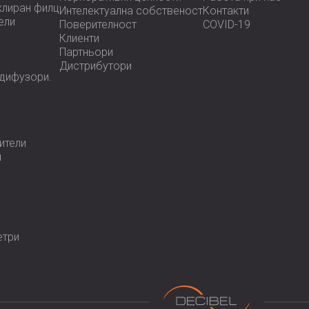
клиран филц
Интелектуална собственост
Контакти
ели
Поверителност
COVID-19
Клиенти
Партньори
Дистрибутори
 дифузoри.
ители
и
етри