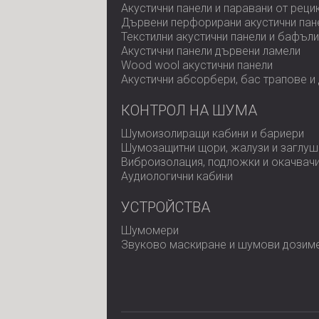
Акустични панели и паравани от реци
Дървени перфорирани акустични пан
Текстилни акустични панели и бафъли
Акустични панели дървени ламели
Wood wool акустични панели
Акустични абсорбери, бас трапове и
КОНТРОЛ НА ШУМА
Шумоизолиращи кабини и бариери
Шумозащитни щори, жалузи и заглуш
Виброизолация, подложки и окачвач
Аудиологични кабини
УСТРОЙСТВА
Шумомери
Звуково маскиране и шумови дозим