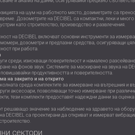
сване и анализ на данни, осигурявайки прецизно съответст
зицията на шум на работното място, дозиметрите са пренос
време. Дозометрите на DECIBEL са компактни, леки и много
дустрии като строителство, производство и развлечения.
ност на DECIBEL включват основни инструменти за измерва
момери, дозометри и предпазни средства, осигуряващи цял
сност при работа.
а
руги среди, изискващи поверителност и намалено разсейване
ране на фонов звук. Системите за маскиране на звука на DEC
 повишавайки продуктивността и поверителността.
ма на закрито и на открито
колната среда комплектите за измерване на вътрешния и в
руги аксесоари, позволяващи точно измерване при различн
кти, тези комплекти предоставят надеждни данни за оценк
т решаващо значение за наблюдение на здравето на оборуд
на DECIBEL са проектирани да откриват и измерват вибрации
 строителство.
ни сектори