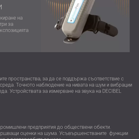
USA | US
И
SOUTH AFRICA | ZA
киране на
три за
експозицията
ните пространства, за да се поддържа съответствие с
 среда. Точното наблюдение на нивата на шум и вибрации
да. Устройствата за измерване на звука на DECIBEL
т промишлени предприятия до обществени обекти.
звършващи оценки на шума. Усъвършенстваните функции