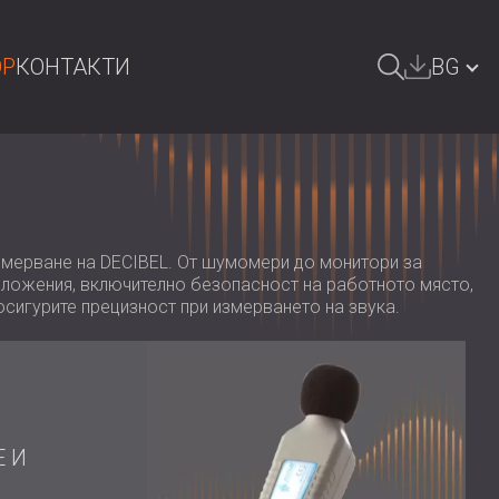
OP
КОНТАКТИ
BG
СЕНЕ
GREAT BRITAIN | GB
DEUTSCHLAND | DE
ÖSTERREICH | AT
змерване на DECIBEL. От шумомери до монитори за
риложения, включително безопасност на работното място,
SRBIJA | RS
осигурите прецизност при измерването на звука.
ROMÂNIA | RO
POLAND | PL
FINLAND | FI
 И
РОССИЯ | RU