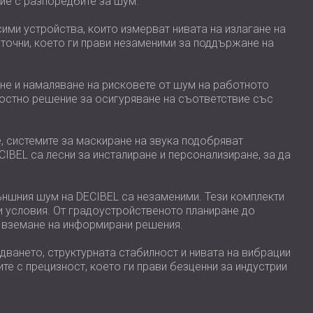
вие с разпоредбите за шум.
ими устройства, които измерват нивата на излагане на
 точни, което ги прави незаменими за поддържане на
не и намаляване на рисковете от шум на работното
остно решение за осигуряване на съответствие със
, системите за маскиране на звука подобряват
IBEL са лесни за инсталиране и персонализиране, за да
ъншния шум на DECIBEL са незаменими. Тези комплекти
и условия. От градоустройственото планиране до
а вземане на информирани решения.
ването, структурната стабилност и нивата на вибрации
те с прецизност, което ги прави безценни за индустрии