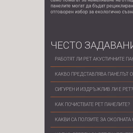
панелите могат да бъдат рециклиран
отговорен избор за екологично съзн
ЧЕСТО ЗАДАВАН
РАБОТЯТ ЛИ PET АКУСТИЧНИТЕ ПА
Да, PET акустичните панели са мн
КАКВО ПРЕДСТАВЛЯВА ПАНЕЛЪТ О
на нивата на шум и подобряване н
пореста структура позволява на з
Панелът от PET филц е акустичен п
СИГУРЕН И ИЗДРЪЖЛИВ ЛИ Е PET
минимизирайки ехото и ревербера
Проектирани да абсорбират звука 
пространството, тези панели са м
Да, PET филцът е нетоксичен, без
КАК ПОЧИСТВАТЕ PET ПАНЕЛИТЕ?
различни приложения като стенни п
устойчив на мухъл. Това е издръж
което го прави дълготрайно реше
PET панелите могат лесно да се по
КАКВИ СА ПОЛЗИТЕ ЗА ОКОЛНАТА 
остават в добро състояние и запа