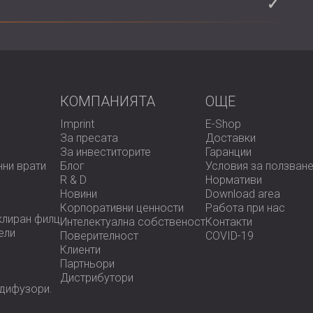
 от 65% рециклиран полиестер и могат да бъдат
?
чавайки устойчивостта и намалявайки отпадъците.
а потребители и фирми, които се грижат за околната
 да варира, като обикновено варира от 9 mm до 25
 акустични изисквания и приложения.
КОМПАНИЯТА
OЩЕ
Imprint
E-Shop
За пресата
Доставки
За инвеститорите
Гаранции
нни врати
Блог
Условия за ползван
R & D
Нормативи
Новини
Download area
Корпоративни ценности
Работа при нас
клиран филц
Интелектуална собственост
Контакти
ели
Поверителност
COVID-19
Клиенти
Партньори
Дистрибутори
 дифузoри.