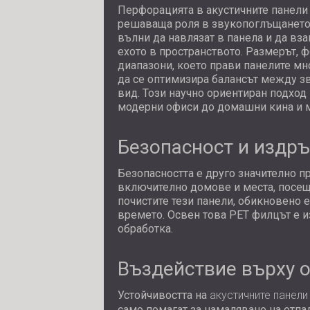
Перфорацията в акустичните панели о
решаваща роля в звукопоглъщането и
вълни да навлязат в панела и да вз
ехото в пространството. Размерът, 
диапазони, което прави панелите м
да се оптимизира балансът между зв
вид. Този научно ориентиран подход
модерни офиси до домашни кина и м
Безопасност и издр
Безопасността е друго значително пр
включително домове и места, посещ
почистите тези панели, обикновено е
времето. Освен това PET филцът е и
обработка.
Въздействие върху о
Устойчивостта на
акустичните панел
само помагат за намаляване на отпа