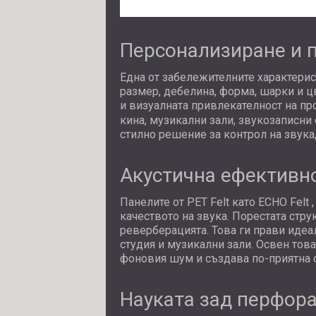
Персонализиране и 
Една от забележителните характерис
размер, дебелина, форма, шарки и цв
и визуалната привлекателност на пр
кина, музикални зали, звукозаписни
стилно решение за контрол на звука
Акустична ефективн
Панелите от PET Felt като
ECHO Felt
,
качеството на звука. Порестата стр
реверберацията. Това ги прави идеа
студия и музикални зали. Освен тов
фоновия шум и създава по-приятна 
Науката зад перфор