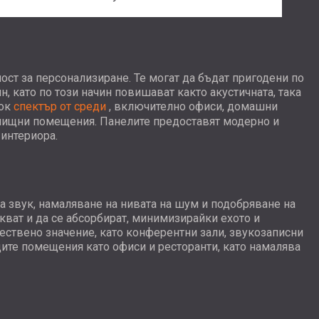
ост за персонализиране. Те могат да бъдат пригодени по
н, като по този начин повишават както акустичната, така
ок
спектър от среди
, включително офиси, домашни
жилищни помещения. Панелите предоставят модерно и
 интериора.
а звук, намаляване на нивата на шум и подобряване на
кват и да се абсорбират, минимизирайки ехото и
ществено значение, като конферентни зали, звукозаписни
щите помещения като офиси и ресторанти, като намалява