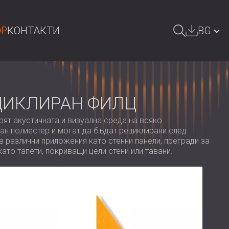
OP
КОНТАКТИ
BG
СЕНЕ
GREAT BRITAIN | GB
DEUTSCHLAND | DE
ЦИКЛИРАН ФИЛЦ
ÖSTERREICH | AT
брят акустичната и визуална среда на всяко
ан полиестер и могат да бъдат рециклирани след
SRBIJA | RS
в различни приложения като стенни панели, прегради за
ROMÂNIA | RO
ато тапети, покриващи цели стени или тавани.
POLAND | PL
FINLAND | FI
РОССИЯ | RU