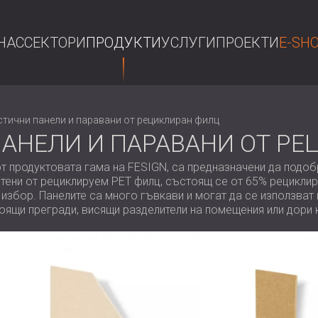
НАС
СЕКТОРИ
ПРОДУКТИ
УСЛУГИ
ПРОЕКТИ
E-SH
ТЪР
стични панели и паравани от рециклиран филц
АНЕЛИ И ПАРАВАНИ ОТ РЕ
т от продуктовата гама на FESIGN, са предназначени да подо
отени от рециклируем PET филц, състоящ се от 65% рециклир
 избор. Панелите са много гъвкави и могат да се използват 
оящи прегради, висящи разделители на помещения или дори к