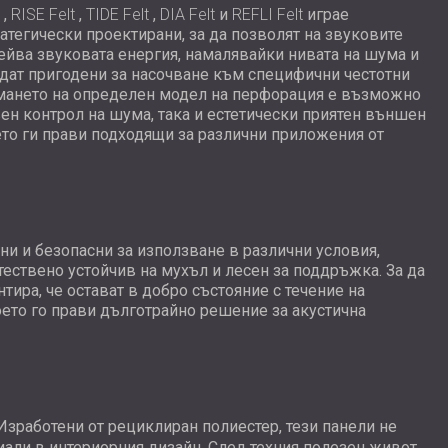
t
,
RISE Felt
,
TIDE Felt
,
DIA Felt
и
REFLI Felt
играе
тегически проектирани, за да позволят на звуковите
ейва звуковата енергия, намалявайки нивата на шума и
ъдат пригодени за насочване към специфични честотни
иемането на определен модел на перфорация е възможно
ен контрол на шума, така и естетически приятен външен
ето ги прави подходящи за различни приложения от
чни и безопасни за използване в различни условия,
ствено устойчив на мухъл и лесен за поддръжка. За да
тира, че остават в добро състояние с течение на
ето го прави дълготрайно решение за акустична
Изработени от рециклиран полиестер, тези панели не
иали в интериорния дизайн. След техния полезен живот