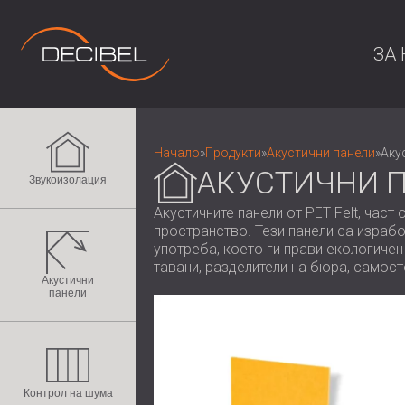
ЗА 
Начало
»
Продукти
»
Акустични панели
»
Аку
АКУСТИЧНИ П
Звукоизолация
Акустичните панели от PET Felt, час
пространство. Тези панели са израб
употреба, което ги прави екологичен
тавани, разделители на бюра, самост
Акустични
панели
Контрол на шума