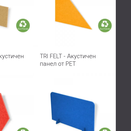
USA | US
SOUTH AFRICA | ZA
Акустичен
TRI FELT - Акустичен
панел от PET