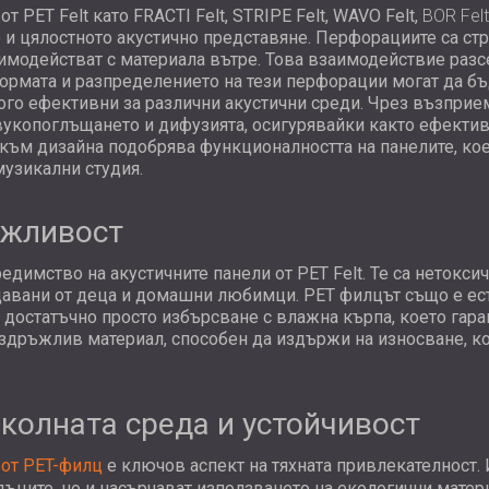
т PET Felt като
FRACTI
Felt,
STRIPE
Felt,
WAVO
Felt,
BOR Fel
 цялостното акустично представяне. Перфорациите са стра
аимодействат с материала вътре. Това взаимодействие разс
формата и разпределението на тези перфорации могат да б
ного ефективни за различни акустични среди. Чрез възпр
укопоглъщането и дифузията, осигурявайки както ефектив
 към дизайна подобрява функционалността на панелите, ко
узикални студия.
ъжливост
едимство на акустичните панели от PET Felt. Те са нетокси
авани от деца и домашни любимци. PET филцът също е есте
 достатъчно просто избърсване с влажна кърпа, което гаран
здръжлив материал, способен да издържи на износване, ко
колната среда и устойчивост
и
от PET-филц
е ключов аспект на тяхната привлекателност. 
дъците, но и насърчават използването на екологични матер