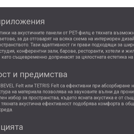
приложения
тики на акустичните панели от PET-филц е тяхната възможн
етове, за да отговарят на всяка схема на интериорен дизай
остранството. Тази адаптивност ги прави подходящи за шир
 студия, конферентни зали, барове, ресторанти, хотели и 
, като същевременно допринасят за цялостната естетика на
ост и предимства
BEVEL Felt
или
TETRIS Felt
са ефективни при абсорбиране н
уктура на материала позволява на звуковите вълни да прони
лен избор за пространства, където ясната акустика е от съ
а тяхната акустична ефективност подобрява комфорта в об
среда.
ацията