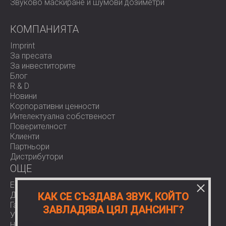
Звуково маскиране и шумови дозиметри
КОМПАНИЯТА
Imprint
За пресата
За инвеститорите
Блог
R & D
Новини
Корпоративни ценности
Интелектуална собственост
Поверителност
Клиенти
Партньори
Дистрибутори
OЩЕ
E-Shop
Доставки
КАК СЕ СЪЗДАВА ЗВУК, КОЙТО
Гаранции
ЗАВЛАДЯВА ЦЯЛ ДАНСИНГ?
Условия за ползване
Нормативи