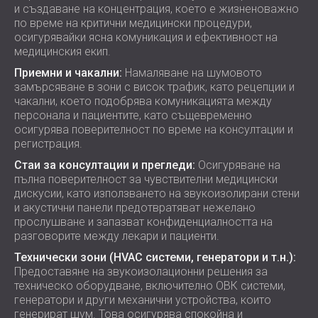
и създаване на концентрация, което е жизненоважно
по време на критични медицински процедури,
осигурявайки ясна комуникация и ефективност на
медицинския екип.
Приемни и чакални:
Намаляване на шумовото
замърсяване в зони с висок трафик, като рецепции и
чакални, което подобрява комуникацията между
персонала и пациентите, като същевременно
осигурява поверителност по време на консултации и
регистрация.
Стаи за консултации и прегледи:
Осигуряване на
пълна поверителност за чувствителни медицински
дискусии, като използването на звукоизолирани стени
и акустични панели предотвратяват нежелано
прослушване и запазват конфиденциалността на
разговорите между лекари и пациенти.
Технически зони (HVAC системи, генератори и т.н.):
Предоставяне на звукоизолационни решения за
техническо оборудване, включително ОВК системи,
генератори и други механични устройства, които
генерират шум. Това осигурява спокойна и