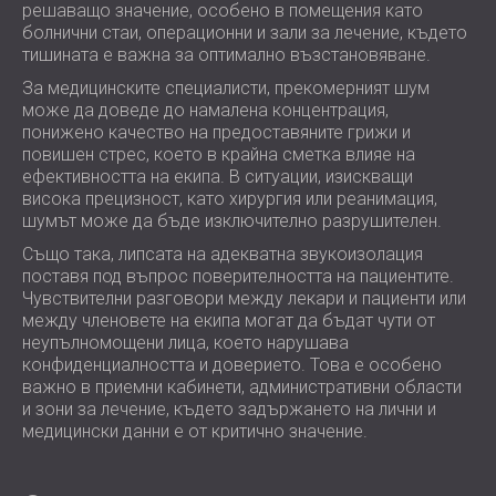
решаващо значение, особено в помещения като
болнични стаи, операционни и зали за лечение, където
тишината е важна за оптимално възстановяване.
За медицинските специалисти, прекомерният шум
може да доведе до намалена концентрация,
понижено качество на предоставяните грижи и
повишен стрес, което в крайна сметка влияе на
ефективността на екипа. В ситуации, изискващи
висока прецизност, като хирургия или реанимация,
шумът може да бъде изключително разрушителен.
Също така, липсата на адекватна звукоизолация
поставя под въпрос поверителността на пациентите.
Чувствителни разговори между лекари и пациенти или
между членовете на екипа могат да бъдат чути от
неупълномощени лица, което нарушава
конфиденциалността и доверието. Това е особено
важно в приемни кабинети, административни области
и зони за лечение, където задържането на лични и
медицински данни е от критично значение.