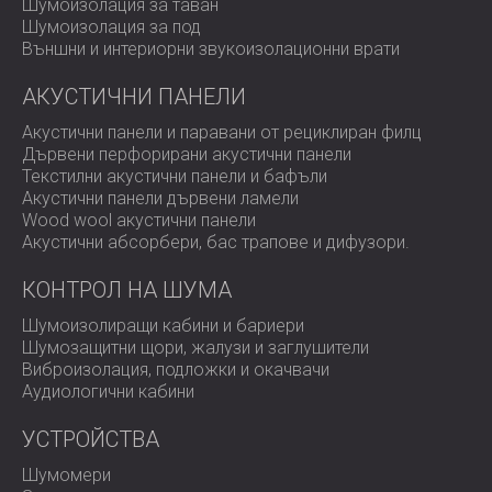
Шумоизолация за таван
Шумоизолация за под
Външни и интериорни звукоизолационни врати
АКУСТИЧНИ ПАНЕЛИ
Акустични панели и паравани от рециклиран филц
Дървени перфорирани акустични панели
Текстилни акустични панели и бафъли
Акустични панели дървени ламели
Wood wool акустични панели
Акустични абсорбери, бас трапове и дифузoри.
КОНТРОЛ НА ШУМА
Шумоизолиращи кабини и бариери
Шумозащитни щори, жалузи и заглушители
Виброизолация, подложки и окачвачи
Аудиологични кабини
УСТРОЙСТВА
Шумомери