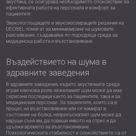
акустика, се осигурява необходимото спокойствие за
ХОТЕЛИ
POLAND (PL)
ефективната работа на персонала и комфорт за
ЗВУКОИЗОЛАЦИЯ И АКУСТИКА НА
FINLAND (FI)
пациентите.
ЗАЛИ
РОССИЯ (RU)
Звукопоглъщащите и звукоизолиращите решения на
ЗВУКОИЗОЛАЦИОННИ И АКУСТИЧНИ
USA (US)
DECIBEL помагат за минимизиране на шумовите
разсейвания, създавайки по-подходяща среда за
SOUTH AFRICA (ZA)
РЕШЕНИЯ ЗА ТЪРГОВСКИ ПОМЕЩЕНИЯ
медицинска работа и възстановяване.
ЗВУКОИЗОЛАЦИЯ И АКУСТИКА НА
УЧЕБНИ ЗАВЕДЕНИЯ
ШУМОИЗОЛАЦИЯ И АКУСТИКА ЗА
Въздействието на шума в
ЗДРАВНИЯ СЕКТОР
здравните заведения
ЗВУКОИЗОЛАЦИОННИ И АКУСТИЧНИ
РЕШЕНИЯ ЗА АУДИОЛОГИЧНИЯ
В здравните заведения, където акустичната среда
СЕКТОР
играе ключова роля, нежеланият шум може да има
сериозни последици както за пациентите, така и за
ЗВУКОИЗОЛАЦИОННИ И АКУСТИЧНИ
медицинския персонал. За пациентите, които са в
РЕШЕНИЯ ЗА ЦЕНТРОВЕ ЗА ДАННИ
процес на възстановяване или се намират в
състояние на болка, непрекъснатият шум може да
наруши съня им, да повиши нивото на стрес и да
удължи времето за възстановяване.
Психологическата стабилност и спокойствието са от