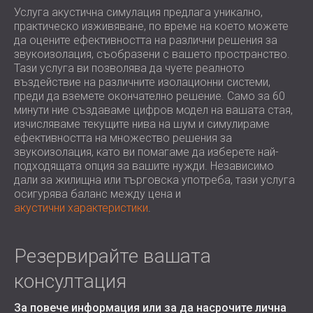
ХОТЕЛИ
POLAND (PL)
Услуга акустична симулация предлага уникално,
практическо изживяване, по време на което можете
ЗВУКОИЗОЛАЦИЯ И АКУСТИКА НА
FINLAND (FI)
да оцените ефективността на различни решения за
ЗАЛИ
РОССИЯ (RU)
звукоизолация, съобразени с вашето пространство.
ЗВУКОИЗОЛАЦИОННИ И АКУСТИЧНИ
USA (US)
Тази услуга ви позволява да чуете реалното
SOUTH AFRICA (ZA)
РЕШЕНИЯ ЗА ТЪРГОВСКИ ПОМЕЩЕНИЯ
въздействие на различните изолационни системи,
преди да вземете окончателно решение. Само за 60
ЗВУКОИЗОЛАЦИЯ И АКУСТИКА НА
минути ние създаваме цифров модел на вашата стая,
УЧЕБНИ ЗАВЕДЕНИЯ
изчисляваме текущите нива на шум и симулираме
ШУМОИЗОЛАЦИЯ И АКУСТИКА ЗА
ефективността на множество решения за
звукоизолация, като ви помагаме да изберете най-
ЗДРАВНИЯ СЕКТОР
подходящата опция за вашите нужди. Независимо
ЗВУКОИЗОЛАЦИОННИ И АКУСТИЧНИ
дали за жилищна или търговска употреба, тази услуга
РЕШЕНИЯ ЗА АУДИОЛОГИЧНИЯ
осигурява баланс между цена и
СЕКТОР
акустични характеристики
.
ЗВУКОИЗОЛАЦИОННИ И АКУСТИЧНИ
РЕШЕНИЯ ЗА ЦЕНТРОВЕ ЗА ДАННИ
Резервирайте вашата
консултация
За повече информация или за да насрочите лична