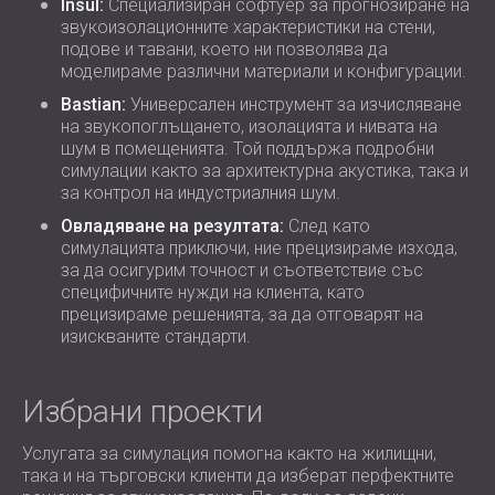
Insul:
Специализиран софтуер за прогнозиране на
звукоизолационните характеристики на стени,
подове и тавани, което ни позволява да
моделираме различни материали и конфигурации.
Bastian:
Универсален инструмент за изчисляване
на звукопоглъщането, изолацията и нивата на
шум в помещенията. Той поддържа подробни
симулации както за архитектурна акустика, така и
за контрол на индустриалния шум.
Овладяване на резултата:
След като
симулацията приключи, ние прецизираме изхода,
за да осигурим точност и съответствие със
специфичните нужди на клиента, като
прецизираме решенията, за да отговарят на
изискваните стандарти.
Избрани проекти
Услугата за симулация помогна както на жилищни,
така и на търговски клиенти да изберат перфектните