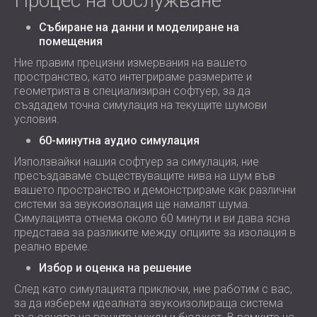
Процес на обслужване
Събиране на данни и моделиране на
помещения
Ние правим прецизни измервания на вашето
пространство, като интегрираме размерите и
геометрията в специализиран софтуер, за да
създадем точна симулация на текущите шумови
условия.
60-минутна аудио симулация
Използвайки нашия софтуер за симулация, ние
пресъздаваме съществуващите нива на шум във
вашето пространство и демонстрираме как различни
системи за звукоизолация ще намалят шума.
Симулацията отнема около 60 минути и ви дава ясна
представа за разликите между опциите за изолация в
реално време.
Избор и оценка на решение
След като симулацията приключи, ние работим с вас,
за да изберем идеалната звукоизолираща система