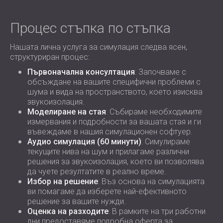
Процес стъпка по стъпка
Нашата лична услуга за симулация следва ясен,
структуриран процес:
Първоначална консултация
: Започваме с
обсъждане на вашите специфични проблеми с
шума и вида на пространството, което изисква
звукоизолация.
Моделиране на стая
: Събираме необходимите
измервания и подробности за вашата стая и ги
въвеждаме в нашия симулационен софтуер.
Аудио симулация (60 минути)
: Симулираме
текущите нива на шум и прилагаме различни
решения за звукоизолация, което ви позволява
да чуете резултатите в реално време.
Избор на решение
: Въз основа на симулацията
ви помагаме да изберете най-ефективното
решение за вашите нужди.
Оценка на разходите
: В рамките на три работни
дни предоставяме подробна оферта за