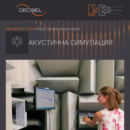
ПРОДУКТИ
Начало
»
Услуги
»
Акустична симулация
АКУСТИЧНА СИМУЛАЦИЯ
ЗВУКОИЗОЛАЦИЯ
ШУМОИЗОЛАЦИЯ ЗА СТЕНИ
ШУМОИЗОЛАЦИЯ ЗА ТАВАН
АКУСТИЧНИ ПАНЕЛИ
ШУМОИЗОЛАЦИЯ ЗА ПОД
АКУСТИЧНИ ПАНЕЛИ И ПАРАВАНИ ОТ
ВЪНШНИ И ИНТЕРИОРНИ
РЕЦИКЛИРАН ФИЛЦ
КОНТРОЛ НА ШУМА
ЗВУКОИЗОЛАЦИОННИ ВРАТИ
ДЪРВЕНИ ПЕРФОРИРАНИ АКУСТИЧНИ
ШУМОИЗОЛИРАЩИ КАБИНИ И
ПАНЕЛИ
БАРИЕРИ
УСТРОЙСТВА
ТЕКСТИЛНИ АКУСТИЧНИ ПАНЕЛИ И
ШУМОЗАЩИТНИ ЩОРИ, ЖАЛУЗИ И
ШУМОМЕРИ
БАФЪЛИ
ЗАГЛУШИТЕЛИ
ЗВУКОВО МАСКИРАНЕ И ШУМОВИ
АКУСТИЧНИ ПАНЕЛИ ДЪРВЕНИ
ВИБРОИЗОЛАЦИЯ, ПОДЛОЖКИ И
ДОЗИМЕТРИ
ЗА НАС
ЛАМЕЛИ
ОКАЧВАЧИ
КОИ СМЕ НИЕ