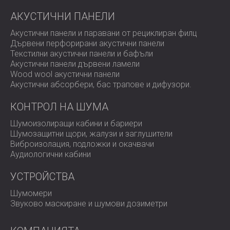
АКУСТИЧНИ ПАНЕЛИ
Акустични панели и паравани от рециклиран филц
Дървени перфорирани акустични панели
Текстилни акустични панели и бафъли
Акустични панели дървени ламели
Wood wool акустични панели
Акустични абсорбери, бас трапове и дифузoри.
КОНТРОЛ НА ШУМА
Шумоизолиращи кабини и бариери
Шумозащитни щори, жалузи и заглушители
Виброизолация, подложки и окачвачи
Аудиологични кабини
УСТРОЙСТВА
Шумомери
Звуково маскиране и шумови дозиметри