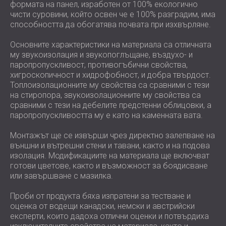
формата на панел, изработен от 100% екологично
ХОТЕЛИ
POLAND (PL)
чисти суровини, който освен че е 100% разградим, има
ЗВУКОИЗОЛАЦИЯ И АКУСТИКА НА
FINLAND (FI)
способността да обогатява почвата при изхвърляне.
ЗАЛИ
РОССИЯ (RU)
Основните характеристики на материала са отличната
ЗВУКОИЗОЛАЦИОННИ И АКУСТИЧНИ
USA (US)
му звукоизолация и звукопоглъщане, въздухо- и
SOUTH AFRICA (ZA)
РЕШЕНИЯ ЗА ТЪРГОВСКИ ПОМЕЩЕНИЯ
паропропускливост, противогъбични свойства,
ЗВУКОИЗОЛАЦИЯ И АКУСТИКА НА
хигроскопичност и хидрофобност, и добра твърдост.
УЧЕБНИ ЗАВЕДЕНИЯ
Топлоизолационните му свойства са сравними с тези
на стиропора, звукоизолационните му свойства са
ШУМОИЗОЛАЦИЯ И АКУСТИКА ЗА
сравними с тези на дебелите предстенни облицовки, а
ЗДРАВНИЯ СЕКТОР
паропропускливостта му е като на каменната вата.
ЗВУКОИЗОЛАЦИОННИ И АКУСТИЧНИ
Монтажът ще се извърши чрез директно залепване на
РЕШЕНИЯ ЗА АУДИОЛОГИЧНИЯ
външни и вътрешни стени и тавани, както и на подова
СЕКТОР
изолация. Модификациите на материала ще включват
ЗВУКОИЗОЛАЦИОННИ И АКУСТИЧНИ
готови цветове, както и възможност за боядисване
РЕШЕНИЯ ЗА ЦЕНТРОВЕ ЗА ДАННИ
или завършване с мазилка.
Проби от продукта бяха изпратени за тестване и
оценка от водещи канадски, немски и австрийски
експерти, които дадоха отлични оценки и потвърдиха