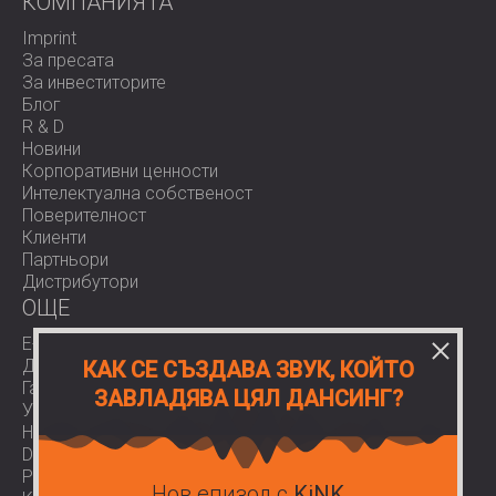
КОМПАНИЯТА
Imprint
За пресата
За инвеститорите
Блог
R & D
Новини
Корпоративни ценности
Интелектуална собственост
Поверителност
Клиенти
Партньори
Дистрибутори
OЩЕ
E-Shop
Доставки
КАК СЕ СЪЗДАВА ЗВУК, КОЙТО
Гаранции
ЗАВЛАДЯВА ЦЯЛ ДАНСИНГ?
Условия за ползване
Нормативи
Download area
Работа при нас
Нов епизод с
KiNK