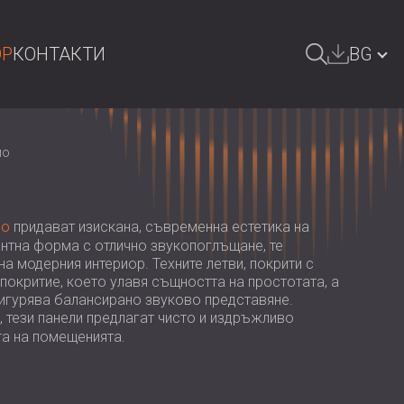
OP
КОНТАКТИ
BG
СЕНЕ
GREAT BRITAIN | GB
ио
DEUTSCHLAND | DE
ÖSTERREICH | AT
ио
придават изискана, съвременна естетика на
SRBIJA | RS
антна форма с отлично звукопоглъщане, те
 модерния интериор. Техните летви, покрити с
ROMÂNIA | RO
покритие, което улавя същността на простотата, а
игурява балансирано звуково представяне.
POLAND | PL
, тези панели предлагат чисто и издръжливо
FINLAND | FI
та на помещенията.
РОССИЯ | RU