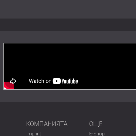
Монтаж: Залепващо или механичн
Устойчивост: PET филцът е серти
(GRS)
Най-подходящ за
Офиси и работни пространства с
Жилищни интериори и домашни к
Ресторанти, хотели и рецепции
Търговска и хотелиерска среда
Образователни и културни сгради
Модерен дизайн с дългот
Дървени ламели с покритие от фолио, 
КОМПАНИЯТА
OЩЕ
естетика с надеждно акустично поглъ
материали и лесният монтаж ги правят 
Imprint
E-Shop