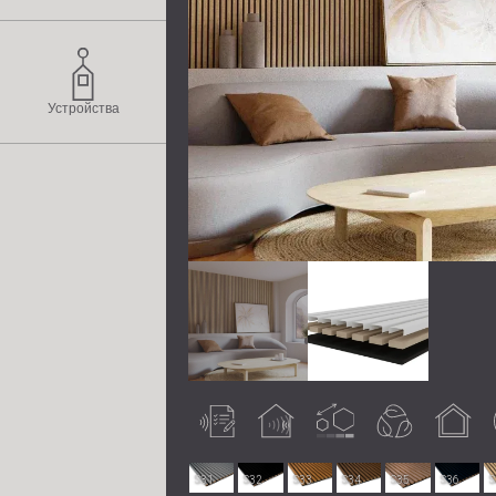
Устройства
Акустично
Подобрява
Възможно
Eкологичен
Вътрешна
П
тестван
акустиката
персонализиране
употреба
S31
S32
S33
S34
S35
S36
S