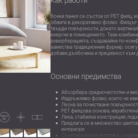
Как работи
Всеки панел се състои от PET филц, и
обвити в декоративно фолио. Филцът 
твърди повърхности, докато вертикал
енергия в помещението. Тази комбина
реверберацията, създавайки по-комф
замества традиционния фурнир, осигу
добавя дълбочина и прецизност към д
Основни предимства
Абсорбира средночестотен и вис
Издръжливо фолио, което не из
Лесна за почистване повърхност
PET филцова основа, изработена
роизведен
Тънък
Некомпресиран
в EU
Лека, стабилна конструкция, подх
Предлага се в множество цветове
интериори
37
S38
S39
S40
Съчетава вечна естетика с наде