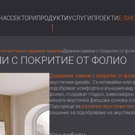
НАС
СЕКТОРИ
ПРОДУКТИ
УСЛУГИ
ПРОЕКТИ
E-SH
ТЪР
стични панели дървени ламели
»
Дървени ламели с покритие от фол
И С ПОКРИТИЕ ОТ ФОЛИО
Дървените ламели с покритие от фол
акустичния дизайн. Съчетавайки елег
подобряват комфорта и външния вид на
фолио, създават гладко, равномерно 
меката акустична филцова основа ос
Подходящи за
различни пространства
решение за подобряване на акустика