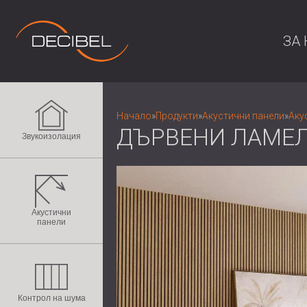
ЗА 
Начало
»
Продукти
»
Акустични панели
»
Аку
ДЪРВЕНИ ЛАМЕЛ
Звукоизолация
Акустични
панели
Контрол на шума