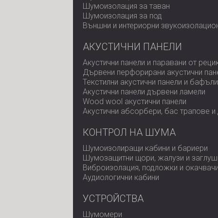
Шумоизолация за таван
Шумоизолация за под
Външни и интериорни звукоизолацио
АКУСТИЧНИ ПАНЕЛИ
Акустични панели и паравани от реци
Дървени перфорирани акустични пан
Текстилни акустични панели и бафъли
Акустични панели дървени ламели
Wood wool акустични панели
Акустични абсорбери, бас трапове и
КОНТРОЛ НА ШУМА
Шумоизолиращи кабини и бариери
Шумозащитни щори, жалузи и заглуш
Виброизолация, подложки и окачвач
Аудиологични кабини
УСТРОЙСТВА
Шумомери