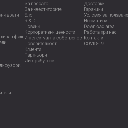
звуков комфорт във всяка среда.
За пресата
Доставки
За инвеститорите
Гаранции
Свържете се с DECIBEL,
за да обсъдит
нни врати
Блог
Условия за ползван
да подобрят следващия ви акустичен 
R & D
Нормативи
Новини
Download area
Корпоративни ценности
Работа при нас
клиран филц
Интелектуална собственост
Контакти
ели
Поверителност
COVID-19
Клиенти
Партньори
Дистрибутори
 дифузoри.
ители
и