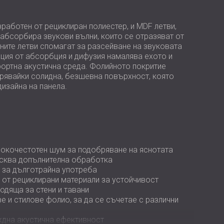
USA | US
SOUTH AFRICA | ZA
зработен от рециклиран полиестер, и MDF летви,
абсорбира звукови вълни, които се отразяват от
ните летви спомагат за разсейване на звуковата
ция от абсорбция и дифузия намалява ехото и
ортна акустична среда. Фолийното покритие
рявайки солидна, безшевна повърхност, която
изайна на панела.
окочестотен шум за подобряване на яснотата
исква допълнителна обработка
 за дълготрайна употреба
 от рециклирани материали за устойчивост
одяща за стени и тавани
 и стилове фолио, за да се съчетае с различни
ждна акустична ефективност