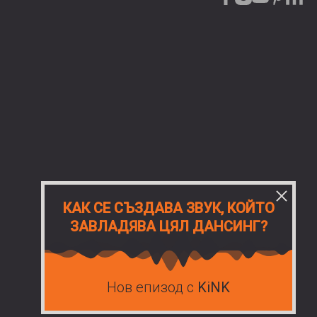
е как дървените ламели с покритие от фолио могат
е
проект.
КАК СЕ СЪЗДАВА ЗВУК, КОЙТО
ЗАВЛАДЯВА ЦЯЛ ДАНСИНГ?
Нов епизод с
KiNK