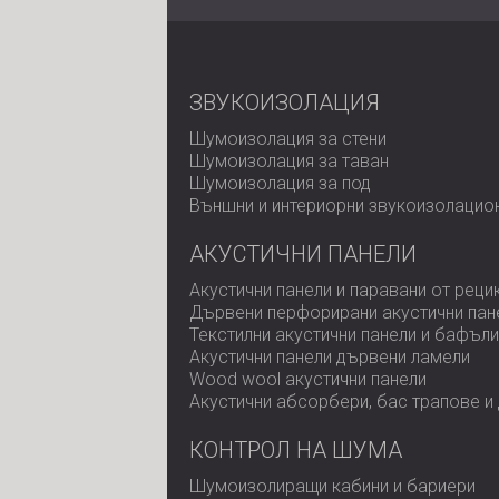
ЗВУКОИЗОЛАЦИЯ
Шумоизолация за стени
Шумоизолация за таван
Шумоизолация за под
Външни и интериорни звукоизолацио
АКУСТИЧНИ ПАНЕЛИ
Акустични панели и паравани от реци
Дървени перфорирани акустични пан
Текстилни акустични панели и бафъли
Акустични панели дървени ламели
Wood wool акустични панели
Акустични абсорбери, бас трапове и
КОНТРОЛ НА ШУМА
Шумоизолиращи кабини и бариери