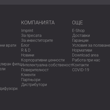
КОМПАНИЯТА
OЩЕ
Imprint
E-Shop
За пресата
Доставки
За инвеститорите
Гаранции
нни врати
Блог
Условия за ползван
R & D
Нормативи
Новини
Download area
Корпоративни ценности
Работа при нас
клиран филц
Интелектуална собственост
Контакти
ели
Поверителност
COVID-19
Клиенти
Партньори
Дистрибутори
 дифузoри.