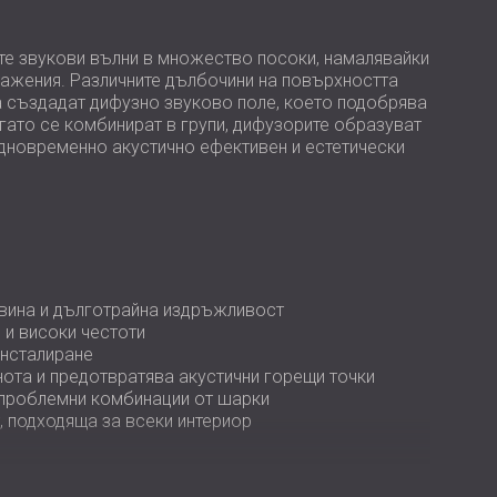
USA | US
SOUTH AFRICA | ZA
те звукови вълни в множество посоки, намалявайки
ражения. Различните дълбочини на повърхността
а създадат дифузно звуково поле, което подобрява
гато се комбинират в групи, дифузорите образуват
едновременно акустично ефективен и естетически
авина и дълготрайна издръжливост
 и високи честоти
инсталиране
ота и предотвратява акустични горещи точки
зпроблемни комбинации от шарки
 подходяща за всеки интериор