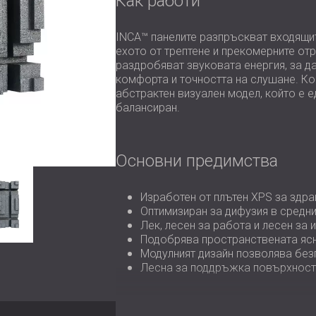
Как работи
INCA™ панелите разпръскват входящи
ехото от трептене и прекомерните от
раздробяват звуковата енергия, за д
комфорта и точността на слушане. Ко
абстрактен визуален модел, който е 
балансиран.
Основни предимства
Изработен от плътен XPS за здр
Оптимизиран за дифузия в средни
Лек, лесен за работа и лесен за 
Подобрява пространствената ясн
Модулният дизайн позволява бе
Лесна за поддръжка повърхност,