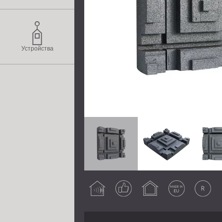
Устройства
Подобрява
Гарантиран
Вътрешна
Произведен
Оригинален
акустиката
резултат
употреба
в EU
продукт