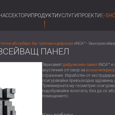
НАС
СЕКТОРИ
ПРОДУКТИ
УСЛУГИ
ПРОЕКТИ
E-SH
ТЪР
стични абсорбери, бас трапове и дифузoри.
»
INCA™ - Звукоразсейва
АЗСЕЙВАЩ ПАНЕЛ
Звуковият
дифузионен панел
INCA™ е 
акустичния отговор на
всеки интерио
отражения. Изработен от екструдиран 
осигурявайки превъзходна здравина, 
Триизмерната му геометрия осигурява
подобрявайки яснотата, без да се аб
помещението.