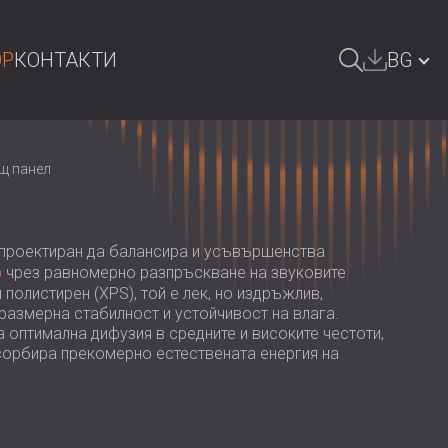
OP
КОНТАКТИ
BG
СЕНЕ
GREAT BRITAIN | GB
щ панел
DEUTSCHLAND | DE
ÖSTERREICH | AT
проектиран да балансира и усъвършенства
SRBIJA | RS
р
чрез равномерно разпръскване на звуковите
полистирен (XPS), той е лек, но издръжлив,
ROMÂNIA | RO
размерна стабилност и устойчивост на влага.
 оптимална дифузия в средните и високите честоти,
POLAND | PL
сорбира прекомерно естествената енергия на
FINLAND | FI
РОССИЯ | RU