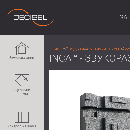
ЗА 
Начало
»
Продукти
»
Акустични панели
»
Аку
INCA™ - ЗВУКОР
Звукоизолация
Акустични
панели
Контрол на шума