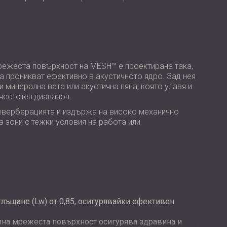
USA | US
SOUTH AFRICA | ZA
ежеста повърхност на MESH™ е проектирана така,
а проникват ефективно в акустичното ядро. Зад нея
и минерална вата или акустична пяна, която улавя и
честотен диапазон.
еверберацията и издържа на високо механично
а зони с тежки условия на работа или
лъщане (Lw) от 0,85, осигурявайки ефективен
на мрежеста повърхност осигурява здравина и