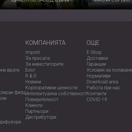
Звукопоглъщане от и
Звукопоглъщащите мрежести панели 
инженерна здравина и акустичен ком
насладете на прецизно проектиран кон
КОМПАНИЯТА
OЩЕ
Imprint
E-Shop
За пресата
Доставки
За инвеститорите
Гаранции
нни врати
Блог
Условия за ползван
R & D
Нормативи
Новини
Download area
Корпоративни ценности
Работа при нас
клиран филц
Интелектуална собственост
Контакти
ели
Поверителност
COVID-19
Клиенти
Партньори
Дистрибутори
 дифузoри.