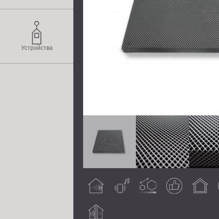
Устройства
Подобрява
Въздушен
Възможно
Гарантиран
Вътрешна
П
акустиката
шум
персонализиране
резултат
употреба
Шумоизолиращ