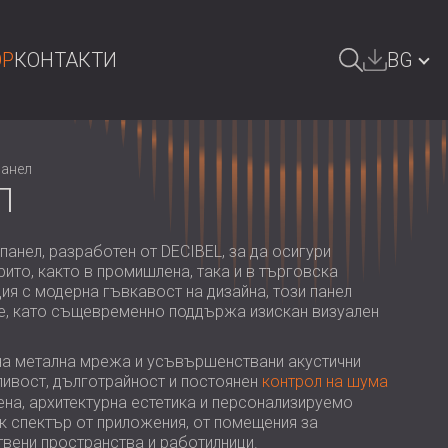
OP
КОНТАКТИ
BG
СЕНЕ
GREAT BRITAIN | GB
панел
DEUTSCHLAND | DE
Л
ÖSTERREICH | AT
анел, разработен от DECIBEL, за да осигури
SRBIJA | RS
ито, както в промишлена, така и в търговска
ия с модерна гъвкавост на дизайна, този панел
ROMÂNIA | RO
е, като същевременно поддържа изискан визуален
POLAND | PL
на метална мрежа и усъвършенствани акустични
FINLAND | FI
ивост, дълготрайност и постоянен
контрол на шума
ена, архитектурна естетика и персонализируемо
РОССИЯ | RU
к спектър от приложения, от помещения за
вени пространства и работилници.