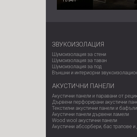
ЗВУКОИЗОЛАЦИЯ
Шумоизолация за стени
Шумоизолация за таван
Шумоизолация за под
Външни и интериорни звукоизолацио
АКУСТИЧНИ ПАНЕЛИ
Акустични панели и паравани от реци
Дървени перфорирани акустични пан
Текстилни акустични панели и бафъли
Акустични панели дървени ламели
Wood wool акустични панели
Акустични абсорбери, бас трапове и