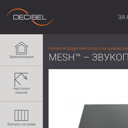
ЗА 
Начало
»
Продукти
»
Контрол на шума
»
Шум
MESH™ – ЗВУКО
Звукоизолация
Акустични
панели
Контрол на шума