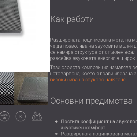
Как работи
Разширената поцинкована метална мр
че да позволява на звуковите вълни д
се намира структура от стъклен воал 
разсейва звуковата енергия в широк 
Тази слоеста композиция намалява р
натоварване, което я прави идеална з
високи нива на звуково налягане
.
Основни предимства
роизведен
Оригинален
Външна
в EU
продукт
употреба
Постига коефициент на звукопог
акустичен комфорт.
Разширената поцинкована метал