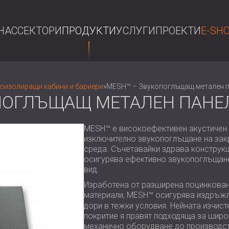
НАС
СЕКТОРИ
ПРОДУКТИ
УСЛУГИ
ПРОЕКТИ
E-SH
ТЪР
оизолиращи кабини и бариери
»
MESH™ – Звукопоглъщащ метален 
ПОГЛЪЩАЩ МЕТАЛЕН ПАНЕ
MESH™ е високоефективен акустичен п
изключително звукопоглъщане на закр
среда. Съчетавайки здрава конструкц
осигурява ефективно звукопоглъщан
вид.
Изработена от разширена поцинкова
материали, MESH™ осигурява издръжл
дори в тежки условия. Нейната изчист
покритие я правят подходяща за широ
механично оборудване до производст