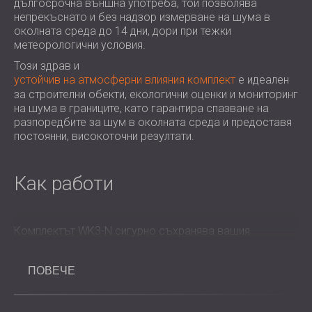
дългосрочна външна употреба, той позволява
ХОТЕЛИ
POLAND (PL)
непрекъснато и без надзор измерване на шума в
ЗВУКОИЗОЛАЦИЯ И АКУСТИКА НА
FINLAND (FI)
околната среда до 14 дни, дори при тежки
метеорологични условия.
ЗАЛИ
РОССИЯ (RU)
ЗВУКОИЗОЛАЦИОННИ И АКУСТИЧНИ
USA (US)
Този здрав и
устойчив на атмосферни влияния комплект
е идеален
SOUTH AFRICA (ZA)
РЕШЕНИЯ ЗА ТЪРГОВСКИ ПОМЕЩЕНИЯ
за строителни обекти, екологични оценки и мониторинг
ЗВУКОИЗОЛАЦИЯ И АКУСТИКА НА
на шума в границите, като гарантира спазване на
УЧЕБНИ ЗАВЕДЕНИЯ
разпоредбите за шум в околната среда и предоставя
ШУМОИЗОЛАЦИЯ И АКУСТИКА ЗА
постоянни, високоточни резултати.
ЗДРАВНИЯ СЕКТОР
ЗВУКОИЗОЛАЦИОННИ И АКУСТИЧНИ
Как работи
РЕШЕНИЯ ЗА АУДИОЛОГИЧНИЯ
СЕКТОР
ЗВУКОИЗОЛАЦИОННИ И АКУСТИЧНИ
Комплектът WK3-N сигурно съхранява вашия
РЕШЕНИЯ ЗА ЦЕНТРОВЕ ЗА ДАННИ
Pulsar Nova измервателен уред
в заключващ се,
водоустойчив корпус, предпазвайки го от прах, влага
ПОВЕЧЕ
и удар. Вътре предусилвателят и електрическите схеми
са херметически затворени, за да издържат на
екстремна влажност (до 99%) и неблагоприятни