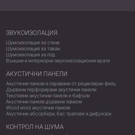
условия на околната среда.
Захранването се осигурява от две 12V акумулаторни
батерии, предлагащи над 14 дни непрекъсната работа
(7 дни с една батерия), а за разширено наблюдение се
поддържат и опции за външно захранване.
ЗВУКОИЗОЛАЦИЯ
Комплектът включва външен микрофон с 10-метров
кабел, заедно с ветрозащитно покритие и шип за
Шумоизолация за стени
птици, за да се осигурят точни показания, незасегнати
Шумоизолация за таван
от вятър или диви животни.
Шумоизолация за под
Външни и интериорни звукоизолационни врати
Основни предимства
АКУСТИЧНИ ПАНЕЛИ
Акустични панели и паравани от рециклиран филц
Дървени перфорирани акустични панели
Преобразува шумомера Pulsar Nova в 24/7
Текстилни акустични панели и бафъли
монитор за външен шум.
Акустични панели дървени ламели
Непрекъснато измерване до 14 дни без
Wood wool акустични панели
наблюдение от потребителя.
Акустични абсорбери, бас трапове и дифузoри.
Устойчив на атмосферни влияния и здрав дизайн
за работа при всякакви метеорологични условия.
КОНТРОЛ НА ШУМА
Предпазва устройството Nova от прах, влага и