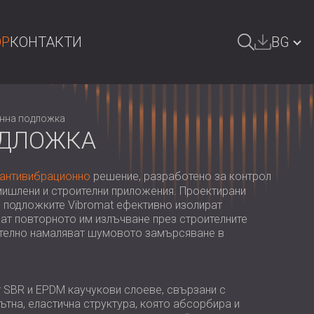
OP
КОНТАКТИ
BG
СЕНЕ
GREAT BRITAIN | GB
онна подложка
DEUTSCHLAND | DE
ОДЛОЖКА
ÖSTERREICH | AT
антивибрационно
решение, разработено за контрол
SRBIJA | RS
мишлени и строителни приложения. Проектирани
и, подложките Vibromat ефективно изолират
ROMÂNIA | RO
ат повторното им излъчване през строителните
чително намаляват шумовото замърсяване в
POLAND | PL
FINLAND | FI
РОССИЯ | RU
 SBR и EPDM каучукови слоеве, свързани с
ътна, еластична структура, която абсорбира и