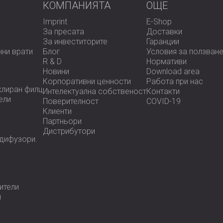
Свържете се с DECIBEL,
за да разбере
КОМПАНИЯТА
OЩЕ
акустичните характеристики на следва
Imprint
E-Shop
За пресата
Доставки
За инвеститорите
Гаранции
нни врати
Блог
Условия за ползван
R & D
Нормативи
Новини
Download area
Корпоративни ценности
Работа при нас
клиран филц
Интелектуална собственост
Контакти
ели
Поверителност
COVID-19
Клиенти
Партньори
Дистрибутори
 дифузoри.
ители
и