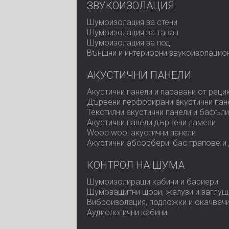
ЗВУКОИЗОЛАЦИЯ
Шумоизолация за стени
Шумоизолация за таван
Шумоизолация за под
Външни и интериорни звукоизолацио
АКУСТИЧНИ ПАНЕЛИ
Акустични панели и паравани от реци
Дървени перфорирани акустични пан
Текстилни акустични панели и бафъли
Акустични панели дървени ламели
Wood wool акустични панели
Акустични абсорбери, бас трапове и
КОНТРОЛ НА ШУМА
Шумоизолиращи кабини и бариери
Шумозащитни щори, жалузи и заглуш
Виброизолация, подложки и окачвач
Аудиологични кабини