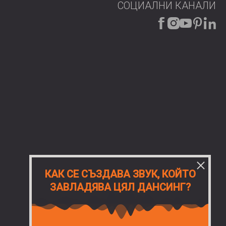
те как Vibromat може да подобри стабилността и
СОЦИАЛНИ КАНАЛИ
щия ви проект.
е
КАК СЕ СЪЗДАВА ЗВУК, КОЙТО
ЗАВЛАДЯВА ЦЯЛ ДАНСИНГ?