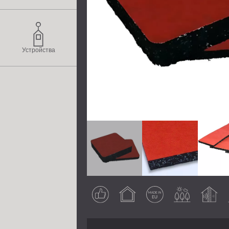
Устройства
Гарантиран
Вътрешна
Произведен
Външна
Шумоизолиращ
В
резултат
употреба
в EU
употреба