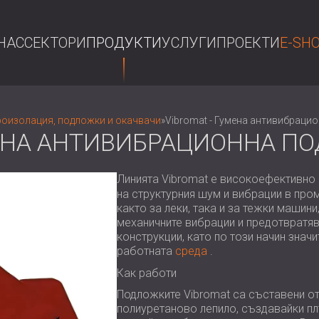
НАС
СЕКТОРИ
ПРОДУКТИ
УСЛУГИ
ПРОЕКТИ
E-SH
ТЪР
оизолация, подложки и окачвачи
»
Vibromat - Гумена антивибраци
МЕНА АНТИВИБРАЦИОННА П
Линията Vibromat е високоефективно
на структурния шум и вибрации в про
както за леки, така и за тежки машин
механичните вибрации и предотвратяв
конструкции, като по този начин зна
работната
среда
.
Как работи
Подложките Vibromat са съставени от
полиуретаново лепило, създавайки пл