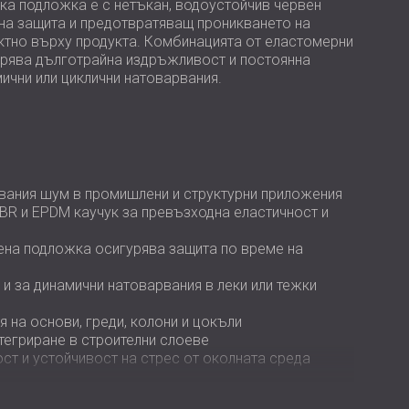
USA | US
ка подложка е с нетъкан, водоустойчив червен
на защита и предотвратяващ проникването на
SOUTH AFRICA | ZA
ектно върху продукта. Комбинацията от еластомерни
урява дълготрайна издръжливост и постоянна
ични или циклични натоварвания.
вания шум в промишлени и структурни приложения
BR и EPDM каучук за превъзходна еластичност и
ена подложка осигурява защита по време на
 и за динамични натоварвания в леки или тежки
 на основи, греди, колони и цокъли
тегриране в строителни слоеве
ст и устойчивост на стрес от околната среда