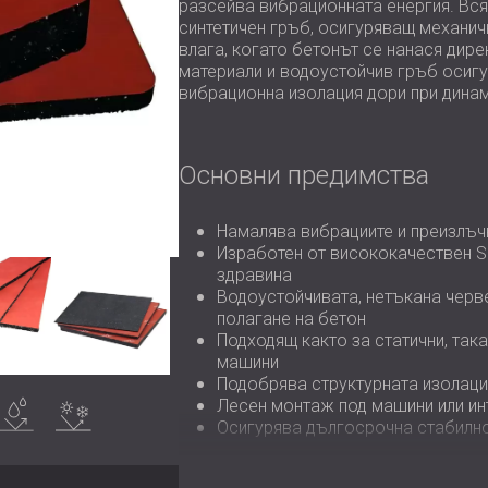
разсейва вибрационната енергия. Вся
синтетичен гръб, осигуряващ механич
влага, когато бетонът се нанася дир
материали и водоустойчив гръб осиг
вибрационна изолация дори при динам
Основни предимства
Намалява вибрациите и преизлъч
Изработен от висококачествен S
здравина
Водоустойчивата, нетъкана черв
полагане на бетон
Подходящ както за статични, така
машини
Подобрява структурната изолация
одоустойчив
Устойчив на
Лесен монтаж под машини или ин
климатични
промени
Осигурява дългосрочна стабилно