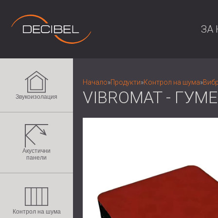
ЗА 
Начало
»
Продукти
»
Контрол на шума
»
Вибр
VIBROMAT - ГУ
Звукоизолация
Акустични
панели
Контрол на шума