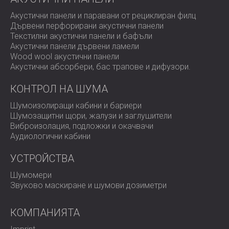
Акустични панели и паравани от рециклиран филц
Дървени перфорирани акустични панели
Текстилни акустични панели и бафъли
Акустични панели дървени ламели
Wood wool акустични панели
Акустични абсорбери, бас трапове и дифузoри.
КОНТРОЛ НА ШУМА
Шумоизолиращи кабини и бариери
Шумозащитни щори, жалузи и заглушители
Виброизолация, подложки и окачвачи
Аудиологични кабини
УСТРОЙСТВА
Шумомери
Звуково маскиране и шумови дозиметри
КОМПАНИЯТА