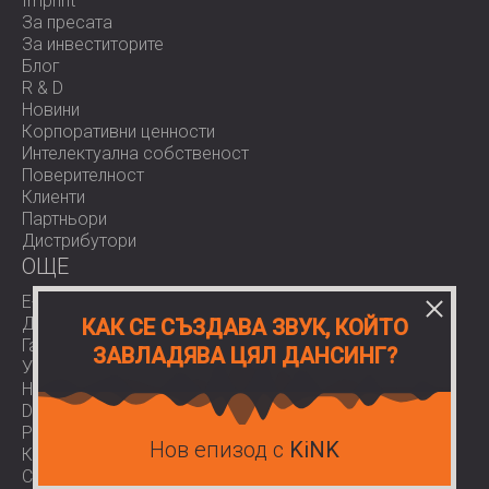
Imprint
За пресата
За инвеститорите
Блог
R & D
Новини
Корпоративни ценности
Интелектуална собственост
Поверителност
Клиенти
Партньори
Дистрибутори
OЩЕ
E-Shop
Доставки
КАК СЕ СЪЗДАВА ЗВУК, КОЙТО
Гаранции
ЗАВЛАДЯВА ЦЯЛ ДАНСИНГ?
Условия за ползване
Нормативи
Download area
Работа при нас
Нов епизод с
KiNK
Контакти
COVID-19