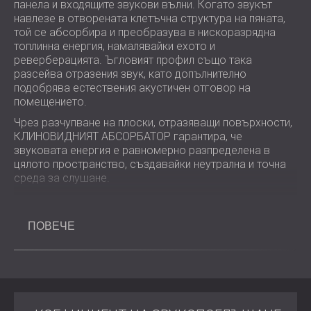
панела и входящите звукови вълни. Когато звукът
навлезе в отворената клетъчна структура на пяната,
той се абсорбира и преобразува в нискоразрядна
топлинна енергия, намалявайки ехото и
реверберацията. Ъгловият профил също така
разсейва отразения звук, като допълнително
подобрява естествения акустичен отговор на
помещението.
Чрез разчупване на плоски, отразяващи повърхности,
КЛИНОВИДНИЯТ АБСОРБАТОР гарантира, че
звуковата енергия е равномерно разпределена в
цялото пространство, създавайки неутрална и точна
среда за слушане.
Основни предимства
ПОВЕЧЕ
Намалява ехото от трептене, резонанса и
смущенията от стоящи вълни.
Абсорбира средночестотния и високочестотния