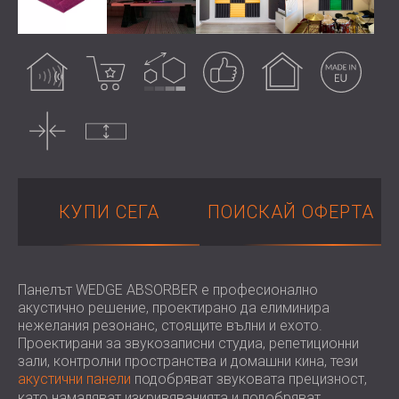
ХОТЕЛИ
POLAND (PL)
ЗВУКОИЗОЛАЦИЯ И АКУСТИКА НА
FINLAND (FI)
Подобрява
Най-продаван
Възможно
Гарантиран
Вътрешна
Произведен в EU
ЗАЛИ
РОССИЯ (RU)
акустиката
персонализиране
резултат
употреба
ЗВУКОИЗОЛАЦИОННИ И АКУСТИЧНИ
USA (US)
SOUTH AFRICA (ZA)
РЕШЕНИЯ ЗА ТЪРГОВСКИ ПОМЕЩЕНИЯ
Тънък
Некомпресиран
ЗВУКОИЗОЛАЦИЯ И АКУСТИКА НА
УЧЕБНИ ЗАВЕДЕНИЯ
ШУМОИЗОЛАЦИЯ И АКУСТИКА ЗА
ЗДРАВНИЯ СЕКТОР
КУПИ СЕГА
ПОИСКАЙ ОФЕРТА
ЗВУКОИЗОЛАЦИОННИ И АКУСТИЧНИ
РЕШЕНИЯ ЗА АУДИОЛОГИЧНИЯ
СЕКТОР
ЗВУКОИЗОЛАЦИОННИ И АКУСТИЧНИ
Панелът WEDGE ABSORBER е професионално
акустично решение, проектирано да елиминира
РЕШЕНИЯ ЗА ЦЕНТРОВЕ ЗА ДАННИ
нежелания резонанс, стоящите вълни и ехото.
Проектирани за звукозаписни студиа, репетиционни
зали, контролни пространства и домашни кина, тези
акустични панели
подобряват звуковата прецизност,
като намаляват изкривяванията и подобряват