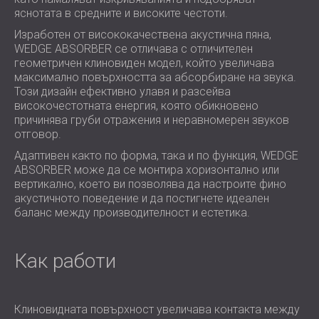
яснотата в средните и високите честоти.
Изработен от висококачествена акустична пяна,
WEDGE ABSORBER се отличава с отличителен
геометричен клиновиден модел, който увеличава
максимално повърхността за абсорбиране на звука.
Този дизайн ефективно улавя и разсейва
високочестотната енергия, която обикновено
причинява груби отражения и неравномерен звуков
отговор.
Адаптивен както по форма, така и по функция, WEDGE
ABSORBER може да се монтира хоризонтално или
вертикално, което ви позволява да настроите фино
акустичното поведение и да постигнете идеален
баланс между производителност и естетика.
Как работи
Клиновидната повърхност увеличава контакта между