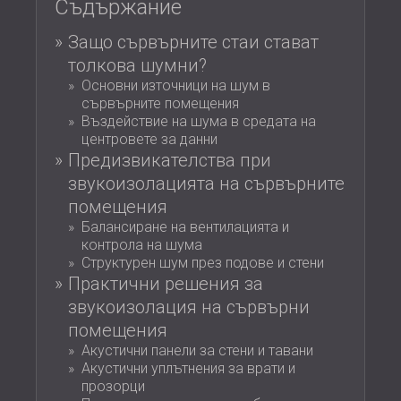
Съдържание
ХОТЕЛИ
POLAND (PL)
ЗВУКОИЗОЛАЦИЯ И АКУСТИКА НА
FINLAND (FI)
Защо сървърните стаи стават
ЗАЛИ
РОССИЯ (RU)
толкова шумни?
ЗВУКОИЗОЛАЦИОННИ И АКУСТИЧНИ
USA (US)
Основни източници на шум в
SOUTH AFRICA (ZA)
сървърните помещения
РЕШЕНИЯ ЗА ТЪРГОВСКИ ПОМЕЩЕНИЯ
Въздействие на шума в средата на
ЗВУКОИЗОЛАЦИЯ И АКУСТИКА НА
центровете за данни
УЧЕБНИ ЗАВЕДЕНИЯ
Предизвикателства при
ШУМОИЗОЛАЦИЯ И АКУСТИКА ЗА
звукоизолацията на сървърните
ЗДРАВНИЯ СЕКТОР
помещения
ЗВУКОИЗОЛАЦИОННИ И АКУСТИЧНИ
Балансиране на вентилацията и
РЕШЕНИЯ ЗА АУДИОЛОГИЧНИЯ
контрола на шума
Структурен шум през подове и стени
СЕКТОР
Практични решения за
ЗВУКОИЗОЛАЦИОННИ И АКУСТИЧНИ
звукоизолация на сървърни
РЕШЕНИЯ ЗА ЦЕНТРОВЕ ЗА ДАННИ
помещения
Акустични панели за стени и тавани
Акустични уплътнения за врати и
прозорци