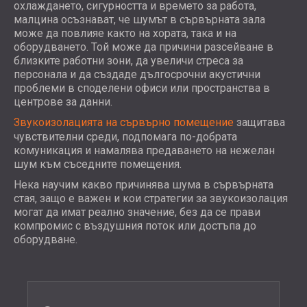
WOOD WOOL АКУСТИЧНИ ПАНЕЛИ
охлаждането, сигурността и времето за работа,
АУДИОЛОГИЧНИ КАБИНИ
БЛОГ
СЕКТОРИ
малцина осъзнават, че шумът в сървърната зала
АКУСТИЧНИ АБСОРБЕРИ, БАС ТРАПОВЕ
R & D
може да повлияе както на хората, така и на
ШУМОИЗОЛАЦИЯ И АКУСТИКА ЗА
И ДИФУЗOРИ.
оборудването. Той може да причини разсейване в
НОВИНИ
ЖИЛИЩА
АКУСТИЧНИ ПАНЕЛИ И
УСЛУГИ
близките работни зони, да увеличи стреса за
ВИДЕО
ШУМОИЗОЛАЦИЯ И АКУСТИКА ЗА
персонала и да създаде дългосрочни акустични
ЗВУКОПОГЛЪЩАЩИ ПАНЕЛИ
АКУСТИЧНО ОБСЛЕДВАНЕ
РЕФЕРЕНЦИИ
проблеми в споделени офиси или пространства в
ИНДУСТРИАЛНИ ПОМЕЩЕНИЯ
КОНСУЛТИРАНЕ
ПРОЕКТИ
ЧЛЕНСТВА
центрове за данни.
ШУМОИЗОЛАЦИЯ И АКУСТИКА ЗА
АКУСТИЧНА СИМУЛАЦИЯ
Звукоизолацията на сървърно помещение
защитава
OФИСИ
ПРОЕКТИРАНЕ
КОНТАКТИ
чувствителни среди, подпомага по-добрата
ШУМОИЗОЛИРАНЕ И
ИЗМЕРВАНИЯ
комуникация и намалява предаването на нежелан
ВИБРОИЗОЛИРАНЕ НА МАШИНИ И
АВТОРСКИ НАДЗОР
шум към съседните помещения.
DOWNLOAD AREA
ОБОРУДВАНЕ
ИЗПЪЛНЕНИЕ
Нека научим какво причинява шума в сървърната
ЗВУКОИЗОЛАЦИЯ И АКУСТИКА ЗА
стая, защо е важен и кои стратегии за звукоизолация
могат да имат реално значение, без да се прави
СТУДИА
БЪЛГАРИЯ (BG)
компромис с въздушния поток или достъпа до
ЗВУКОИЗОЛАЦИЯ И АКУСТИКА ЗА
GREAT BRITAIN (GB)
оборудване.
ЛАБОРАТОРИИ И ТЕСТОВИ СТАИ
DEUTSCHLAND (DE)
ТЪРСЕНЕ
ЗВУКОИЗОЛАЦИЯ И АКУСТИКА ЗА
ÖSTERREICH (AT)
ЗАВЕДЕНИЯ
SRBIJA (RS)
ЗВУКОИЗОЛАЦИЯ И АКУСТИКА ЗА
ROMÂNIA (RO)