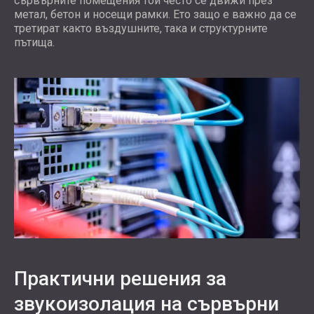
сървърните помещения той често се движи през
метал, бетон и носещи рамки. Ето защо е важно да се
третират както въздушните, така и структурните
пътища.
Практични решения за
звукоизолация на сървърни