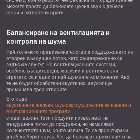
системи, които работят непрекъснато. Поради това не
можете просто да блокирате целия звук с дебели
стени и затворени врати.
Балансиране на вентилацията и
контрола на шума
Най-голямото предизвикателство е поддържането на
отворен въздушен поток, като същевременно се
задържа звукът. Но вентилационните системи,
особено въздуховоди, жалузии и вентилаторни
агрегати, са и едни от най-шумните компоненти. Ако
те не бъдат обработени акустично, звукът ще
преминава през отворите.
Ето къде
акустичните жалузи, шумозаглушителите за канали и
вентилационните прегради
стават важни. Тези продукти позволяват на
въздушния поток да продължи, но намаляват
количеството шум, който излиза. Те са проектирани
да абсорбират звука, без да блокират движението на