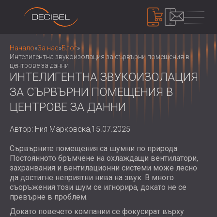
ПРОДУКТИ
Начало
»
За нас
»
Блог
»
Интелигентна звукоизолация за сървърни помещения в
центрове за данни
ИНТЕЛИГЕНТНА ЗВУКОИЗОЛАЦИЯ
ЗВУКОИЗОЛАЦИЯ
ЗА СЪРВЪРНИ ПОМЕЩЕНИЯ В
ШУМОИЗОЛАЦИЯ ЗА СТЕНИ
ЦЕНТРОВЕ ЗА ДАННИ
ШУМОИЗОЛАЦИЯ ЗА ТАВАН
АКУСТИЧНИ ПАНЕЛИ
ШУМОИЗОЛАЦИЯ ЗА ПОД
АКУСТИЧНИ ПАНЕЛИ И ПАРАВАНИ ОТ
Автор: Ния Марковска,
15.07.2025
ВЪНШНИ И ИНТЕРИОРНИ
РЕЦИКЛИРАН ФИЛЦ
КОНТРОЛ НА ШУМА
ЗВУКОИЗОЛАЦИОННИ ВРАТИ
ДЪРВЕНИ ПЕРФОРИРАНИ АКУСТИЧНИ
Сървърните помещения са шумни по природа.
ШУМОИЗОЛИРАЩИ КАБИНИ И
Постоянното бръмчене на охлаждащи вентилатори,
ПАНЕЛИ
БАРИЕРИ
УСТРОЙСТВА
захранвания и вентилационни системи може лесно
ТЕКСТИЛНИ АКУСТИЧНИ ПАНЕЛИ И
ШУМОЗАЩИТНИ ЩОРИ, ЖАЛУЗИ И
ШУМОМЕРИ
да достигне неприятни нива на звук. В много
БАФЪЛИ
ЗАГЛУШИТЕЛИ
съоръжения този шум се игнорира, докато не се
ЗВУКОВО МАСКИРАНЕ И ШУМОВИ
АКУСТИЧНИ ПАНЕЛИ ДЪРВЕНИ
превърне в проблем.
ВИБРОИЗОЛАЦИЯ, ПОДЛОЖКИ И
ДОЗИМЕТРИ
ЗА НАС
ЛАМЕЛИ
ОКАЧВАЧИ
Докато повечето компании се фокусират върху
КОИ СМЕ НИЕ