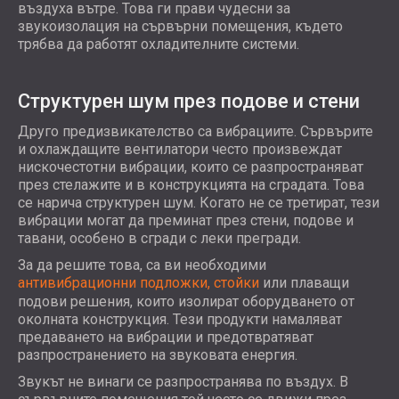
въздуха вътре. Това ги прави чудесни за
звукоизолация на сървърни помещения, където
трябва да работят охладителните системи.
Структурен шум през подове и стени
Друго предизвикателство са вибрациите. Сървърите
и охлаждащите вентилатори често произвеждат
нискочестотни вибрации, които се разпространяват
през стелажите и в конструкцията на сградата. Това
се нарича структурен шум. Когато не се третират, тези
вибрации могат да преминат през стени, подове и
тавани, особено в сгради с леки прегради.
За да решите това, са ви необходими
антивибрационни подложки, стойки
или плаващи
подови решения, които изолират оборудването от
околната конструкция. Тези продукти намаляват
предаването на вибрации и предотвратяват
разпространението на звуковата енергия.
Звукът не винаги се разпространява по въздух. В