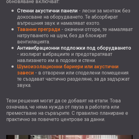
обновяване включват:
Стенни акустични панели
- лесни за монтаж без
докосване на оборудването. Те абсорбират
вътрешния звук и намаляват ехото.
Таванни прегради
- окачени отгоре, те намаляват
натрупването на шум, без да блокират
вентилацията.
Антивибрационни подложки под оборудването
- изолират вибрациите и предотвратяват
навлизането им в подове и стени.
Шумоизолационни бариери или акустични
завеси
- в отворени или споделени помещения
те създават частично разделяне, за да задържат
звука.
Тези решения могат да се добавят на етапи. Това
означава, че няма нужда от пауза в работата или
преместване на сървърите. С правилно планиране е
практично за повечето центрове за данни.