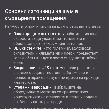
Основни източници на шум в
сървърните помещения
Най-честите причинители на шум в сървърна стая са:
Охлаждащите вентилатори
работят с високи
скорости, за да управляват топлината и
обикновено са най-шумният източник.
ОВК системите,
като големи въздуховоди,
охладители и климатични камери, преместват
голям обем въздух и често създават дълбоко
тътен.
Захранвания и UPS системи
, тези резервни
системи създават постоянно бръмчене и
понякога щракащи звуци по време на преходи
или тестове.
Стелажи и вибрации
, вибрациите на
оборудването могат да се пренесат през
конструкцията на стелажите в стени и подове,
особено в по-стари сгради.