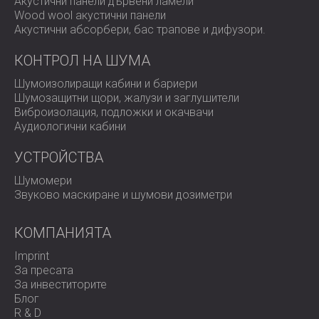
Акустични панели дървени ламели
Wood wool акустични панели
Акустични абсорбери, бас трапове и дифузoри.
КОНТРОЛ НА ШУМА
Шумоизолиращи кабини и бариери
Шумозащитни щори, жалузи и заглушители
Виброизолация, подложки и окачвачи
Аудиологични кабини
УСТРОЙСТВА
Шумомери
Звуково маскиране и шумови дозиметри
КОМПАНИЯТА
Imprint
За пресата
За инвеститорите
Блог
R & D