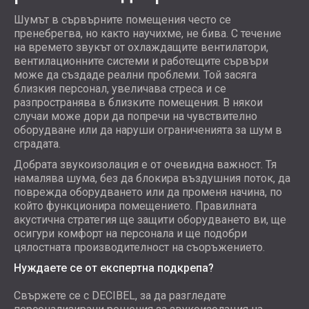
Шумът в сървърните помещения често се
пренебрегва, но както научихме, не бива. С течение
на времето звукът от охлаждащите вентилатори,
вентилационните системи и работещите сървъри
може да създаде реални проблеми. Той засяга
близкия персонал, увеличава стреса и се
разпространява в близките помещения. В някои
случаи може дори да попречи на чувствително
оборудване или да наруши ограниченията за шум в
сградата.
Добрата звукоизолация е от очевидна важност. Тя
намалява шума, без да блокира въздушния поток, да
поврежда оборудването или да променя начина, по
който функционира помещението. Правилната
акустична стратегия ще защити оборудването ви, ще
осигури комфорт на персонала и ще подобри
цялостната производителност на съоръжението.
Нуждаете се от експертна подкрепа?
Свържете се с DECIBEL, за да разгледате