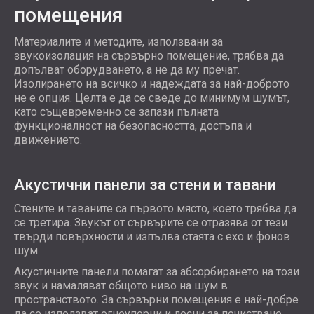
помещения
Материалите и методите, използвани за
звукоизолация на сървърно помещение, трябва да
допълват оборудването, а не да му пречат.
Изолирането на всичко и надеждата за най-доброто
не е опция. Целта е да се сведе до минимум шумът,
като същевременно се запази пълната
функционалност на безопасността, достъпа и
движението.
Акустични панели за стени и тавани
Стените и таваните са първото място, което трябва да
се третира. Звукът от сървърите се отразява от тези
твърди повърхности и изпълва стаята с ехо и фонов
шум.
Акустичните панели помагат за абсорбирането на този
звук и намаляват общото ниво на шум в
пространството. За сървърни помещения е най-добре
да се използват огнеупорни и лесни за почистване