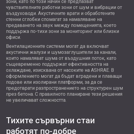
зони, като по този начин се предпазват
чувствителните работни зони от шум и вибрации от
въздуховоди. Акустичните врати и обработените
стенни сглобки спомагат за намаляване на
предаването на звук между помещенията, което
поддържа по-тихи зони за мониторинг или близки
офиси.
Вентилационните системи могат да включват
акустични жалузи и шумозаглушители за канали,
които намаляват шума от въздушния поток, като
същевременно поддържат ефективността на
охлаждане, изисквана от насоките на ASHRAE. В
оформлението могат да бъдат вградени и плаващи
подове или изолирани платформи, за да се
предотврати разпространението на структурен шум
през бетона. С правилното планиране тези решения
не увеличават сложността.
Тихите сървърни стаи
работят по-добре