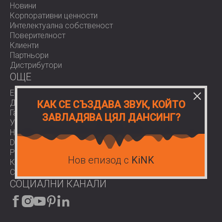
Новини
Корпоративни ценности
Интелектуална собственост
Поверителност
Клиенти
Партньори
Дистрибутори
OЩЕ
E-Shop
Доставки
КАК СЕ СЪЗДАВА ЗВУК, КОЙТО
Гаранции
ЗАВЛАДЯВА ЦЯЛ ДАНСИНГ?
Условия за ползване
Нормативи
Download area
Работа при нас
Нов епизод с
KiNK
Контакти
COVID-19
СОЦИАЛНИ КАНАЛИ