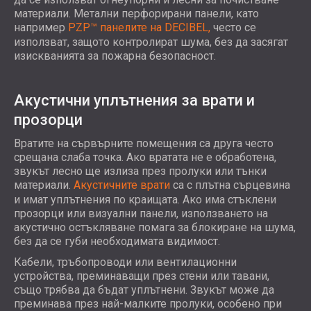
материали. Метални перфорирани панели, като
например
PZP™ панелите на DECIBEL,
често се
използват, защото контролират шума, без да засягат
изискванията за пожарна безопасност.
Акустични уплътнения за врати и
прозорци
Вратите на сървърните помещения са друга често
срещана слаба точка. Ако вратата не е обработена,
звукът лесно ще излиза през пролуки или тънки
материали.
Акустичните врати
са с плътна сърцевина
и имат уплътнения по краищата. Ако има стъклени
прозорци или визуални панели, използването на
акустично остъкляване помага за блокиране на шума,
без да се губи необходимата видимост.
Кабели, тръбопроводи или вентилационни
устройства, преминаващи през стени или тавани,
също трябва да бъдат уплътнени. Звукът може да
преминава през най-малките пролуки, особено при