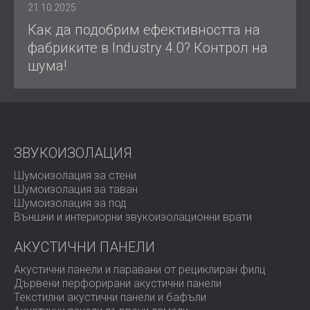
21.10.2025
Как да подобрим ефективността на
фабриките в Industry 4.0? Контрол на
шума!
ЗВУКОИЗОЛАЦИЯ
Шумоизолация за стени
Шумоизолация за таван
Шумоизолация за под
Външни и интериорни звукоизолационни врати
АКУСТИЧНИ ПАНЕЛИ
Акустични панели и паравани от рециклиран филц
Дървени перфорирани акустични панели
Текстилни акустични панели и бафъли