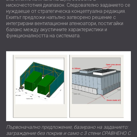
нискочестотния диапазон. Следователно заданието се
нуждаеше от стратегическа концептуална редакция.
Екипът предложи напълно затворено решение с
интегрирани вентилационни атенюатори, постигайки
баланс между акустичните характеристики и
функционалността на системата.
Първоначално предложение, базирано на заданието:
заграждение без покрив и само с 3 стени СРАВНЕНО С