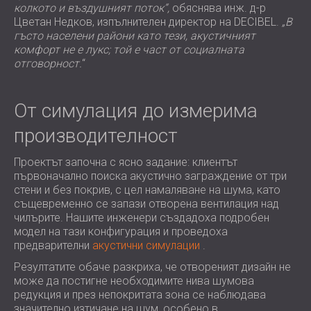
колкото и въздушният поток“,
обяснява инж. д-р
Цветан Недков, изпълнителен директор на DECIBEL.
„В
гъсто населени райони като тези, акустичният
комфорт не е лукс; той е част от социалната
отговорност.
“
От симулация до измерима
производителност
Проектът започна с ясно задание: клиентът
първоначално поиска акустично заграждение от три
стени и без покрив, с цел намаляване на шума, като
същевременно се запази отворена вентилация над
чилърите. Нашите инженери създадоха подробен
модел на тази конфигурация и проведоха
предварителни
акустични симулации
.
Резултатите обаче разкриха, че отвореният дизайн не
може да постигне необходимите нива шумова
редукция и през непокритата зона се наблюдава
значително изтичане на шум, особено в