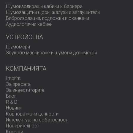
Шумоизолиращи кабини и бариери
Шумозащитни щори, жалузи и заглушители
Виброизолация, подложки и окачвачи
Аудиологични кабини
УСТРОЙСТВА
Шумомери
Звуково маскиране и шумови дозиметри
КОМПАНИЯТА
Imprint
За пресата
За инвеститорите
Блог
R & D
Новини
Корпоративни ценности
Интелектуална собственост
Поверителност
Клиенти