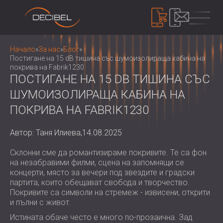
ПРОДУКТИ
Начало
»
За нас
»
Блог
»
Постигане на 15 dB тишина със шумоизолираща кабина на
покрива на Fabrik1230
ПОСТИГАНЕ НА 15 DB ТИШИНА СЪС
ЗВУКОИЗОЛАЦИЯ
ШУМОИЗОЛИРАЩА КАБИНА НА
ШУМОИЗОЛАЦИЯ ЗА СТЕНИ
ПОКРИВА НА FABRIK1230
ШУМОИЗОЛАЦИЯ ЗА ТАВАН
АКУСТИЧНИ ПАНЕЛИ
ШУМОИЗОЛАЦИЯ ЗА ПОД
АКУСТИЧНИ ПАНЕЛИ И ПАРАВАНИ ОТ
Автор: Таня Илиева,
14.08.2025
ВЪНШНИ И ИНТЕРИОРНИ
РЕЦИКЛИРАН ФИЛЦ
КОНТРОЛ НА ШУМА
ЗВУКОИЗОЛАЦИОННИ ВРАТИ
ДЪРВЕНИ ПЕРФОРИРАНИ АКУСТИЧНИ
Склонни сме да романтизираме покривите. Те са фон
ШУМОИЗОЛИРАЩИ КАБИНИ И
на незабравими филми, сцена на запомнящи се
ПАНЕЛИ
БАРИЕРИ
УСТРОЙСТВА
концерти, място за вечери под звездите и градски
ТЕКСТИЛНИ АКУСТИЧНИ ПАНЕЛИ И
ШУМОЗАЩИТНИ ЩОРИ, ЖАЛУЗИ И
ШУМОМЕРИ
партита, които обещават свобода и творчество.
БАФЪЛИ
ЗАГЛУШИТЕЛИ
Покривите са символи на стремеж - извисени, открити
ЗВУКОВО МАСКИРАНЕ И ШУМОВИ
АКУСТИЧНИ ПАНЕЛИ ДЪРВЕНИ
и пълни с живот.
ВИБРОИЗОЛАЦИЯ, ПОДЛОЖКИ И
ДОЗИМЕТРИ
ЗА НАС
ЛАМЕЛИ
ОКАЧВАЧИ
Истината обаче често е много по-прозаична. Зад
КОИ СМЕ НИЕ