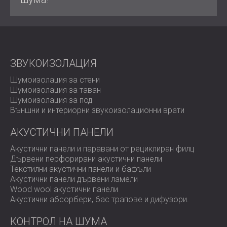
ЗВУКОИЗОЛАЦИЯ
Шумоизолация за стени
Шумоизолация за таван
Шумоизолация за под
Външни и интериорни звукоизолационни врати
АКУСТИЧНИ ПАНЕЛИ
Акустични панели и паравани от рециклиран филц
Дървени перфорирани акустични панели
Текстилни акустични панели и бафъли
Акустични панели дървени ламели
Wood wool акустични панели
Акустични абсорбери, бас трапове и дифузoри.
КОНТРОЛ НА ШУМА