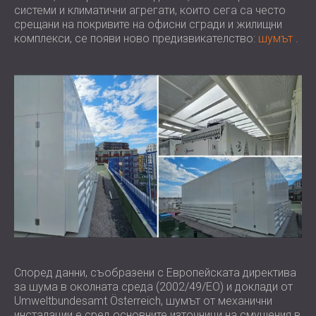
системи и климатични агрегати, които сега са често
срещани на покривите на офисни сгради и жилищни
комплекси, се появи ново предизвикателство:
шумът
.
Според данни, съобразени с Европейската директива
за шума в околната среда (2002/49/ЕО) и доклади от
Umweltbundesamt Österreich, шумът от механични
инсталации е сред основните източници на смущения в