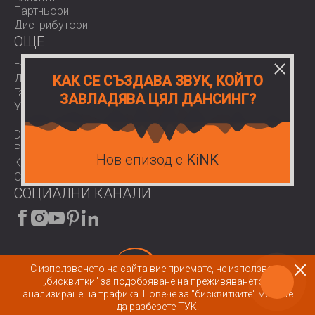
Партньори
Дистрибутори
OЩЕ
E-Shop
Доставки
КАК СЕ СЪЗДАВА ЗВУК, КОЙТО
Гаранции
ЗАВЛАДЯВА ЦЯЛ ДАНСИНГ?
Условия за ползване
Нормативи
Download area
Работа при нас
Нов епизод с
KiNK
Контакти
COVID-19
СОЦИАЛНИ КАНАЛИ
С използването на сайта вие приемате, че използваме
„бисквитки" за подобряване на преживяването и
© 2026 All rights reserved.
анализиране на трафика.
Повече за "бисквитките" можете
да разберете ТУК.