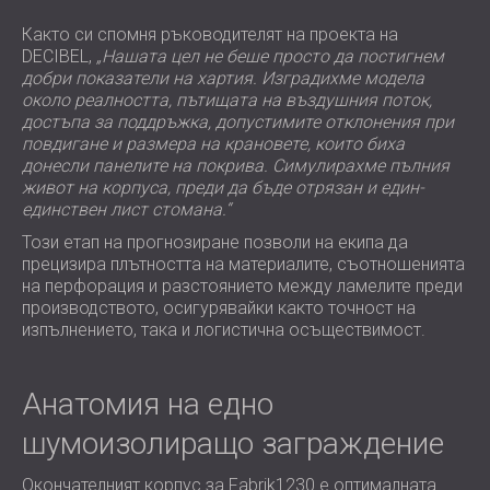
Както си спомня ръководителят на проекта на
DECIBEL,
„Нашата цел не беше просто да постигнем
добри показатели на хартия. Изградихме модела
около реалността, пътищата на въздушния поток,
достъпа за поддръжка, допустимите отклонения при
повдигане и размера на крановете, които биха
донесли панелите на покрива. Симулирахме пълния
живот на корпуса, преди да бъде отрязан и един-
единствен лист стомана.“
Този етап на прогнозиране позволи на екипа да
прецизира плътността на материалите, съотношенията
на перфорация и разстоянието между ламелите преди
производството, осигурявайки както точност на
изпълнението, така и логистична осъществимост.
Анатомия на едно
шумоизолиращо заграждение
Окончателният корпус за Fabrik1230 е оптималната