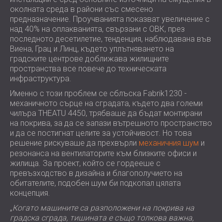
околната среда в райони със смесено
предназначение. Проучванията показват увеличение с
над 40% на оплакванията, свързани с ОВК, през
последното десетилетие, тенденция, наблюдавана във
Виена, Грац и Линц, където уплътняването на
градските центрове доближава жилищните
пространства все повече до техническата
инфраструктура.
Именно с този проблем се сблъска Fabrik1230 -
механичното сърце на сградата, където два големи
чилъра THEATU 4450, трябваше да бъдат монтирани
на покрива, за да се запази вътрешното пространство
и да се постигнат целите за устойчивост. Но това
решение рискуваше да прехвърли
механичния шум
и
резонанса на вентилаторите към близките офиси и
жилища. За проект, който се гордееше с
превъзходство в дизайна и благополучието на
обитателите, подобен шум би подкопал цялата
концепция.
„
Когато машините са разположени на покрива на
градска сграда, тишината е също толкова важна,