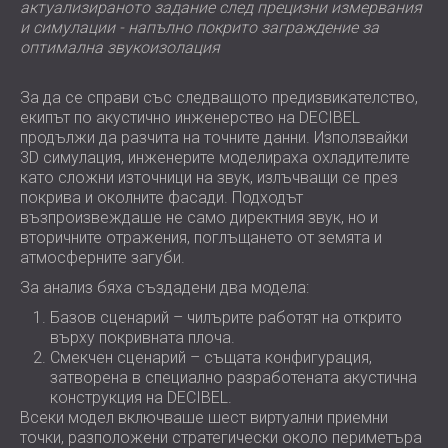
актуализираното задание след прецизни измервания
и симулации - напълно покрито заграждение за
оптимална звукоизолация
За да се справи със следващото предизвикателство,
екипът по акустично инженерство на DECIBEL
продължи да разчита на точните данни. Използвайки
3D симулация, инженерите моделираха охладителите
като сложни източници на звук, излъчващи се през
покрива и околните фасади. Подходът
възпроизвеждаше не само директния звук, но и
вторичните отражения, поглъщането от земята и
атмосферните загуби.
За анализ бяха създадени два модела:
Базов сценарий – чилърите работят на открито
върху покривната плоча.
Смекчен сценарий – същата конфигурация,
затворена в специално разработената акустична
конструкция на DECIBEL.
Всеки модел включваше шест виртуални приемни
точки, разположени стратегически около периметъра