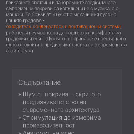
WOOD WOOL АКУСТИЧНИ ПАНЕЛИ
приказните светлини и панорамните гледки, много
АУДИОЛОГИЧНИ КАБИНИ
БЛОГ
СЕКТОРИ
съвременни покриви са изпълнени не с музика, а с
АКУСТИЧНИ АБСОРБЕРИ, БАС ТРАПОВЕ
R & D
машини. Те бръмчат и бучат с механичния пулс на
ШУМОИЗОЛАЦИЯ И АКУСТИКА ЗА
И ДИФУЗOРИ.
нашите градове -
НОВИНИ
ЖИЛИЩА
АКУСТИЧНИ ПАНЕЛИ И
УСЛУГИ
охладители, кондензатори и вентилационни системи,
ВИДЕО
ШУМОИЗОЛАЦИЯ И АКУСТИКА ЗА
ЗВУКОПОГЛЪЩАЩИ ПАНЕЛИ
работещи неуморно, за да поддържат комфорта на
АКУСТИЧНО ОБСЛЕДВАНЕ
РЕФЕРЕНЦИИ
градския ни свят. Шумът от покрива се е превърнал в
ИНДУСТРИАЛНИ ПОМЕЩЕНИЯ
КОНСУЛТИРАНЕ
ПРОЕКТИ
ЧЛЕНСТВА
едно от скритите предизвикателства на съвременната
ШУМОИЗОЛАЦИЯ И АКУСТИКА ЗА
АКУСТИЧНА СИМУЛАЦИЯ
архитектура.
OФИСИ
ПРОЕКТИРАНЕ
КОНТАКТИ
ШУМОИЗОЛИРАНЕ И
ИЗМЕРВАНИЯ
ВИБРОИЗОЛИРАНЕ НА МАШИНИ И
АВТОРСКИ НАДЗОР
DOWNLOAD AREA
ОБОРУДВАНЕ
ИЗПЪЛНЕНИЕ
Съдържание
ЗВУКОИЗОЛАЦИЯ И АКУСТИКА ЗА
СТУДИА
Шум от покрива – скритото
БЪЛГАРИЯ (BG)
ЗВУКОИЗОЛАЦИЯ И АКУСТИКА ЗА
предизвикателство на
GREAT BRITAIN (GB)
ЛАБОРАТОРИИ И ТЕСТОВИ СТАИ
DEUTSCHLAND (DE)
съвременната архитектура
ТЪРСЕНЕ
ЗВУКОИЗОЛАЦИЯ И АКУСТИКА ЗА
ÖSTERREICH (AT)
От симулация до измерима
ЗАВЕДЕНИЯ
SRBIJA (RS)
производителност
ЗВУКОИЗОЛАЦИЯ И АКУСТИКА ЗА
ROMÂNIA (RO)
Анатомия на едно