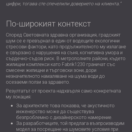
цифри, тогава сте спечелили доверието на клиента.“
По-широкият контекст
Според Световната здравна организация, градският
шум се е превърнал в един от водещите екологични
стресови фактори, като продължителното му излагане
е свързано с нарушения на съня, когнитивна умора и
сърдечно-съдов риск. В метрополните райони, където
жилищни комплекси като Fabrik1230 граничат със
смесени жилищни и търговски зони, дори
незначителното намаляване на шума води до
осезаеми ползи за здравето.
Резултатът от проекта надхвърля само конкретната
му локация:
За архитектите това показва, че акустичното
инженерство може да съществува
безпроблемно с дизайнерското намерение.
За разработчиците, той предлага възпроизводим
модел за посрещане на шумовите условия при