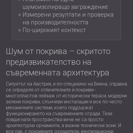
ХОТЕЛИ
POLAND (PL)
шумоизолиращо заграждение
ЗВУКОИЗОЛАЦИЯ И АКУСТИКА НА
FINLAND (FI)
Измерени резултати и проверка
ЗАЛИ
РОССИЯ (RU)
на производителността
ЗВУКОИЗОЛАЦИОННИ И АКУСТИЧНИ
USA (US)
По-широкият контекст
SOUTH AFRICA (ZA)
РЕШЕНИЯ ЗА ТЪРГОВСКИ ПОМЕЩЕНИЯ
ЗВУКОИЗОЛАЦИЯ И АКУСТИКА НА
Шум от покрива – скритото
УЧЕБНИ ЗАВЕДЕНИЯ
ШУМОИЗОЛАЦИЯ И АКУСТИКА ЗА
предизвикателство на
ЗДРАВНИЯ СЕКТОР
съвременната архитектура
ЗВУКОИЗОЛАЦИОННИ И АКУСТИЧНИ
РЕШЕНИЯ ЗА АУДИОЛОГИЧНИЯ
Силуетът на Австрия, и по-специално на Виена, отдавна
СЕКТОР
се определя от отличителните ѝ покриви -
ЗВУКОИЗОЛАЦИОННИ И АКУСТИЧНИ
многопластов пейзаж от исторически тераси, модерни
зелени покриви, слънчеви инсталации и все по-често
РЕШЕНИЯ ЗА ЦЕНТРОВЕ ЗА ДАННИ
механичните системи, които поддържат
функционирането на съвременните сгради. Тези
повдигнати пространства вече не са просто
архитектурни орнаменти, а важни технически зони. И
все пак, с покривните охладители, вентилационни