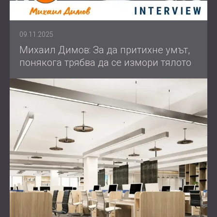
09.11.2025
Михаил Димов: За да притихне умът,
понякога трябва да се измори тялото