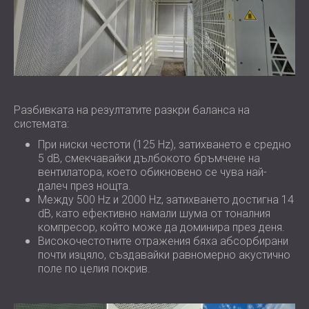
Разбивката на резултатите разкри баланса на
системата:
При ниски честоти (125 Hz), затихването е средно
5 dB, смекчавайки дълбокото бръмчене на
вентилатора, което обикновено се чува най-
далеч през нощта.
Между 500 Hz и 2000 Hz, затихването достигна 14
dB, като ефективно намали шума от тоналния
компресор, който може да доминира през деня.
Високочестотните отражения бяха абсорбирани
почти изцяло, създавайки равномерно акустично
поле по целия покрив.