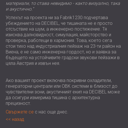
материали, то става невидимо - както визуално, така
и акустично.“
Успехът на проекта ни за Fabrik1230 подчертава
убеждението на DECIBEL, че тишината не е просто
отсъствие на шум, а инженерно постижение. Тя
изисква далновидност, симулация, майсторство и
проверка, работещи в хармония. Това, което сега
стои тихо над индустриалния пейзаж на 23-ти район на
Виена, е не само инженерна гордост, но и заявка за
бъдещето на устойчивите градски звукови пейзажи в
цяла Австрия и извън нея.
Ако вашият проект включва покривни охладители,
генераторни централи или ОВК системи в близост до
чувствителни зони, акустичният екип на DECIBEL може
да осигури измерима тишина с архитектурна
прецизност.
Свържете се
с нас още днес.
назад