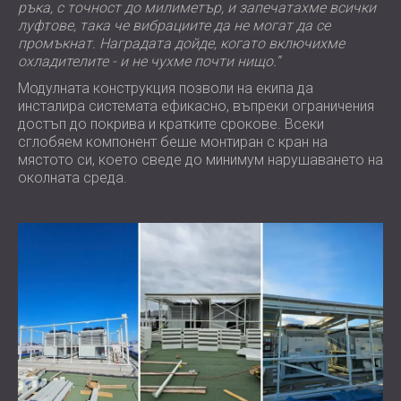
ръка, с точност до милиметър, и запечатахме всички
луфтове, така че вибрациите да не могат да се
промъкнат. Наградата дойде, когато включихме
охладителите - и не чухме почти нищо.“
Модулната конструкция позволи на екипа да
инсталира системата ефикасно, въпреки ограничения
достъп до покрива и кратките срокове. Всеки
сглобяем компонент беше монтиран с кран на
мястото си, което сведе до минимум нарушаването на
околната среда.