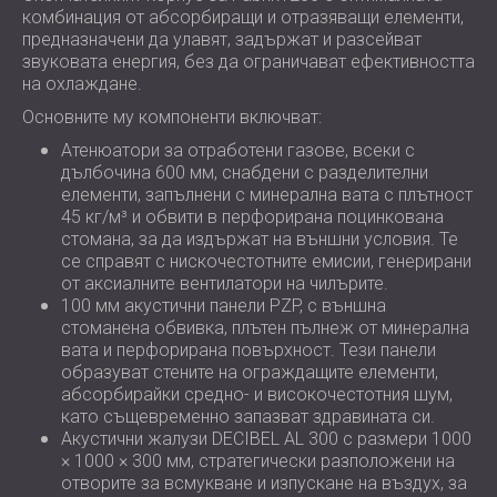
комбинация от абсорбиращи и отразяващи елементи,
предназначени да улавят, задържат и разсейват
звуковата енергия, без да ограничават ефективността
на охлаждане.
Основните му компоненти включват:
Атенюатори за отработени газове, всеки с
дълбочина 600 мм, снабдени с разделителни
елементи, запълнени с минерална вата с плътност
45 кг/м³ и обвити в перфорирана поцинкована
стомана, за да издържат на външни условия. Те
се справят с нискочестотните емисии, генерирани
от аксиалните вентилатори на чилърите.
100 мм акустични панели PZP, с външна
стоманена обвивка, плътен пълнеж от минерална
вата и перфорирана повърхност. Тези панели
образуват стените на ограждащите елементи,
абсорбирайки средно- и високочестотния шум,
като същевременно запазват здравината си.
Акустични жалузи DECIBEL AL 300 с размери 1000
× 1000 × 300 мм, стратегически разположени на
отворите за всмукване и изпускане на въздух, за