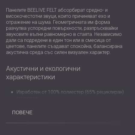
Панелите BEELIVE FELT абсорбират средно- и
високочестотни звуци, които причиняват ехо и
отражение на шума. Геометричната им форма
разчупва успоредни повърхности, разпръсквайки
звуковите вълни равномерно в стаята. Независимо
дали са подредени в един тон или в смесица от
цветове, панелите създават спокойна, балансирана
акустична среда със силен визуален характер.
Акустични и екологични
характеристики
Изработен от 100% полиестер (65% рециклиран)
материал
Осигурява силно звукопоглъщане (NRC до 1.00 в
зависимост от настройката)
ПОВЕЧЕ
Класификация на пожароустойчивост: B–s1, d0
(EN 13501-1)
Нискоемисионни, нетоксични и напълно
рециклируеми