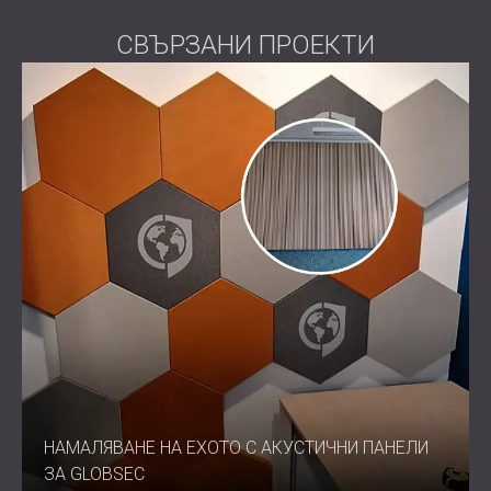
Жилищни среди, където акустичният дизайн
среща стила
СВЪРЗАНИ ПРОЕКТИ
Дизайн, който резонира
BEELIVE FELT превръща контрола на звука в
артистичен елемент. Неговата геометрия тип „пчелна
пита“ и ярките цветови опции го правят дизайнерско
изявление, което превръща всяко пространство в
място на спокойствие, комфорт и вдъхновение.
Свържете се с DECIBEL още днес
, за да разгледате
колекцията BEELIVE FELT.
НАМАЛЯВАНЕ НА ЕХОТО С АКУСТИЧНИ ПАНЕЛИ
ЗА GLOBSEC