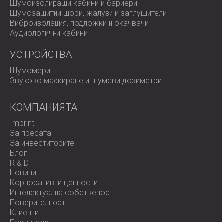
Шумоизолиращи кабини и бариери
Шумозащитни щори, жалузи и заглушители
Виброизолация, подложки и окачвачи
Аудиологични кабини
УСТРОЙСТВА
Шумомери
Звуково маскиране и шумови дозиметри
КОМПАНИЯТА
Imprint
За пресата
За инвеститорите
Блог
R & D
Новини
Корпоративни ценности
Интелектуална собственост
Поверителност
Клиенти