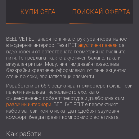
ХОТЕЛИ
POLAND (PL)
КУПИ СЕГА
ПОИСКАЙ ОФЕРТА
ЗВУКОИЗОЛАЦИЯ И АКУСТИКА НА
FINLAND (FI)
ЗАЛИ
РОССИЯ (RU)
ЗВУКОИЗОЛАЦИОННИ И АКУСТИЧНИ
USA (US)
SOUTH AFRICA (ZA)
РЕШЕНИЯ ЗА ТЪРГОВСКИ ПОМЕЩЕНИЯ
BEELIVE FELT внася топлина, структура и креативност
ЗВУКОИЗОЛАЦИЯ И АКУСТИКА НА
в модерния интериор. Тези PET
акустични панели
са
вдъхновени от естествената геометрия на пчелните
УЧЕБНИ ЗАВЕДЕНИЯ
пити. Те предлагат както акустичен баланс, така и
ШУМОИЗОЛАЦИЯ И АКУСТИКА ЗА
визуален ритъм. Модулният им дизайн позволява
ЗДРАВНИЯ СЕКТОР
безкрайни креативни оформления, от фини акцентни
ЗВУКОИЗОЛАЦИОННИ И АКУСТИЧНИ
стени до ярки, впечатляващи елементи.
РЕШЕНИЯ ЗА АУДИОЛОГИЧНИЯ
Изработени от 65% рециклиран полиестерен филц, тези
СЕКТОР
панели намаляват нежеланото ехо, като
същевременно добавят текстура и дълбочина към
ЗВУКОИЗОЛАЦИОННИ И АКУСТИЧНИ
различни интериори
. BEELIVE FELT е перфектният
РЕШЕНИЯ ЗА ЦЕНТРОВЕ ЗА ДАННИ
избор за тези, които искат да подобрят звуковия
комфорт, без да правят компромис с естетиката.
Как работи