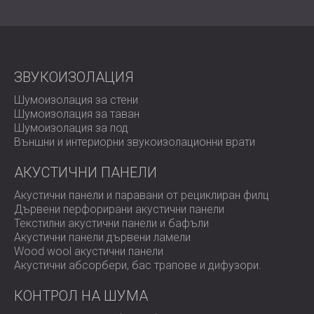
ЗВУКОИЗОЛАЦИЯ
Шумоизолация за стени
Шумоизолация за таван
Шумоизолация за под
Външни и интериорни звукоизолационни врати
АКУСТИЧНИ ПАНЕЛИ
Акустични панели и паравани от рециклиран филц
Дървени перфорирани акустични панели
Текстилни акустични панели и бафъли
Акустични панели дървени ламели
Wood wool акустични панели
Акустични абсорбери, бас трапове и дифузoри.
КОНТРОЛ НА ШУМА