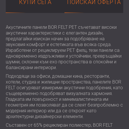
КУПИ СЕГА
ПОИСКАЙ ОФЕРТА
ХОТЕЛИ
POLAND (PL)
ЗВУКОИЗОЛАЦИЯ И АКУСТИКА НА
FINLAND (FI)
ЗАЛИ
РОССИЯ (RU)
ЗВУКОИЗОЛАЦИОННИ И АКУСТИЧНИ
USA (US)
Акустичните панели BOR FELT PET съчетават високи
акустични характеристики с елегантен дизайн,
SOUTH AFRICA (ZA)
РЕШЕНИЯ ЗА ТЪРГОВСКИ ПОМЕЩЕНИЯ
предлагайки изискан начин за подобряване на
ЗВУКОИЗОЛАЦИЯ И АКУСТИКА НА
звуковия комфорт и естетиката във всяка среда.
УЧЕБНИ ЗАВЕДЕНИЯ
Изработени от рециклируем PET филц, тези панели са
ШУМОИЗОЛАЦИЯ И АКУСТИКА ЗА
едновременно издръжливи и устойчиви, превръщайки
шумни, склонни към ехо пространства в спокойни и
ЗДРАВНИЯ СЕКТОР
балансирани интериори.
ЗВУКОИЗОЛАЦИОННИ И АКУСТИЧНИ
Подходящи за офиси, домашни кина, ресторанти,
РЕШЕНИЯ ЗА АУДИОЛОГИЧНИЯ
хотели, студиа и жилищни пространства, панелите BOR
СЕКТОР
FELT осигуряват измерими акустични подобрения, като
ЗВУКОИЗОЛАЦИОННИ И АКУСТИЧНИ
същевременно подобряват визуалната хармония.
Гладката им повърхност и минималистичната им
РЕШЕНИЯ ЗА ЦЕНТРОВЕ ЗА ДАННИ
геометрия им позволяват да се слеят безпроблемно с
модерния интериор или да се откроят като
архитектурни дизайнерски елементи.
Съставен от 65% рециклиран полиестер, BOR FELT