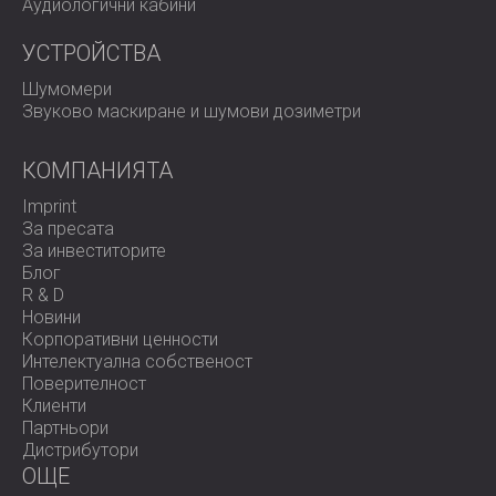
Аудиологични кабини
трансформирайте пространството си в изискана
акустична среда, където дизайнът среща
УСТРОЙСТВА
спокойствието.
Шумомери
Звуково маскиране и шумови дозиметри
КОМПАНИЯТА
Imprint
За пресата
За инвеститорите
Блог
R & D
Новини
Корпоративни ценности
Интелектуална собственост
Поверителност
Клиенти
Партньори
Дистрибутори
OЩЕ