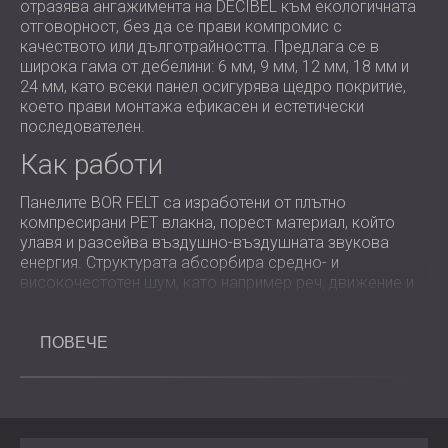
отразява ангажимента на DECIBEL към екологичната
отговорност, без да се прави компромис с
качеството или дълготрайността. Предлага се в
широка гама от дебелини: 6 мм, 9 мм, 12 мм, 18 мм и
24 мм, като всеки панел осигурява щедро покритие,
което прави монтажа ефикасен и естетически
последователен.
Как работи
Панелите BOR FELT са изработени от плътно
компресирани PET влакна, порест материал, който
улавя и разсейва въздушно-въздушната звукова
енергия. Структурата абсорбира средно- и
високочестотен шум, като например реч, движение и
реверберация, като значително намалява ехото и
подобрява яснотата.
ПОВЕЧЕ
Когато се поставят върху стени или тавани, панелите
BOR FELT балансират поведението на звука, като
абсорбират отраженията и контролират фоновия
шум. Резултатът е пространство, което се усеща по-
тихо, по-комфортно и по-благоприятно за фокусиране