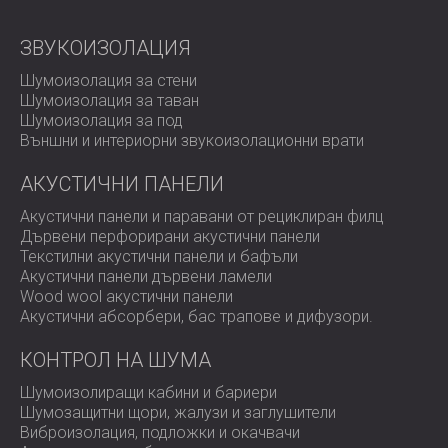
ЗВУКОИЗОЛАЦИЯ
Най-подходящ за
Шумоизолация за стени
Шумоизолация за таван
Шумоизолация за под
Офиси и конферентни зали
Външни и интериорни звукоизолационни врати
Ресторанти, барове и хотели
Звукозаписни студиa и репетиционни
АКУСТИЧНИ ПАНЕЛИ
пространства
Домашни кина и жилищни пространства
Акустични панели и паравани от рециклиран филц
Обществени и образователни сгради
Дървени перфорирани акустични панели
Текстилни акустични панели и бафъли
Акустични панели дървени ламели
Дълготраен акустичен
Wood wool акустични панели
Акустични абсорбери, бас трапове и дифузoри.
комфорт
КОНТРОЛ НА ШУМА
Шумоизолиращи кабини и бариери
Панелите BOR FELT предлагат безпроблемна
Шумозащитни щори, жалузи и заглушители
елегантност и устойчив контрол на звука за модерен
Виброизолация, подложки и окачвачи
интериор.
Свържете се с DECIBEL още днес
и