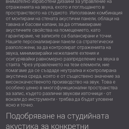
внимателно изработени дизайни за управление на
отраженията на звука, ехото и поглъщането в
пространството на студиото. Използваме комбинация
от монтирани на стената акустични панели, облаци на
тавана и басови капани, за да оптимизираме
акустичните свойства на помещението, като
гарантираме, че записите са балансирани и точни.
Нашите персонализирани панели са стратегически
разположени, за да контролират отраженията на
звука, минимизирайки нежеланите ехтения и
осигурявайки равномерно разпределение на звука в
стаята. Чрез управлението на тези елементи, ние
помагаме да се създаде неутрална и контролирана
акустична среда, която е от съществено значение за
висококачественото производство на звук. Това е
особено ценно в многофункционални пространства
за запис, където различни звукови източници - от
вокали до инструменти - трябва да бъдат уловени
ясно и точно.
Подобряване на студийната
акустика за конкретни