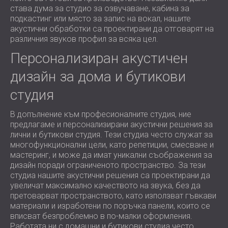
става дума за студио за озвучаване, кабина за
подкастинг или място за запис на вокал, нашите
акустични обработки са проектирани да отговарят на
различния звуков профил за всяка цел.
Персонализиран акустичен
дизайн за дома и бутикови
студия
В допълнение към професионалните студия, ние
предлагаме и персонализирани акустични решения за
лични и бутикови студия. Тези студиа често служат за
многофункционални цели, като репетиции, смесване и
мастеринг, и може да имат уникални съображения за
дизайн поради ограниченото пространство. За тези
студиа нашите акустични решения са проектирани да
увеличат максимално качеството на звука, без да
претоварват пространството, като използват гъвкави
материали и изработени по поръчка панели, които се
вписват безпроблемно в по-малки оформления.
Работата ни с домашни и бутикови студиа често