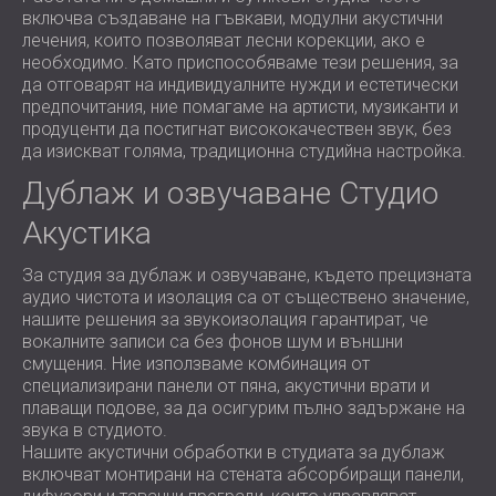
включва създаване на гъвкави, модулни акустични
лечения, които позволяват лесни корекции, ако е
необходимо. Като приспособяваме тези решения, за
да отговарят на индивидуалните нужди и естетически
предпочитания, ние помагаме на артисти, музиканти и
продуценти да постигнат висококачествен звук, без
да изискват голяма, традиционна студийна настройка.
Дублаж и озвучаване Студио
Акустика
За студия за дублаж и озвучаване, където прецизната
аудио чистота и изолация са от съществено значение,
нашите решения за звукоизолация гарантират, че
вокалните записи са без фонов шум и външни
смущения. Ние използваме комбинация от
специализирани панели от пяна, акустични врати и
плаващи подове, за да осигурим пълно задържане на
звука в студиото.
Нашите акустични обработки в студиата за дублаж
включват монтирани на стената абсорбиращи панели,