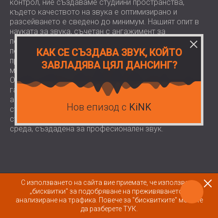
контрол, ние създаваме студийни пространства,
където качеството на звука е оптимизирано и
разсейването е сведено до минимум. Нашият опит в
науката за звука, съчетан с ангажимент за
персонализирани решения, ни позволява да
поддържаме широка гама от студиа, от
КАК СЕ СЪЗДАВА ЗВУК, КОЙТО
професионални съоръжения за запис до частни
ЗАВЛАДЯВА ЦЯЛ ДАНСИНГ?
музикални стаи.
Опитът и техническите познания на нашия екип
гарантират, че всеки проект постига идеалния
акустичен баланс за специфичните изисквания на
Нов епизод с
KiNK
студиото, което позволява на клиентите да се
съсредоточат върху творчеството и продукцията в
среда, създадена за професионален звук.
С използването на сайта вие приемате, че използваме
„бисквитки" за подобряване на преживяването и
анализиране на трафика.
Повече за "бисквитките" можете
ЗВУКОИЗОЛАЦИЯ
да разберете ТУК.