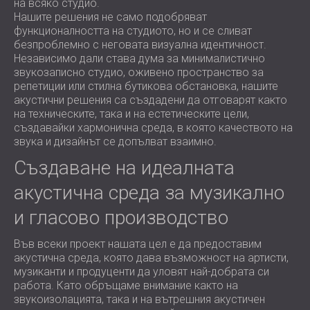
на всяко студио.
Нашите решения не само подобряват
функционалността на студиото, но и се сливат
безпроблемно с неговата визуална идентичност.
Независимо дали става дума за минималистично
звукозаписно студио, оживено пространство за
репетиции или стилна бутикова обстановка, нашите
акустични решения са създадени да отговарят както
на техническите, така и на естетическите цели,
създавайки хармонична среда, в която качеството на
звука и дизайнът се допълват взаимно.
Създаване на идеалната
акустична среда за музикално
и гласово производство
Във всеки проект нашата цел е да предоставим
акустична среда, която дава възможност на артисти,
музиканти и продуценти да уловят най-добрата си
работа. Като обръщаме внимание както на
звукоизолацията, така и на вътрешния акустичен