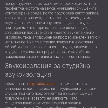
всяко студийно пространство е необходимостта от
перфектна чистота на звука, минимални смущения и
контролирана среда, която подобрява както записа,
така и възпроизвеждането. Нашият подход към
акустично третиране и звукоизолация за студия е
пригоден да отговори на тези специфични нужди,
създавайки пространства, където звукът е както
изолиран, така и подобрен за професионален запис и
изпълнение. Ние сме специализирани в акустични
обработки за различни типове студия, включително
студия за музикална продукция, зали за дублаж,
помещения за репетиции и частни зони за запис.
Звукоизолация за студийна
звукоизолация
Ефективната
звукоизолация
е от съществено
значение за професионалните музикални и гласови
студиа, тъй като предотвратява външния шум да
повлияе на качеството на записите, като
същевременно съдържа студийни звуци в
пространството. Това е особено важно в градска