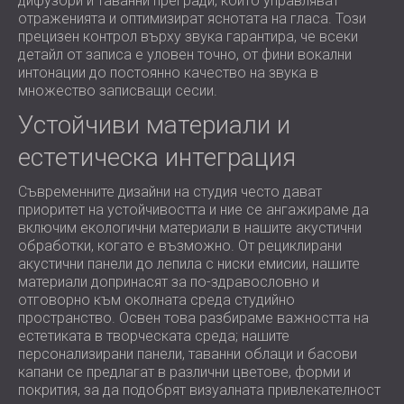
дифузори и таванни прегради, които управляват
отраженията и оптимизират яснотата на гласа. Този
прецизен контрол върху звука гарантира, че всеки
детайл от записа е уловен точно, от фини вокални
интонации до постоянно качество на звука в
множество записващи сесии.
Устойчиви материали и
естетическа интеграция
Съвременните дизайни на студия често дават
приоритет на устойчивостта и ние се ангажираме да
включим екологични материали в нашите акустични
обработки, когато е възможно. От рециклирани
акустични панели до лепила с ниски емисии, нашите
материали допринасят за по-здравословно и
отговорно към околната среда студийно
пространство. Освен това разбираме важността на
естетиката в творческата среда; нашите
персонализирани панели, таванни облаци и басови
капани се предлагат в различни цветове, форми и
покрития, за да подобрят визуалната привлекателност