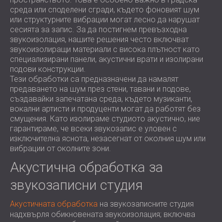
среда или споделени сгради, където фоновият шум
или структурните вибрации могат лесно да нарушат
сесията за запис. За да постигнем превъзходна
звукоизолация, нашите решения често включват
звукоизолиращи материали с висока плътност като
специализирани панели, акустични врати и изолирани
подови конструкции.
Тези обработки са предназначени да намалят
предаването на шум през стени, тавани и подове,
създавайки запечатана среда, където музиканти,
вокални артисти и продуценти могат да работят без
смущения. Като изолираме студиото акустично, ние
гарантираме, че всеки звукозапис е уловен с
изключителна яснота, незасегнат от околния шум или
вибрации от околните зони.
Акустична обработка за
звукозаписни студия
Акустичната обработка
на звукозаписните студия
надхвърля обикновената звукоизолация; включва