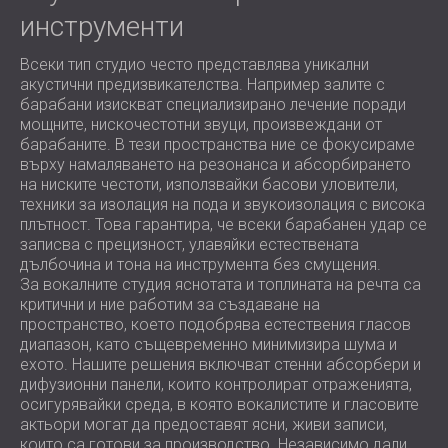
инструменти
Всеки тип студио често представлява уникални
акустични предизвикателства. Например залите с
барабани изискват специализирано лечение поради
мощните, нискочестотни звуци, произвеждани от
барабаните. В тези пространства ние се фокусираме
върху намаляването на резонанса и абсорбирането
на ниските честоти, използвайки басови уловители,
техники за изолация на пода и звукоизолация с висока
плътност. Това гарантира, че всеки барабанен удар се
записва с прецизност, улавяйки естествената
дълбочина и тона на инструмента без смущения.
За вокалните студия яснотата и топлината на речта са
критични и ние работим за създаване на
пространство, което подобрява естествения гласов
диапазон, като същевременно минимизира шума и
ехото. Нашите решения включват стенни абсорбери и
дифузионни панели, които контролират отраженията,
осигурявайки среда, в която вокалистите и гласовите
актьори могат да предоставят ясни, живи записи,
които са готови за производство. Независимо дали