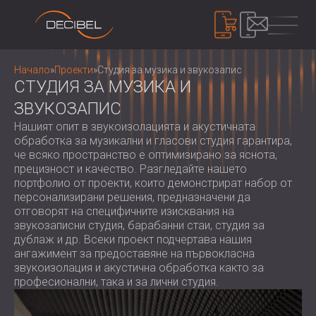
ПРОДУКТИ
Начало
»
Проекти
»
Студия за музика и звукозапис
СТУДИЯ ЗА МУЗИКА И
ЗВУКОЗАПИС
ЗВУКОИЗОЛАЦИЯ
Нашият опит в звукоизолацията и акустичната
ШУМОИЗОЛАЦИЯ ЗА СТЕНИ
обработка за музикални и гласови студия гарантира,
ШУМОИЗОЛАЦИЯ ЗА ТАВАН
че всяко пространство е оптимизирано за яснота,
АКУСТИЧНИ ПАНЕЛИ
прецизност и качество. Разгледайте нашето
ШУМОИЗОЛАЦИЯ ЗА ПОД
АКУСТИЧНИ ПАНЕЛИ И ПАРАВАНИ ОТ
портфолио от проекти, които демонстрират набор от
ВЪНШНИ И ИНТЕРИОРНИ
РЕЦИКЛИРАН ФИЛЦ
персонализирани решения, предназначени да
КОНТРОЛ НА ШУМА
ЗВУКОИЗОЛАЦИОННИ ВРАТИ
отговорят на специфичните изисквания на
ДЪРВЕНИ ПЕРФОРИРАНИ АКУСТИЧНИ
ШУМОИЗОЛИРАЩИ КАБИНИ И
звукозаписни студия, барабанни стаи, студия за
ПАНЕЛИ
БАРИЕРИ
УСТРОЙСТВА
дублаж и др. Всеки проект подчертава нашия
ТЕКСТИЛНИ АКУСТИЧНИ ПАНЕЛИ И
ШУМОЗАЩИТНИ ЩОРИ, ЖАЛУЗИ И
ангажимент за предоставяне на първокласна
ШУМОМЕРИ
БАФЪЛИ
звукоизолация и акустична обработка както за
ЗАГЛУШИТЕЛИ
ЗВУКОВО МАСКИРАНЕ И ШУМОВИ
професионални, така и за лични студия.
АКУСТИЧНИ ПАНЕЛИ ДЪРВЕНИ
ВИБРОИЗОЛАЦИЯ, ПОДЛОЖКИ И
ДОЗИМЕТРИ
ЗА НАС
ЛАМЕЛИ
ОКАЧВАЧИ
КОИ СМЕ НИЕ