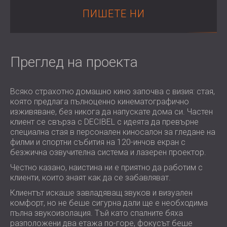
ХОТЕЛИ
POLAND (PL)
ПИШЕТЕ НИ
ЗВУКОИЗОЛАЦИЯ И АКУСТИКА НА
FINLAND (FI)
ЗАЛИ
РОССИЯ (RU)
ЗВУКОИЗОЛАЦИОННИ И АКУСТИЧНИ
USA (US)
Преглед на проекта
SOUTH AFRICA (ZA)
РЕШЕНИЯ ЗА ТЪРГОВСКИ ПОМЕЩЕНИЯ
ЗВУКОИЗОЛАЦИЯ И АКУСТИКА НА
УЧЕБНИ ЗАВЕДЕНИЯ
Всяко страхотно домашно кино започва с визия: стая,
ШУМОИЗОЛАЦИЯ И АКУСТИКА ЗА
която предлага пълноценно кинематографично
ЗДРАВНИЯ СЕКТОР
изживяване, без никога да напускате дома си. Частен
клиент се свърза с DECIBEL с идеята да превърне
ЗВУКОИЗОЛАЦИОННИ И АКУСТИЧНИ
специална стая в персонален киносалон за гледане на
РЕШЕНИЯ ЗА АУДИОЛОГИЧНИЯ
филми и спортни събития на 120-инчов екран с
СЕКТОР
безжична озвучителна система и лазерен проектор.
ЗВУКОИЗОЛАЦИОННИ И АКУСТИЧНИ
Честно казано, наистина ни е приятно да работим с
РЕШЕНИЯ ЗА ЦЕНТРОВЕ ЗА ДАННИ
клиенти, които знаят как да се забавляват.
Клиентът искаше завладяващ звуков и визуален
комфорт, но не беше сигурна дали ще е необходима
пълна звукоизолация. Тъй като спалните бяха
разположени два етажа по-горе, фокусът беше