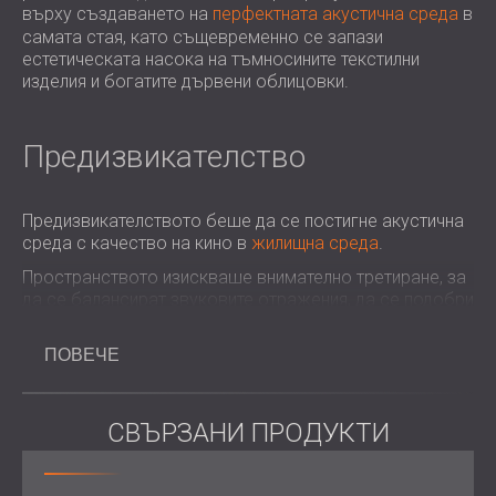
върху създаването на
перфектната акустична среда
в
самата стая, като същевременно се запази
естетическата насока на тъмносините текстилни
изделия и богатите дървени облицовки.
Предизвикателство
Предизвикателството беше да се постигне акустична
среда с качество на кино в
жилищна среда
.
Пространството изискваше внимателно третиране, за
да се балансират звуковите отражения, да се подобри
яснотата и да се запази кинематографично усещане.
Решението също така трябваше да е съобразено с
ПОВЕЧЕ
предпочитанията на клиента за интериорен дизайн и да
гарантира, че шумът няма да смущава други части на
дома.
СВЪРЗАНИ ПРОДУКТИ