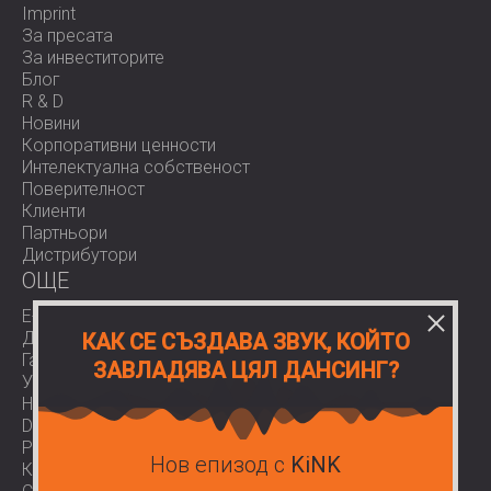
Imprint
За пресата
За инвеститорите
Блог
R & D
Новини
Корпоративни ценности
Интелектуална собственост
Поверителност
Клиенти
Партньори
Дистрибутори
OЩЕ
E-Shop
Доставки
КАК СЕ СЪЗДАВА ЗВУК, КОЙТО
Гаранции
ЗАВЛАДЯВА ЦЯЛ ДАНСИНГ?
Условия за ползване
Нормативи
Download area
Работа при нас
Нов епизод с
KiNK
Контакти