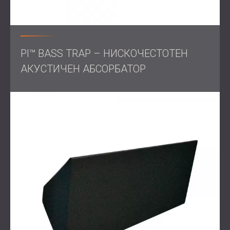
същевременно абсорбират критични честоти, а
дървени панели в по-тъмни тонове бяха включени
както за дифузия, така и за естетическа дълбочина.
Въз основа на проучването и консултацията,
PI™ BASS TRAP – НИСКОЧЕСТОТЕН
акустичната обработка беше съобразена с това, че
да осигури максимална яснота на гласовете, ефектите
АКУСТИЧЕН АБСОРБАТОР
и музиката, като същевременно се контролира
цялостното ревербериране.
Резултат
Завършеното домашно кино надмина очакванията на
клиента. Пространството вече предлага ясен,
завладяващ звук, който съответства на качеството на
визуализациите на големия екран, създавайки
автентично кинематографично изживяване.
С изискана акустика и естетика в хармония с нейната
визия, клиентката може да се наслаждава на филми и
спорт в професионална среда, всичко това от уюта на