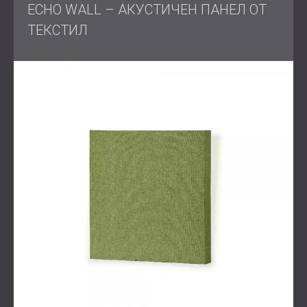
Обхват на работата
ECHO WALL – АКУСТИЧЕН ПАНЕЛ ОТ
ТЕКСТИЛ
Акустично обследване на помещението,
включително преглед на снимки, чертежи и списък
с оборудване
Оглед на място и акустична консултация
от
инженер на DECIBEL
Изготвяне на подробни визуализации и две
дизайнерски предложения за клиента
Доставка и монтаж на избрана акустична
обработка в рамките на договорения срок
Решение
DECIBEL предложи два варианта за дизайн, като и
двата са съсредоточени върху интегрирането на
текстилни и дървени акустични панели.
Тъмносините текстилни панели бяха избрани, за да
допълнят кинематографичната атмосфера, като