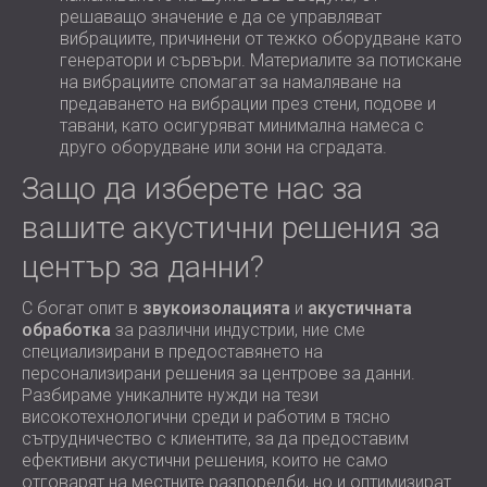
решаващо значение е да се управляват
вибрациите, причинени от тежко оборудване като
генератори и сървъри. Материалите за потискане
на вибрациите спомагат за намаляване на
предаването на вибрации през стени, подове и
тавани, като осигуряват минимална намеса с
друго оборудване или зони на сградата.
Защо да изберете нас за
вашите акустични решения за
център за данни?
С богат опит в
звукоизолацията
и
акустичната
обработка
за различни индустрии, ние сме
специализирани в предоставянето на
персонализирани решения за центрове за данни.
Разбираме уникалните нужди на тези
високотехнологични среди и работим в тясно
сътрудничество с клиентите, за да предоставим
ефективни акустични решения, които не само
отговарят на местните разпоредби, но и оптимизират