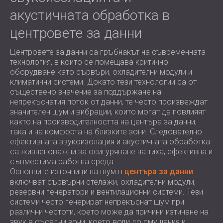
акустичната обработка в
центровете за данни
Центровете за данни са гръбнакът на съвременната
технология, в които се помещава критично
оборудване като сървъри, охладителни модули и
климатични системи. Докато тези технологии са от
съществено значение за поддържане на
непрекъснатия поток от данни, те често произвеждат
значителен шум и вибрации, които могат да повлияят
както на производителността на центъра за данни,
така и на комфорта на близките зони. Следователно
ефективната звукоизолация и акустичната обработка
са жизненоважни за осигуряване на тиха, ефективна и
съвместима работна среда.
Основните източници на шум в
центъра за данни
включват сървърни стелажи, охладителни модули,
резервни генератори и вентилационни системи. Тези
системи често генерират непрекъснат шум при
различни честоти, което може да причини изтичане на
звук в съседни зони, което води до смущения и