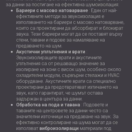
за данни за постигане на ефективна шумоизолация:
Бариери с масово натоварване
: Един от най-
ефективните методи за звукоизолация е
използването на бариери с масово натоварване,
които са проектирани да абсорбират и блокират
звука. Тези бариери могат да се поставят върху
стени, тавани и подове за намаляване на
предаването на шум.
Акустични уплътнения и врати
:
Звукоизолиращите врати и акустичните
уплътнения са от решаващо значение за
изолиране на зони с висок шум, особено около
охладителни модули, сървърни стелажи и HVAC
оборудване. Акустичните врати са специално
проектирани да предотвратяват изтичането на
звук, като гарантират, че шумът остава
задържан в центъра за данни.
Обработка на пода и тавана
: Подовете и
таваните на центровете за данни често са
значителни източници на предаване на звук. За
ефективно контролиране на шума могат да се
използват
виброизолиращи
материали под