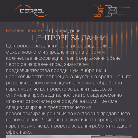
ПРОДУКТИ
Начало
»
Проекти
»
Центрове за данни
ЦЕНТРОВЕ ЗА ДАННИ
Центровете за данни играят решаваща роля в
ЗВУКОИЗОЛАЦИЯ
съхраняването и управлението на огромни
количества информация. Тези съоръжения обаче
ШУМОИЗОЛАЦИЯ ЗА СТЕНИ
често са изправени пред значителни
ШУМОИЗОЛАЦИЯ ЗА ТАВАН
АКУСТИЧНИ ПАНЕЛИ
предизвикателства поради шум, вибрации и
ШУМОИЗОЛАЦИЯ ЗА ПОД
необходимостта от прецизна акустична среда. Нашите
АКУСТИЧНИ ПАНЕЛИ И ПАРАВАНИ ОТ
решения за звукоизолация и акустична обработка
ВЪНШНИ И ИНТЕРИОРНИ
РЕЦИКЛИРАН ФИЛЦ
КОНТРОЛ НА ШУМА
гарантират, че центровете за данни поддържат
ЗВУКОИЗОЛАЦИОННИ ВРАТИ
ДЪРВЕНИ ПЕРФОРИРАНИ АКУСТИЧНИ
ШУМОИЗОЛИРАЩИ КАБИНИ И
оптимална производителност, като същевременно
ПАНЕЛИ
спазват стриктните разпоредби за шум. Ние сме
БАРИЕРИ
УСТРОЙСТВА
специализирани в предоставянето на
ТЕКСТИЛНИ АКУСТИЧНИ ПАНЕЛИ И
ШУМОЗАЩИТНИ ЩОРИ, ЖАЛУЗИ И
ШУМОМЕРИ
персонализирани решения за контрол на предаването
БАФЪЛИ
ЗАГЛУШИТЕЛИ
на звука и подобряване на акустичната среда, като
ЗВУКОВО МАСКИРАНЕ И ШУМОВИ
АКУСТИЧНИ ПАНЕЛИ ДЪРВЕНИ
гарантираме, че центровете за данни работят гладко и
ВИБРОИЗОЛАЦИЯ, ПОДЛОЖКИ И
ДОЗИМЕТРИ
ЗА НАС
ефективно.
ЛАМЕЛИ
ОКАЧВАЧИ
КОИ СМЕ НИЕ