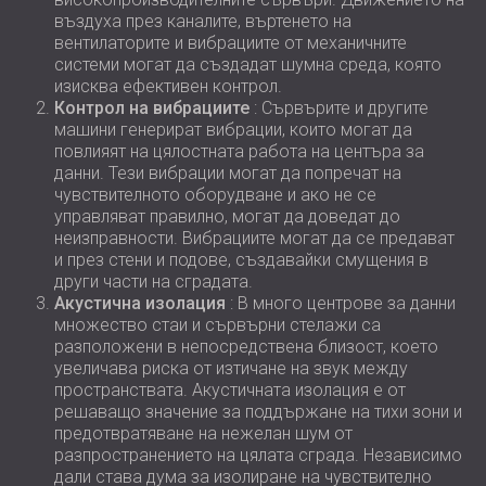
въздуха през каналите, въртенето на
вентилаторите и вибрациите от механичните
системи могат да създадат шумна среда, която
изисква ефективен контрол.
Контрол на вибрациите
: Сървърите и другите
машини генерират вибрации, които могат да
повлияят на цялостната работа на центъра за
данни. Тези вибрации могат да попречат на
чувствителното оборудване и ако не се
управляват правилно, могат да доведат до
неизправности. Вибрациите могат да се предават
и през стени и подове, създавайки смущения в
други части на сградата.
Акустична изолация
: В много центрове за данни
множество стаи и сървърни стелажи са
разположени в непосредствена близост, което
увеличава риска от изтичане на звук между
пространствата. Акустичната изолация е от
решаващо значение за поддържане на тихи зони и
предотвратяване на нежелан шум от
разпространението на цялата сграда. Независимо
дали става дума за изолиране на чувствително