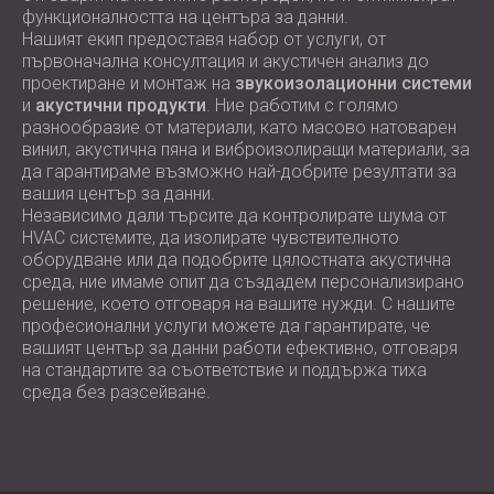
функционалността на центъра за данни.
Нашият екип предоставя набор от услуги, от
първоначална консултация и акустичен анализ до
проектиране и монтаж на
звукоизолационни системи
и
акустични продукти
. Ние работим с голямо
разнообразие от материали, като масово натоварен
винил, акустична пяна и виброизолиращи материали, за
да гарантираме възможно най-добрите резултати за
вашия център за данни.
Независимо дали търсите да контролирате шума от
HVAC системите, да изолирате чувствителното
оборудване или да подобрите цялостната акустична
среда, ние имаме опит да създадем персонализирано
решение, което отговаря на вашите нужди. С нашите
професионални услуги можете да гарантирате, че
вашият център за данни работи ефективно, отговаря
на стандартите за съответствие и поддържа тиха
среда без разсейване.