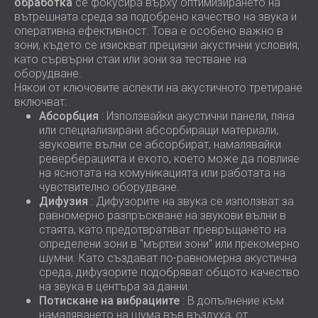
обработка
се фокусира върху оптимизирането на
вътрешната среда за подобрено качество на звука и
оперативна ефективност. Това е особено важно в
зони, където се изискват прецизни акустични условия,
като сървърни стаи или зони за тестване на
оборудване.
Някои от ключовите аспекти на акустичното третиране
включват:
Абсорбция
: Използвайки акустични панели, пяна
или специализирани абсорбиращи материали,
звуковите вълни се абсорбират, намалявайки
реверберацията и ехото, което може да повлияе
на яснотата на комуникацията или работата на
чувствително оборудване.
Дифузия
: Дифузорите на звука се използват за
равномерно разпръскване на звукови вълни в
стаята, като предотвратяват превръщането на
определени зони в "мъртви зони" или прекомерно
шумни. Като създават по-равномерна акустична
среда, дифузорите подобряват общото качество
на звука в центъра за данни.
Потискане на вибрациите
: В допълнение към
намаляването на шума във въздуха, от