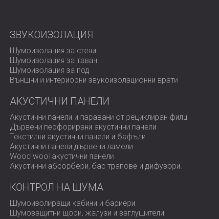
ЗВУКОИЗОЛАЦИЯ
Шумоизолация за стени
Шумоизолация за таван
Шумоизолация за под
Външни и интериорни звукоизолационни врати
АКУСТИЧНИ ПАНЕЛИ
Акустични панели и паравани от рециклиран филц
Дървени перфорирани акустични панели
Текстилни акустични панели и бафъли
Акустични панели дървени ламели
Wood wool акустични панели
Акустични абсорбери, бас трапове и дифузoри.
КОНТРОЛ НА ШУМА
Шумоизолиращи кабини и бариери
Шумозащитни щори, жалузи и заглушители