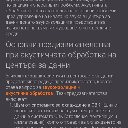
потенциални оперативни проблеми. Акустичната
обработка помага за смекчаване на тези проблеми
чрез управление на нивата на звука в центъра за
данни, докато звукоизолацията предотвратява
излизането на шума и смущаването на съседните
среди.
Основни предизвикателства
при акустичната обработка на
центъра за данни
Уникалните характеристики на центровете за данни
представляват редица предизвикателства, когато
става въпрос за
звукоизолация
и
акустична обработка
. Тези предизвикателства
включват:
Шум от системите за охлаждане и ОВК
: Един от
основните източници на шум в центровете за
данни е системата ОВК (отопление, вентилация и
климатизация), която отговаря за охлаждането на
високопроизводителните сървъри. Движението на