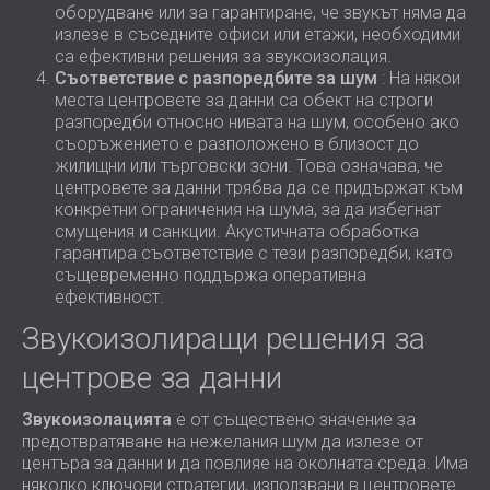
оборудване или за гарантиране, че звукът няма да
излезе в съседните офиси или етажи, необходими
са ефективни решения за звукоизолация.
Съответствие с разпоредбите за шум
: На някои
места центровете за данни са обект на строги
разпоредби относно нивата на шум, особено ако
съоръжението е разположено в близост до
жилищни или търговски зони. Това означава, че
центровете за данни трябва да се придържат към
конкретни ограничения на шума, за да избегнат
смущения и санкции. Акустичната обработка
гарантира съответствие с тези разпоредби, като
същевременно поддържа оперативна
ефективност.
Звукоизолиращи решения за
центрове за данни
Звукоизолацията
е от съществено значение за
предотвратяване на нежелания шум да излезе от
центъра за данни и да повлияе на околната среда. Има
няколко ключови стратегии, използвани в центровете