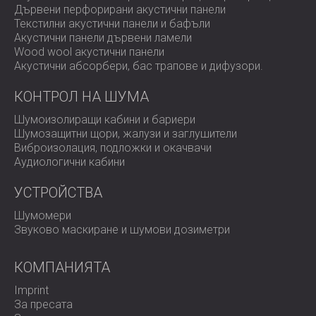
Дървени перфорирани акустични панели
Текстилни акустични панели и бафъли
Акустични панели дървени ламели
Wood wool акустични панели
Акустични абсорбери, бас трапове и дифузoри.
КОНТРОЛ НА ШУМА
Шумоизолиращи кабини и бариери
Шумозащитни щори, жалузи и заглушители
Виброизолация, подложки и окачвачи
Аудиологични кабини
УСТРОЙСТВА
Шумомери
Звуково маскиране и шумови дозиметри
КОМПАНИЯТА
Imprint
За пресата