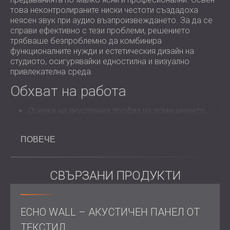
това неконтролираните ниски честоти създадоха
неясен звук при аудио възпроизвеждането. За да се
справи ефективно с тези проблеми, решението
трябваше безпроблемно да комбинира
функционалните нужди и естетическия дизайн на
студиото, осигурявайки едностилна и визуално
привлекателна среда.
Обхват на работа
Оценка на акустичния профил на помещението,
идентифицирайки ключови проблемни области.
Осигуряване на
цялостно решение,
пригодено за
ПОВЕЧЕ
управление на широк честотен спектър.
Инсталиране на
акустичните продукти
с
минимално прекъсване на работата в радиото.
СВЪРЗАНИ ПРОДУКТИ
Решение
За да се справим със средно- и високочестотната
ECHO WALL – АКУСТИЧЕН ПАНЕЛ ОТ
реверберация, инсталирахме
текстилни панели Echo Wall
и перфорирани дървени
ТЕКСТИЛ