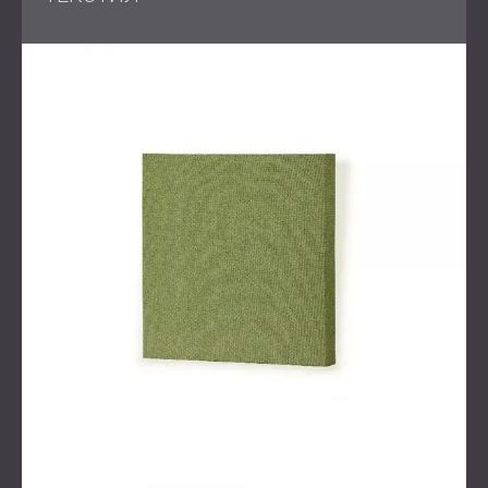
WAVO панели
по стените и тавана. Тези панели бяха
избрани с различни дебелини (3 см, 4 см и 5 см), за да
оптимизират звукопоглъщането в широк честотен
диапазон, като същевременно създават визуално
динамична текстура.
За да се справим с натрупването на ниски честоти,
стратегически поставихме
P Bass Traps
в ъглите на
стаята. Тези продукти значително подобриха яснотата
на баса, осигурявайки балансирано аудио
представяне.
Комбинацията от тези продукти доведе до акустично
превъзходно пространство, което позволи на Radio
NSL да излъчва ясни предавания с професионално
качество.
Акустична обработка за
излъчващи студия
Студиата за излъчване
от най-различен тип изискват
прецизност в аудио качеството, за да поддържат
професионализма и удовлетворението на