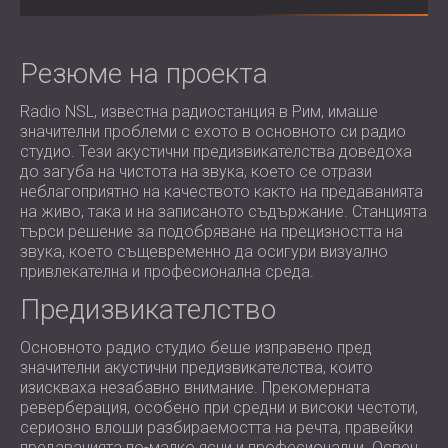
ХОТЕЛИ
POLAND (PL)
ЗВУКОИЗОЛАЦИЯ И АКУСТИКА НА
FINLAND (FI)
ЗАЛИ
РОССИЯ (RU)
Резюме на проекта
ЗВУКОИЗОЛАЦИОННИ И АКУСТИЧНИ
USA (US)
Radio NSL, известна радиостанция в Рим, имаше
SOUTH AFRICA (ZA)
РЕШЕНИЯ ЗА ТЪРГОВСКИ ПОМЕЩЕНИЯ
значителни проблеми с ехото в основното си радио
ЗВУКОИЗОЛАЦИЯ И АКУСТИКА НА
студио. Тези акустични предизвикателства доведоха
УЧЕБНИ ЗАВЕДЕНИЯ
до загуба на чистота на звука, което се отрази
неблагоприятно на качеството както на предаванията
ШУМОИЗОЛАЦИЯ И АКУСТИКА ЗА
на живо, така и на записаното съдържание. Станцията
ЗДРАВНИЯ СЕКТОР
търси решение за подобряване на прецизността на
ЗВУКОИЗОЛАЦИОННИ И АКУСТИЧНИ
звука, което същевременно да осигури визуално
РЕШЕНИЯ ЗА АУДИОЛОГИЧНИЯ
привлекателна и професионална среда.
СЕКТОР
Предизвикателство
ЗВУКОИЗОЛАЦИОННИ И АКУСТИЧНИ
РЕШЕНИЯ ЗА ЦЕНТРОВЕ ЗА ДАННИ
Основното радио студио беше изправено пред
значителни акустични предизвикателства, които
изискваха незабавно внимание. Прекомерната
реверберация, особено при средни и високи честоти,
сериозно влоши разбираемостта на речта, правейки
предаванията по-малко ясни и професионални. Освен