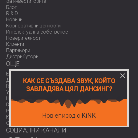
За инвеститорите
Блог
R & D
Новини
Корпоративни ценности
Интелектуална собственост
Поверителност
Клиенти
Партньори
Дистрибутори
OЩЕ
E-Shop
Доставки
КАК СЕ СЪЗДАВА ЗВУК, КОЙТО
Гаранции
ЗАВЛАДЯВА ЦЯЛ ДАНСИНГ?
Условия за ползване
Нормативи
Download area
Работа при нас
Нов епизод с
KiNK
Контакти
COVID-19
СОЦИАЛНИ КАНАЛИ