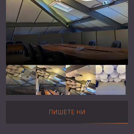
WOOD WOOL АКУСТИЧНИ ПАНЕЛИ
АУДИОЛОГИЧНИ КАБИНИ
БЛОГ
СЕКТОРИ
АКУСТИЧНИ АБСОРБЕРИ, БАС ТРАПОВЕ
R & D
ШУМОИЗОЛАЦИЯ И АКУСТИКА ЗА
И ДИФУЗOРИ.
НОВИНИ
ЖИЛИЩА
АКУСТИЧНИ ПАНЕЛИ И
УСЛУГИ
ВИДЕО
ШУМОИЗОЛАЦИЯ И АКУСТИКА ЗА
ЗВУКОПОГЛЪЩАЩИ ПАНЕЛИ
АКУСТИЧНО ОБСЛЕДВАНЕ
РЕФЕРЕНЦИИ
ИНДУСТРИАЛНИ ПОМЕЩЕНИЯ
КОНСУЛТИРАНЕ
ПРОЕКТИ
ЧЛЕНСТВА
ШУМОИЗОЛАЦИЯ И АКУСТИКА ЗА
АКУСТИЧНА СИМУЛАЦИЯ
OФИСИ
ПРОЕКТИРАНЕ
КОНТАКТИ
ШУМОИЗОЛИРАНЕ И
ИЗМЕРВАНИЯ
ВИБРОИЗОЛИРАНЕ НА МАШИНИ И
АВТОРСКИ НАДЗОР
DOWNLOAD AREA
ОБОРУДВАНЕ
ИЗПЪЛНЕНИЕ
ЗВУКОИЗОЛАЦИЯ И АКУСТИКА ЗА
СТУДИА
БЪЛГАРИЯ (BG)
ЗВУКОИЗОЛАЦИЯ И АКУСТИКА ЗА
GREAT BRITAIN (GB)
ЛАБОРАТОРИИ И ТЕСТОВИ СТАИ
DEUTSCHLAND (DE)
ПИШЕТЕ НИ
ТЪРСЕНЕ
ЗВУКОИЗОЛАЦИЯ И АКУСТИКА ЗА
ÖSTERREICH (AT)
ЗАВЕДЕНИЯ
SRBIJA (RS)
ЗВУКОИЗОЛАЦИЯ И АКУСТИКА ЗА
ROMÂNIA (RO)