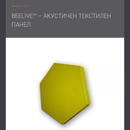
Обхват на работата
BEELIVE™ – АКУСТИЧЕН ТЕКСТИЛЕН
ПАНЕЛ
Преглед на подробните изисквания на клиента и
сроковете
Дизайн на нестандартни висящи панели и
разделители за бюро
Избор на цветове и форми в сътрудничество с
интериорния дизайнер
Производство на акустични панели с голям
формат
Монтаж на място в напълно обзаведен и
завършен офис
Решение
За да отговори на краткия срок и уникалните
изисквания, DECIBEL създаде пълен комплект