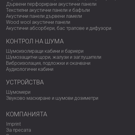
Дървени перфорирани акустични панели
Текстилни акустични панели и бафъли
Акустични панели дървени ламели
Wood wool акустични панели
Акустични абсорбери, бас трапове и дифузoри.
КОНТРОЛ НА ШУМА
Шумоизолиращи кабини и бариери
Шумозащитни щори, жалузи и заглушители
Виброизолация, подложки и окачвачи
Аудиологични кабини
УСТРОЙСТВА
Шумомери
Звуково маскиране и шумови дозиметри
КОМПАНИЯТА
Imprint
За пресата