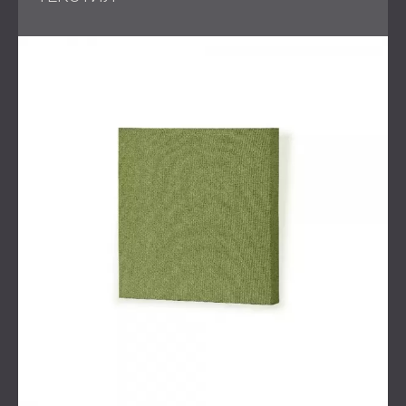
Този проект включваше множество
предизвикателства, които изискваха внимателно
планиране и бързо изпълнение. Първо, клиентът се
нуждаеше от 65 големи настолни разделители,
произведени и монтирани в рамките на
четириседмичен срок. Всеки разделител имаше
нестандартни размери, два пъти по-големи от
типичните панели на DECIBEL, и трябваше да бъде
адаптиран за дългосрочна стабилност въпреки
мащаба си.
Второ, офисът вече беше напълно обзаведен, което
направи монтажа на акустични панели, монтирани на
тавана, по-сложен. Прецизното позициониране над
съществуващите бюра и ограниченият достъп до
тавана изискваха
технически корекции
на място.
Освен това, екипът по проектирането предостави
подробни инструкции за цветовете, формите и
оформлението, което означаваше, че решението
трябваше да отговаря както на визуалните, така и на
акустичните цели, без място за грешки.