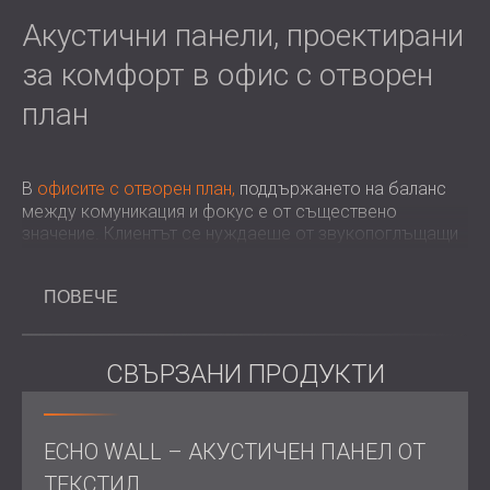
Акустични панели, проектирани
за комфорт в офис с отворен
план
В
офисите с отворен план,
поддържането на баланс
между комуникация и фокус е от съществено
значение. Клиентът се нуждаеше от звукопоглъщащи
материали, които да намалят шума в споделените
работни места, като същевременно се вписват в
ПОВЕЧЕ
луксозен, цветен дизайн. Панелите трябваше да
действат едновременно като функционални и
декоративни елементи, подобрявайки уединението и
допринасяйки за цялостния вид на пространството.
СВЪРЗАНИ ПРОДУКТИ
Предизвикателство
ECHO WALL – АКУСТИЧЕН ПАНЕЛ ОТ
ТЕКСТИЛ