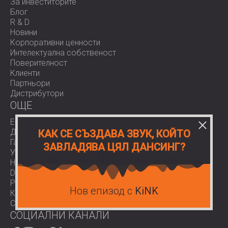
За инвеститорите
Блог
R & D
Новини
Корпоративни ценности
Интелектуална собственост
Поверителност
Клиенти
Партньори
Дистрибутори
OЩЕ
E-Shop
Доставки
КАК СЕ СЪЗДАВА ЗВУК, КОЙТО
Гаранции
ЗАВЛАДЯВА ЦЯЛ ДАНСИНГ?
Условия за ползване
Нормативи
Download area
Работа при нас
Нов епизод с
KiNK
Контакти
COVID-19
СОЦИАЛНИ КАНАЛИ