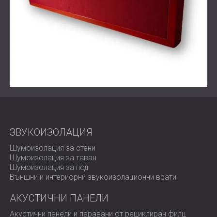
отвореното работно пространство. В същото време
материалите се вписваха идеално в оживения и
модерен стил на офиса.
Интериорният дизайнер и представителите на
компанията бяха много доволни от резултатите.
Офисът вече предлага както визуално вълнуваща
среда, така и функционално акустично решение, което
подпомага фокусираната работа и сътрудничеството.
Готови ли сте за персонализирани акустични
панели, които отговарят на визията на вашия офис?
ЗВУКОИЗОЛАЦИЯ
DECIBEL създава персонализирани решения за
Шумоизолация за стени
акустично третиране, които отговарят на вашите
Шумоизолация за таван
визуални, технически и акустични нужди.
Шумоизолация за под
Свържете се с нашия екип,
за да вдъхнете живот на
Външни и интериорни звукоизолационни врати
следващия си проект.
АКУСТИЧНИ ПАНЕЛИ
Акустични панели и паравани от рециклиран филц