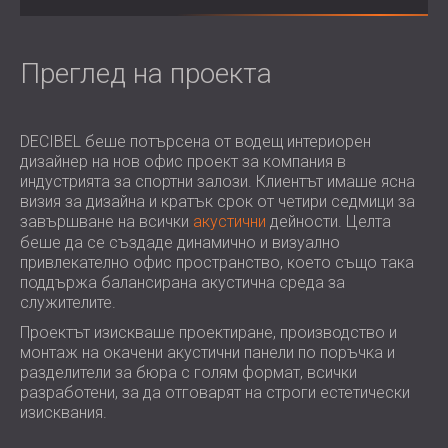
ХОТЕЛИ
POLAND (PL)
ЗВУКОИЗОЛАЦИЯ И АКУСТИКА НА
FINLAND (FI)
ЗАЛИ
РОССИЯ (RU)
Преглед на проекта
ЗВУКОИЗОЛАЦИОННИ И АКУСТИЧНИ
USA (US)
SOUTH AFRICA (ZA)
РЕШЕНИЯ ЗА ТЪРГОВСКИ ПОМЕЩЕНИЯ
DECIBEL беше потърсена от водещ интериорен
ЗВУКОИЗОЛАЦИЯ И АКУСТИКА НА
дизайнер на нов офис проект за компания в
УЧЕБНИ ЗАВЕДЕНИЯ
индустрията за спортни залози. Клиентът имаше ясна
ШУМОИЗОЛАЦИЯ И АКУСТИКА ЗА
визия за дизайна и кратък срок от четири седмици за
ЗДРАВНИЯ СЕКТОР
завършване на всички
акустични
дейности. Целта
беше да се създаде динамично и визуално
ЗВУКОИЗОЛАЦИОННИ И АКУСТИЧНИ
привлекателно офис пространство, което също така
РЕШЕНИЯ ЗА АУДИОЛОГИЧНИЯ
поддържа балансирана акустична среда за
СЕКТОР
служителите.
ЗВУКОИЗОЛАЦИОННИ И АКУСТИЧНИ
Проектът изискваше проектиране, производство и
РЕШЕНИЯ ЗА ЦЕНТРОВЕ ЗА ДАННИ
монтаж на окачени акустични панели по поръчка и
разделители за бюра с голям формат, всички
разработени, за да отговарят на строги естетически
изисквания.