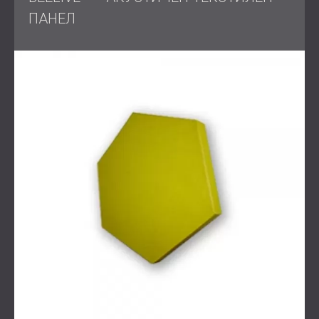
ПАНЕЛ
Приемните помещения често имат твърди
повърхности, които отразяват звука и увеличават
шума. За помещения с висок пешеходен трафик и
чести разговори, използването на акустични панели и
таванни прегради помага за намаляване на ехото,
подобряване на яснотата на речта и създаване на
спокойна и приветлива атмосфера.
Текстилните материали са меки и ефективни за
поглъщане на звук, особено в натоварена среда,
където комфортът и комуникацията са от значение.
Предизвикателство
Основното предизвикателство беше да се осигури
бързо и ефективно решение за рецепция с висок
трафик. Системата трябваше да бъде функционална,
да подобрява акустичния комфорт и да съответства