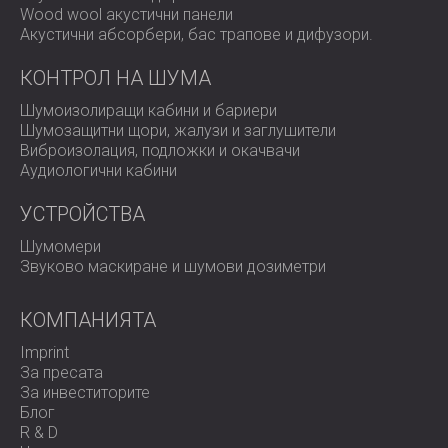
Wood wool акустични панели
Монтажът на акустичните панели и прегради беше
Акустични абсорбери, бас трапове и дифузoри.
завършен за по-малко от три седмици. Избраните
продукти бяха инсталирани на ключови места, за да
КОНТРОЛ НА ШУМА
абсорбират ефективно звука и да намалят ехото.
Резултатът беше по-тихо и приятно пространство за
Шумоизолиращи кабини и бариери
рецепция, което улесни комуникацията на персонала и
Шумозащитни щори, жалузи и заглушители
подобри преживяването на посетителите.
Виброизолация, подложки и окачвачи
Клиентът беше много доволен от подобрената
Аудиологични кабини
акустична среда, както и от бързината и
професионализма на монтажа.
УСТРОЙСТВА
Шумомери
Звуково маскиране и шумови дозиметри
Готови ли сте да подобрите звука в приемната си?
КОМПАНИЯТА
Свържете се с DECIBEL
за персонализиран план за
акустично третиране на вашия офис, клиника или
Imprint
търговско пространство.
За пресата
За инвеститорите
Блог
R & D