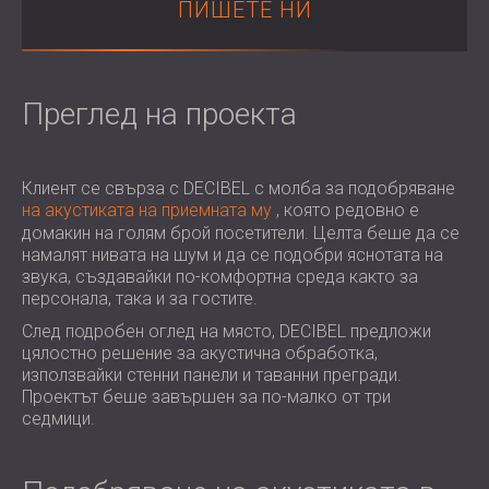
ПИШЕТЕ НИ
ХОТЕЛИ
POLAND (PL)
ЗВУКОИЗОЛАЦИЯ И АКУСТИКА НА
FINLAND (FI)
ЗАЛИ
РОССИЯ (RU)
ЗВУКОИЗОЛАЦИОННИ И АКУСТИЧНИ
USA (US)
Преглед на проекта
SOUTH AFRICA (ZA)
РЕШЕНИЯ ЗА ТЪРГОВСКИ ПОМЕЩЕНИЯ
ЗВУКОИЗОЛАЦИЯ И АКУСТИКА НА
УЧЕБНИ ЗАВЕДЕНИЯ
Клиент се свърза с DECIBEL с молба за подобряване
на акустиката на приемната му
ШУМОИЗОЛАЦИЯ И АКУСТИКА ЗА
, която редовно е
домакин на голям брой посетители. Целта беше да се
ЗДРАВНИЯ СЕКТОР
намалят нивата на шум и да се подобри яснотата на
ЗВУКОИЗОЛАЦИОННИ И АКУСТИЧНИ
звука, създавайки по-комфортна среда както за
РЕШЕНИЯ ЗА АУДИОЛОГИЧНИЯ
персонала, така и за гостите.
СЕКТОР
След подробен оглед на място, DECIBEL предложи
ЗВУКОИЗОЛАЦИОННИ И АКУСТИЧНИ
цялостно решение за акустична обработка,
използвайки стенни панели и таванни прегради.
РЕШЕНИЯ ЗА ЦЕНТРОВЕ ЗА ДАННИ
Проектът беше завършен за по-малко от три
седмици.