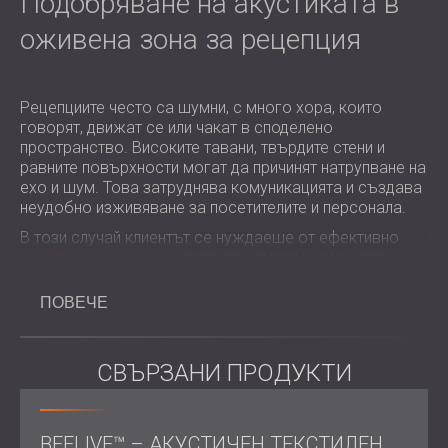
Подобряване на акустиката в
оживена зона за рецепция
Рецепциите често са шумни, с много хора, които
говорят, движат се или чакат в споделено
пространство. Високите тавани, твърдите стени и
равните повърхности могат да причинят натрупване на
ехо и шум. Това затруднява комуникацията и създава
неудобно изживяване за посетителите и персонала.
В този случай клиентът се нуждаеше от ефективно
акустично решение
, което да намали шума, като
същевременно се впише в интериорния дизайн на
пространството.
ПОВЕЧЕ
Ключови съображения за
СВЪРЗАНИ ПРОДУКТИ
акустичната обработка в
приемните помещения
BEELIVE™ – АКУСТИЧЕН ТЕКСТИЛЕН