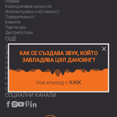
Новини
Корпоративни ценности
Интелектуална собственост
Поверителност
Клиенти
Партньори
Дистрибутори
OЩЕ
E-Shop
Доставки
КАК СЕ СЪЗДАВА ЗВУК, КОЙТО
Гаранции
ЗАВЛАДЯВА ЦЯЛ ДАНСИНГ?
Условия за ползване
Нормативи
Download area
Работа при нас
Нов епизод с
KiNK
Контакти
COVID-19
СОЦИАЛНИ КАНАЛИ