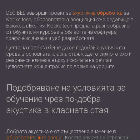
ХОТЕЛИ
POLAND (PL)
ЗВУКОИЗОЛАЦИЯ И АКУСТИКА НА
FINLAND (FI)
DECIBEL завърши проект за
акустична обработка
за
Koekeltech, образователна асоциация със седалище в
ЗАЛИ
РОССИЯ (RU)
Брюксел, Белгия. Koekeltech предлага разнообразие
ЗВУКОИЗОЛАЦИОННИ И АКУСТИЧНИ
USA (US)
от обучителни курсове в областта на софтуера,
SOUTH AFRICA (ZA)
РЕШЕНИЯ ЗА ТЪРГОВСКИ ПОМЕЩЕНИЯ
графичния дизайн и уеб разработката.
ЗВУКОИЗОЛАЦИЯ И АКУСТИКА НА
Целта на проекта беше да се подобри акустичната
УЧЕБНИ ЗАВЕДЕНИЯ
среда в основната класна стая, където силното ехо и
резонанси влияеха върху яснотата на речта и
ШУМОИЗОЛАЦИЯ И АКУСТИКА ЗА
цялостната концентрация по време на уроците.
ЗДРАВНИЯ СЕКТОР
ЗВУКОИЗОЛАЦИОННИ И АКУСТИЧНИ
РЕШЕНИЯ ЗА АУДИОЛОГИЧНИЯ
Подобряване на условията за
СЕКТОР
обучение чрез по-добра
ЗВУКОИЗОЛАЦИОННИ И АКУСТИЧНИ
акустика в класната стая
РЕШЕНИЯ ЗА ЦЕНТРОВЕ ЗА ДАННИ
Добрата акустика е от съществено значение в
образователните среди
. Когато звукът се отразява