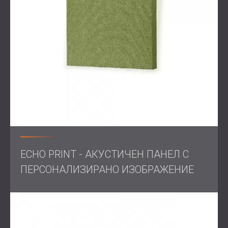
класната стая.
Обхват на работата
Оценка на място
на акустичните свойства на
класната стая
Проектиране на персонализирано решение за
акустична обработка
Производство на акустични панели с текстилно
покритие, съобразени с пространството
Монтаж с отместване от 50 мм от стената за
подобряване на звукопоглъщането
ECHO PRINT - АКУСТИЧЕН ПАНЕЛ С
ПЕРСОНАЛИЗИРАНО ИЗОБРАЖЕНИЕ
Решение
DECIBEL, в партньорство с местния си дистрибутор в
Белгия, достави и монтира дванадесет акустични