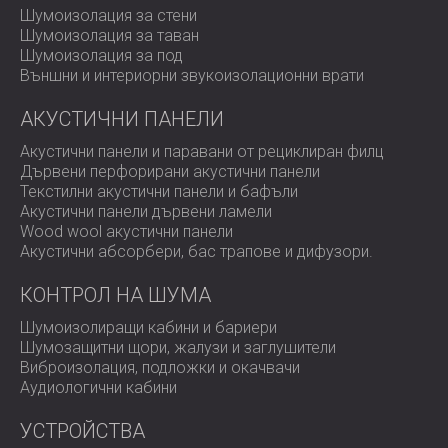
Клиентът потвърди, че новата обстановка отговаря
Шумоизолация за стени
на всички очаквания. Класната стая вече е готова да
Шумоизолация за таван
посрещне нови ученици в среда, която подпомага
Шумоизолация за под
ясна комуникация и продуктивно учене.
Външни и интериорни звукоизолационни врати
АКУСТИЧНИ ПАНЕЛИ
Готови ли сте да подобрите акустиката в класната
Акустични панели и паравани от рециклиран филц
си стая или учебно пространство?
Дървени перфорирани акустични панели
Текстилни акустични панели и бафъли
Акустични панели дървени ламели
DECIBEL проектира и инсталира персонализирани
Wood wool акустични панели
акустични решения за училища, учебни центрове и
Акустични абсорбери, бас трапове и дифузoри.
университети.
Свържете се с нашия екип
, за да
създадете правилната звукова среда за обучение.
КОНТРОЛ НА ШУМА
Шумоизолиращи кабини и бариери
Шумозащитни щори, жалузи и заглушители
Виброизолация, подложки и окачвачи
Аудиологични кабини
УСТРОЙСТВА