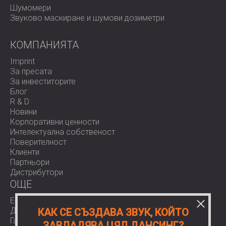
Шумомери
Звуково маскиране и шумови дозиметри
КОМПАНИЯТА
Imprint
За пресата
За инвеститорите
Блог
R & D
Новини
Корпоративни ценности
Интелектуална собственост
Поверителност
Клиенти
Партньори
Дистрибутори
OЩЕ
E-Shop
Доставки
КАК СЕ СЪЗДАВА ЗВУК, КОЙТО
Гаранции
ЗАВЛАДЯВА ЦЯЛ ДАНСИНГ?