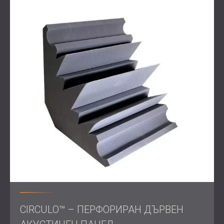
В натоварени заведения за хранене и забавление,
акустичният дискомфорт може да доведе до по-
кратък престой, слаби отзиви и по-малко завръщащи
се клиенти.
Правилното акустично третиране не само повишава
удовлетвореността на гостите, но увеличава престоя
и генерирането на приходи. Този проект е ясен пример
за това как акустичните подобрения могат да
подпомогнат бизнес резултатите.
Свържете се с DECIBEL
, за да създадете звукова
среда, която поддържа както дизайна, така и
функционалността на вашето заведение.
CIRCULO™ – ПЕРФОРИРАН ДЪРВЕН