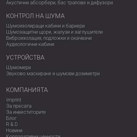
Акустични абсорбери, бас трапове и дифузoри.
КОНТРОЛ НА ШУМА
Шумоизолиращи кабини и бариери
Шумозащитни щори, жалузи и заглушители
Виброизолация, подложки и окачвачи
Аудиологични кабини
УСТРОЙСТВА
Шумомери
Звуково маскиране и шумови дозиметри
КОМПАНИЯТА
Imprint
За пресата
За инвеститорите
Блог
R & D
Новини
Корпоративни ценности