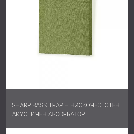
DECIBEL проектира решение, което комбинира
вертикална и хоризонтална звукоабсорбция. Висящите
бафъли с текстилен завършек бяха инсталирани с цел
намаляване на реверберацията.
Панелите CIRCULO бяха поставени по стените, за да
ограничат ехото, а в горните ъгли на пространството
бяха добавени бас трапове за поглъщане на ниските
честоти.
Резултат
Интервенцията доведе до значително намаляване на
SHARP BASS TRAP – НИСКОЧЕСТОТЕН
общите нива на шум и подобри разбираемостта на
речта в целия бар, без това да наруши неговата
АКУСТИЧЕН АБСОРБАТОР
естетика. Пространството вече позволява както
оживени събирания, така и комфортен разговор –
подобрявайки значително клиентското преживяване.