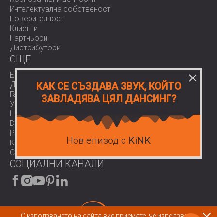
Интелектуална собственост
Поверителност
Клиенти
Партньори
Дистрибутори
OЩЕ
E-Shop
Доставки
КАК СЕ СЪЗДАВА ЗВУК, КОЙТО
Гаранции
ЗАВЛАДЯВА ЦЯЛ ДАНСИНГ?
Условия за ползване
Нормативи
Download area
Работа при нас
Нов епизод с
KiNK
Контакти
COVID-19
СОЦИАЛНИ КАНАЛИ
С използването на сайта вие приемате, че използваме