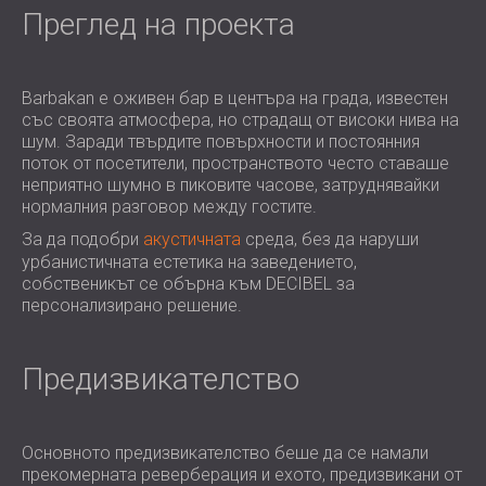
ХОТЕЛИ
Преглед на проекта
POLAND (PL)
ЗВУКОИЗОЛАЦИЯ И АКУСТИКА НА
FINLAND (FI)
ЗАЛИ
РОССИЯ (RU)
Barbakan е оживен бар в центъра на града, известен
ЗВУКОИЗОЛАЦИОННИ И АКУСТИЧНИ
USA (US)
със своята атмосфера, но страдащ от високи нива на
SOUTH AFRICA (ZA)
РЕШЕНИЯ ЗА ТЪРГОВСКИ ПОМЕЩЕНИЯ
шум. Заради твърдите повърхности и постоянния
ЗВУКОИЗОЛАЦИЯ И АКУСТИКА НА
поток от посетители, пространството често ставаше
УЧЕБНИ ЗАВЕДЕНИЯ
неприятно шумно в пиковите часове, затруднявайки
нормалния разговор между гостите.
ШУМОИЗОЛАЦИЯ И АКУСТИКА ЗА
ЗДРАВНИЯ СЕКТОР
За да подобри
акустичната
среда, без да наруши
урбанистичната естетика на заведението,
ЗВУКОИЗОЛАЦИОННИ И АКУСТИЧНИ
собственикът се обърна към DECIBEL за
РЕШЕНИЯ ЗА АУДИОЛОГИЧНИЯ
персонализирано решение.
СЕКТОР
ЗВУКОИЗОЛАЦИОННИ И АКУСТИЧНИ
Предизвикателство
РЕШЕНИЯ ЗА ЦЕНТРОВЕ ЗА ДАННИ
Основното предизвикателство беше да се намали
прекомерната реверберация и ехото, предизвикани от