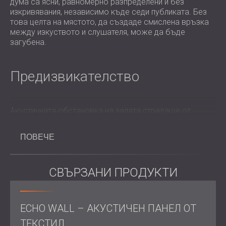
дума са ясни, равномерно разпределени и без
изкривявания, независимо къде седи публиката. Без
това целта на мястото, да създаде смислена връзка
между изкуството и слушателя, може да бъде
загубена.
Предизвикателство
Акустичната обстановка на залата страдаше от
неравномерно разпределение на звука, висока
реверберация, трептящи ехота и недостатъчен брой
ПОВЕЧЕ
подходящи места за слушане. Тези трудности
затрудняваха правилната комуникация на
изпълнителите, което водеше до непоследователно
СВЪРЗАНИ ПРОДУКТИ
изживяване за публиката.
Крайната цел беше да се решат тези акустични
проблеми по практичен и достъпен начин, като
същевременно се запази семплият, интимен стил на
ECHO WALL – АКУСТИЧЕН ПАНЕЛ ОТ
пространството. На DECIBEL беше възложена
ТЕКСТИЛ