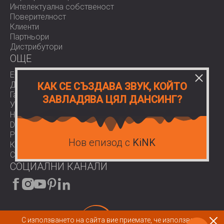
Интелектуална собственост
Поверителност
Клиенти
Партньори
Дистрибутори
OЩЕ
E-Shop
Доставки
КАК СЕ СЪЗДАВА ЗВУК, КОЙТО
Гаранции
ЗАВЛАДЯВА ЦЯЛ ДАНСИНГ?
Условия за ползване
Нормативи
Download area
Работа при нас
Нов епизод с
KiNK
Контакти
COVID-19
СОЦИАЛНИ КАНАЛИ
С използването на сайта вие приемате, че използваме