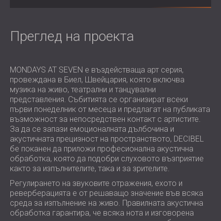
ХОТЕЛИ
POLAND (PL)
ЗВУКОИЗОЛАЦИЯ И АКУСТИКА НА
FINLAND (FI)
ЗАЛИ
РОССИЯ (RU)
Преглед на проекта
ЗВУКОИЗОЛАЦИОННИ И АКУСТИЧНИ
USA (US)
SOUTH AFRICA (ZA)
РЕШЕНИЯ ЗА ТЪРГОВСКИ ПОМЕЩЕНИЯ
MONDAYS AT SEVEN е въздействаща арт серия,
ЗВУКОИЗОЛАЦИЯ И АКУСТИКА НА
провеждана в Биел, Швейцария, която включва
УЧЕБНИ ЗАВЕДЕНИЯ
музика на живо, театрални и танцувални
ШУМОИЗОЛАЦИЯ И АКУСТИКА ЗА
представления. Събитията се организират всеки
ЗДРАВНИЯ СЕКТОР
първи понеделник от месеца и предлагат на публиката
възможност за непосредствен контакт с артистите.
ЗВУКОИЗОЛАЦИОННИ И АКУСТИЧНИ
За да се запази емоционалната дълбочина и
РЕШЕНИЯ ЗА АУДИОЛОГИЧНИЯ
акустичната прецизност на пространството, DECIBEL
СЕКТОР
бе поканен да приложи професионална акустична
ЗВУКОИЗОЛАЦИОННИ И АКУСТИЧНИ
обработка, която да подобри слуховото възприятие
както за изпълнителите, така и за зрителите.
РЕШЕНИЯ ЗА ЦЕНТРОВЕ ЗА ДАННИ
Регулирането на звуковите отражения, ехото и
реверберацията е от решаващо значение във всяка
среда за изпълнение на живо. Правилната акустична
обработка гарантира, че всяка нота и изговорена