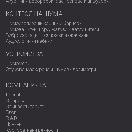
Акустични абсорбери, бас трапове и дифузoри.
Разгледайте пълната ни гама от
акустични панели
и
звукови дифузери и резервирайте консултация с екипа
КОНТРОЛ НА ШУМА
на DECIBEL. Независимо дали проектирате място за
представления или настройвате студиото си, вашият
Шумоизолиращи кабини и бариери
перфектен звук започва оттук.
Шумозащитни щори, жалузи и заглушители
Виброизолация, подложки и окачвачи
Аудиологични кабини
УСТРОЙСТВА
Шумомери
Звуково маскиране и шумови дозиметри
КОМПАНИЯТА
Imprint
За пресата
За инвеститорите
Блог
R & D
Новини
Корпоративни ценности