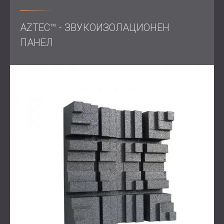
DECIBEL инсталира селекция от
акустични дифузори
,
AZTEC™ - ЗВУКОИЗОЛАЦИОНЕН
насочени към високочестотните отражения и
ПАНЕЛ
елиминиране на ехото от трептене. Тези дифузионни
панели бяха поставени върху ключови повърхности
на стените и тавана, за да разпръснат звуковата
енергия равномерно в цялото пространство.
Триизмерната геометрия на дифузорите осигури
хоризонтално и вертикално разсейване , което
спомогна за премахване на отраженията и
изглаждане на цялостната акустика на помещението.
Промяната увеличи броя на висококачествените
места за слушане в театъра, като гарантира, че
публиката, независимо къде е седнала, може да се
наслади на балансирано, завладяващо звуково
изживяване . Акустичната обработка допълнително
подобри обратната връзка с изпълнителите,
помагайки на музикантите и ораторите да се чуват по-
добре и да се представят с по-голяма увереност.