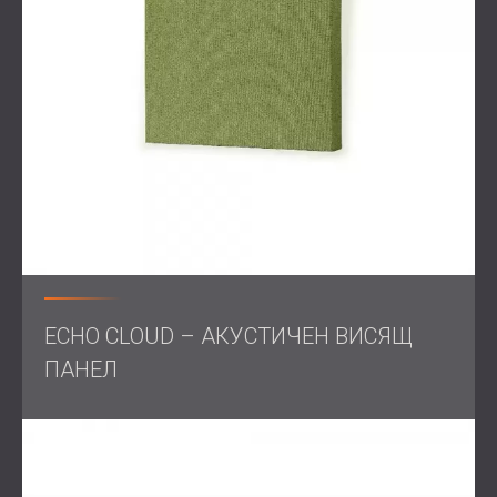
изглеждат дискретни и професионално.
Обхват на работата
Акустични панели са монтирани на стените и
тавана
Текстилно покритие в бежово, което да
подхожда на стаята
Фокус върху намаляване на реверберацията и
ехото
ECHO CLOUD – АКУСТИЧЕН ВИСЯЩ
Решение
ПАНЕЛ
DECIBEL инсталира високоефективни акустични панели
с текстилно покритие на тавана и избрани зони на
стените. Бежовият цвят беше избран, за да се
интегрира безпроблемно в дизайна на помещението.