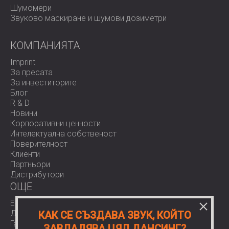
Шумомери
Звуково маскиране и шумови дозиметри
КОМПАНИЯТА
Imprint
За пресата
За инвеститорите
Блог
R & D
Новини
Корпоративни ценности
Интелектуална собственост
Поверителност
Клиенти
Партньори
Дистрибутори
OЩЕ
E-Shop
Доставки
КАК СЕ СЪЗДАВА ЗВУК, КОЙТО
Гаранции
ЗАВЛАДЯВА ЦЯЛ ДАНСИНГ?