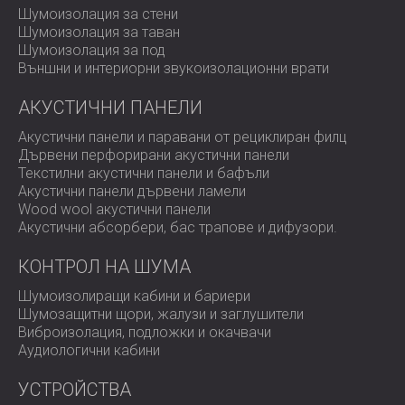
се свържете с DECIBEL,
за да получите съвет относно
Шумоизолация за стени
вашето пространство.
Шумоизолация за таван
Шумоизолация за под
Външни и интериорни звукоизолационни врати
АКУСТИЧНИ ПАНЕЛИ
Акустични панели и паравани от рециклиран филц
Дървени перфорирани акустични панели
Текстилни акустични панели и бафъли
Акустични панели дървени ламели
Wood wool акустични панели
Акустични абсорбери, бас трапове и дифузoри.
КОНТРОЛ НА ШУМА
Шумоизолиращи кабини и бариери
Шумозащитни щори, жалузи и заглушители
Виброизолация, подложки и окачвачи
Аудиологични кабини
УСТРОЙСТВА