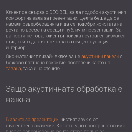
ХОТЕЛИ
POLAND (PL)
ЗВУКОИЗОЛАЦИЯ И АКУСТИКА НА
FINLAND (FI)
Клиент се свърза с DECIBEL, за да подобри акустичния
комфорт на зала за презентации. Целта беше да се
ЗАЛИ
РОССИЯ (RU)
намали реверберацията и да се подобри яснотата на
ЗВУКОИЗОЛАЦИОННИ И АКУСТИЧНИ
USA (US)
речта по време на срещи и публични презентации. За
SOUTH AFRICA (ZA)
РЕШЕНИЯ ЗА ТЪРГОВСКИ ПОМЕЩЕНИЯ
да постигне това, клиентът поиска неутрален визуален
стил, който да съответства на съществуващия
ЗВУКОИЗОЛАЦИЯ И АКУСТИКА НА
интериор.
УЧЕБНИ ЗАВЕДЕНИЯ
Окончателният дизайн включваше
акустични панели
с
ШУМОИЗОЛАЦИЯ И АКУСТИКА ЗА
бежово платнено покритие, поставени както на
ЗДРАВНИЯ СЕКТОР
тавана
, така и на стените.
ЗВУКОИЗОЛАЦИОННИ И АКУСТИЧНИ
РЕШЕНИЯ ЗА АУДИОЛОГИЧНИЯ
Защо акустичната обработка е
СЕКТОР
ЗВУКОИЗОЛАЦИОННИ И АКУСТИЧНИ
важна
РЕШЕНИЯ ЗА ЦЕНТРОВЕ ЗА ДАННИ
В залите за презентации
, чистият звук е от
съществено значение. Когато едно пространство има
висока реверберация, речта става трудна за