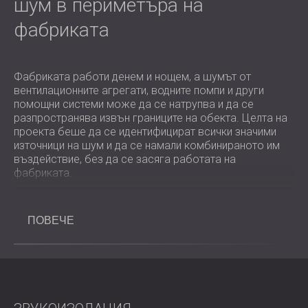
шум в периметъра на
фабриката
Фабриката работи денем и нощем, а шумът от
вентилационните агрегати, водните помпи и други
помощни системи може да се натрупва и да се
разпространява извън границите на обекта. Целта на
проекта беше да се идентифицират всички значими
източници на шум и да се намали комбинираното им
въздействие, без да се засяга работата на
фабриката.
Предизвикателство
ПОВЕЧЕ
Основното предизвикателство беше да се
локализират и разделят множество едновременно
действащи източници на шум в целия обект. Всяка
система допринасяше по различен начин за общото