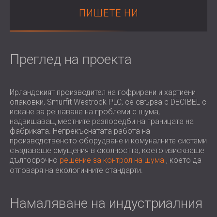
ХОТЕЛИ
POLAND (PL)
ПИШЕТЕ НИ
ЗВУКОИЗОЛАЦИЯ И АКУСТИКА НА
FINLAND (FI)
ЗАЛИ
РОССИЯ (RU)
ЗВУКОИЗОЛАЦИОННИ И АКУСТИЧНИ
USA (US)
Преглед на проекта
SOUTH AFRICA (ZA)
РЕШЕНИЯ ЗА ТЪРГОВСКИ ПОМЕЩЕНИЯ
ЗВУКОИЗОЛАЦИЯ И АКУСТИКА НА
УЧЕБНИ ЗАВЕДЕНИЯ
Ирландският производител на гофрирани и хартиени
ШУМОИЗОЛАЦИЯ И АКУСТИКА ЗА
опаковки, Smurfit Westrock PLC, се свърза с DECIBEL с
ЗДРАВНИЯ СЕКТОР
искане за решаване на проблеми с шума,
ЗВУКОИЗОЛАЦИОННИ И АКУСТИЧНИ
надвишаващ местните разпоредби на границата на
РЕШЕНИЯ ЗА АУДИОЛОГИЧНИЯ
фабриката. Непрекъснатата работа на
производственото оборудване и комуналните системи
СЕКТОР
създаваше смущения в околността, което изискваше
ЗВУКОИЗОЛАЦИОННИ И АКУСТИЧНИ
дългосрочно
решение за контрол на шума
, което да
РЕШЕНИЯ ЗА ЦЕНТРОВЕ ЗА ДАННИ
отговаря на екологичните стандарти.
Намаляване на индустриалния