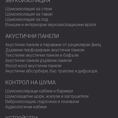
ЗВУКОИЗОЛАЦИЯ
ниво на звука, което налагаше извършването на
Шумоизолация за стени
подробни измервания на място, за да се определят
Шумоизолация за таван
точно доминиращите честоти и критичните точки на
Шумоизолация за под
емисии. Решението трябваше също така да осигури
Външни и интериорни звукоизолационни врати
устойчивост на влага и да отговаря на изискванията
за поддръжка на завода.
АКУСТИЧНИ ПАНЕЛИ
Акустични панели и паравани от рециклиран филц
Обхват на работата
Дървени перфорирани акустични панели
Текстилни акустични панели и бафъли
Акустични панели дървени ламели
Wood wool акустични панели
Пълна инспекция на обекта
и акустични
Акустични абсорбери, бас трапове и дифузoри.
измервания за картографиране на всички
основни източници на шум
КОНТРОЛ НА ШУМА
Акустична оценка на вентилационни агрегати,
помпено помещение и спомагателни системи
Шумоизолиращи кабини и бариери
Проектиране и монтаж на шумозаглушители на
Шумозащитни щори, жалузи и заглушители
три ключови точки от вентилационната система
Виброизолация, подложки и окачвачи
Монтаж на влагоустойчиви звукопоглъщащи
Аудиологични кабини
материали в помещението на водната помпа
Подмяна на съществуващата врата с подвижна