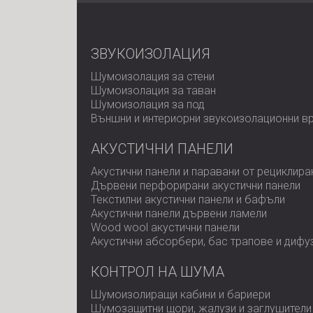
ЗВУКОИЗОЛАЦИЯ
Шумоизолация за стени
Шумоизолация за таван
Шумоизолация за под
Външни и интериорни звукоизолационни в
АКУСТИЧНИ ПАНЕЛИ
Акустични панели и паравани от рециклира
Дървени перфорирани акустични панели
Текстилни акустични панели и бафъли
Акустични панели дървени ламели
Wood wool акустични панели
Акустични абсорбери, бас трапове и дифу
КОНТРОЛ НА ШУМА
Шумоизолиращи кабини и бариери
Шумозащитни щори, жалузи и заглушители