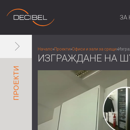
ЗА 
Начало
»
Проекти
»
Офиси и зали за срещи
»
Изгра
ИЗГРАЖДАНЕ НА Ш
ПРОЕКТИ