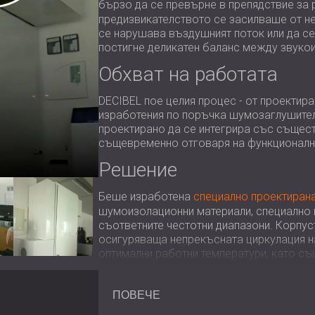
бързо да се превърне в препядствие за
предизвикателството се засилваше от н
се нарушава въздушният поток или да се
постигне деликатен баланс между звукои
Обхват на работата
DECIBEL пое целия процес - от проектир
изработения по поръчка шумозаглушител
проектирано да се интегрира със същес
същевременно отговаря на функционалн
Решение
Беше изработена
специално проектиран
шумоизолационни материали, специално 
съответните честотни диапазони. Корпу
осигуряваща непрекъсната циркулация н
оптимални работни температури, като с
излъчваше в околното работно простран
Резултат
ПОВЕЧЕ