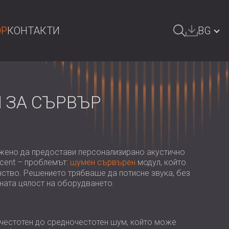
OP
КОНТАКТИ
BG
СЕНЕ
GREAT BRITAIN | GB
DEUTSCHLAND | DE
 ЗА СЪРВЪР
ÖSTERREICH | AT
SRBIJA | RS
ROMÂNIA | RO
ожено да предостави персонализирано акустично
ucent – проблемът:
шумен сървърен
модул, който
POLAND | PL
тво. Решението трябваше да потисне звука, без
ната цялост на оборудването.
FINLAND | FI
РОССИЯ | RU
честотен до средночестотен шум, който може