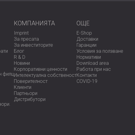
КОМПАНИЯТА
OЩЕ
Imprint
E-Shop
За пресата
Доставки
За инвеститорите
Гаранции
рати
Блог
Условия за ползване
R & D
Нормативи
Новини
Download area
Корпоративни ценности
Работа при нас
н филц
Интелектуална собственост
Контакти
Поверителност
COVID-19
Клиенти
Партньори
Дистрибутори
зoри.