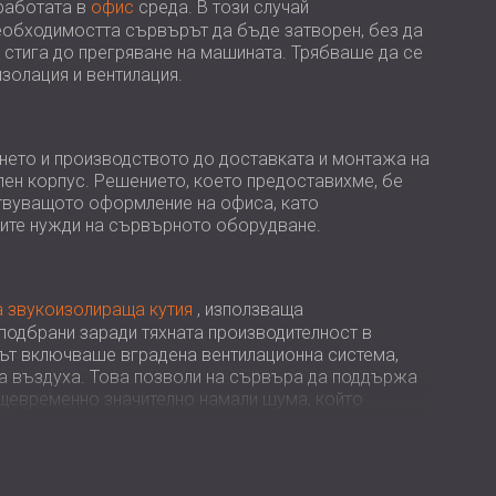
USA | US
 работата в
офис
среда. В този случай
еобходимостта сървърът да бъде затворен, без да
SOUTH AFRICA | ZA
 стига до прегряване на машината. Трябваше да се
золация и вентилация.
ането и производството до доставката и монтажа на
ен корпус. Решението, което предоставихме, бе
твуващото оформление на офиса, като
ите нужди на сървърното оборудване.
а
звукоизолираща кутия
, използваща
подбрани заради тяхната производителност в
сът включваше вградена вентилационна система,
а въздуха. Това позволи на сървъра да поддържа
ъщевременно значително намали шума, който
ство.