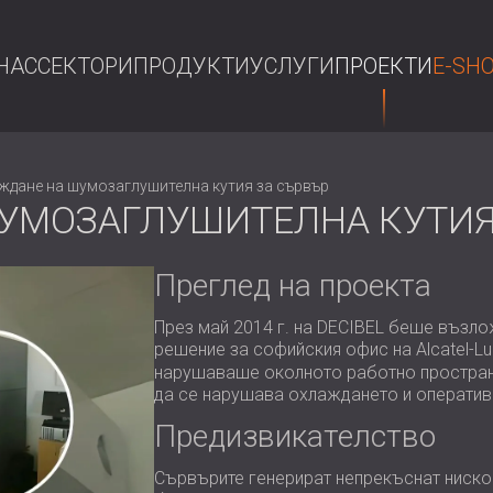
НАС
СЕКТОРИ
ПРОДУКТИ
УСЛУГИ
ПРОЕКТИ
E-SH
ТЪР
ждане на шумозаглушителна кутия за сървър
УМОЗАГЛУШИТЕЛНА КУТИЯ
Преглед на проекта
През май 2014 г. на DECIBEL беше възл
решение за софийския офис на Alcatel-L
нарушаваше околното работно пространс
да се нарушава охлаждането и оператив
Предизвикателство
Сървърите генерират непрекъснат ниско