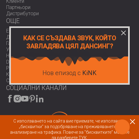
Клиенти
Партньори
Дистрибутори
OЩЕ
E-Shop
Доставки
КАК СЕ СЪЗДАВА ЗВУК, КОЙТО
Гаранции
ЗАВЛАДЯВА ЦЯЛ ДАНСИНГ?
Условия за ползване
Нормативи
Download area
Работа при нас
Нов епизод с
KiNK
Контакти
COVID-19
СОЦИАЛНИ КАНАЛИ
С използването на сайта вие приемате, че използваме
„бисквитки" за подобряване на преживяването и
© 2026 All rights reserved.
анализиране на трафика.
Повече за "бисквитките" можете
да разберете ТУК.