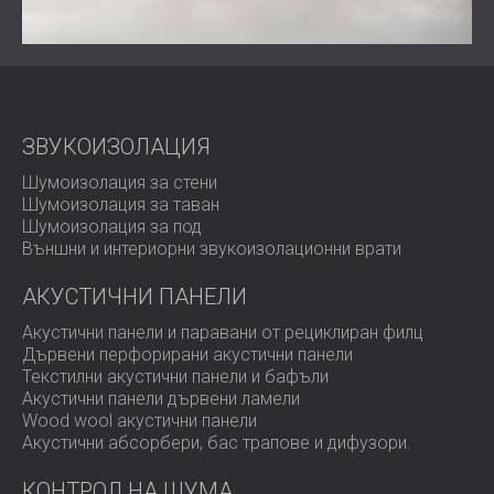
ЗВУКОИЗОЛАЦИЯ
Шумоизолация за стени
Шумоизолация за таван
Шумоизолация за под
Външни и интериорни звукоизолационни врати
АКУСТИЧНИ ПАНЕЛИ
Акустични панели и паравани от рециклиран филц
Дървени перфорирани акустични панели
Текстилни акустични панели и бафъли
Акустични панели дървени ламели
Wood wool акустични панели
Акустични абсорбери, бас трапове и дифузoри.
КОНТРОЛ НА ШУМА