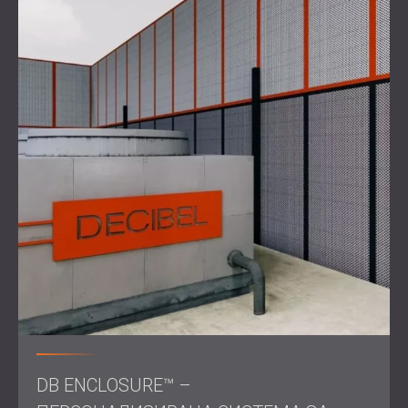
подобряването на акустичната среда в завода им.
Ако искате да осигурите здравословна и продуктивна
работна среда за вашите служители, е важно да
обмислите решения за звукоизолация. Свържете се с
DECIBEL още днес за персонализиран подход, който
отговаря на вашите специфични нужди и
предизвикателства.
Свържете се с нас
за професионална звукоизолация!
DB ENCLOSURE™ –