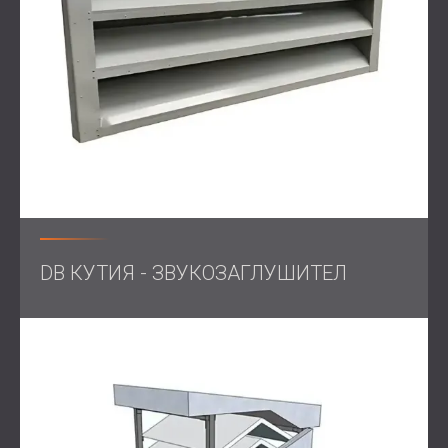
въздушен поток и лесен достъп
Осигуряване на съответствие със стандартите за
намаляване на шума в работната среда
Решение
Първата стъпка беше инженерът-акустик на DECIBEL
да измери нивата на звука и честотите на тестовия
стенд. Резултатите показаха, че нивата на звука
достигат Leq=83.5 dB, с пикова честота от 80 Hz,
DB КУТИЯ - ЗВУКОЗАГЛУШИТЕЛ
което значително надвишава препоръчителните норми
за комфортна работна среда.
За да отговори на изискванията на FESTO за
преносимост и достъпност, DECIBEL проектира
звукоизолираща кутия с подвижни и отварящи се
панели. Това позволи на машината да остане
функционална, като същевременно значително намали
нивата на шум.