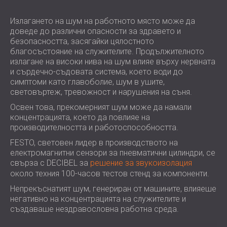
ХОТЕЛИ
POLAND (PL)
ЗВУКОИЗОЛАЦИЯ И АКУСТИКА НА
FINLAND (FI)
Излагането на шум на работното място може да
доведе до различни опасности за здравето и
ЗАЛИ
РОССИЯ (RU)
безопасността, засягайки цялостното
ЗВУКОИЗОЛАЦИОННИ И АКУСТИЧНИ
USA (US)
благосъстояние на служителите. Продължителното
SOUTH AFRICA (ZA)
РЕШЕНИЯ ЗА ТЪРГОВСКИ ПОМЕЩЕНИЯ
излагане на високи нива на шум влияе върху нервната
и сърдечно-съдовата система, което води до
ЗВУКОИЗОЛАЦИЯ И АКУСТИКА НА
симптоми като главоболие, шум в ушите,
УЧЕБНИ ЗАВЕДЕНИЯ
световъртеж, тревожност и нарушения на съня.
ШУМОИЗОЛАЦИЯ И АКУСТИКА ЗА
Освен това, прекомерният шум може да намали
ЗДРАВНИЯ СЕКТОР
концентрацията, което да повлияе на
ЗВУКОИЗОЛАЦИОННИ И АКУСТИЧНИ
производителността и работоспособността.
РЕШЕНИЯ ЗА АУДИОЛОГИЧНИЯ
FESTO, световен лидер в производството на
СЕКТОР
електромагнитни сензори за пневматични цилиндри, се
ЗВУКОИЗОЛАЦИОННИ И АКУСТИЧНИ
свърза с DECIBEL за
решение за звукоизолация
около техния 100-часов тестов стенд за компоненти.
РЕШЕНИЯ ЗА ЦЕНТРОВЕ ЗА ДАННИ
Непрекъснатият шум, генериран от машините, влияеше
негативно на концентрацията на служителите и
създаваше нездравословна работна среда.