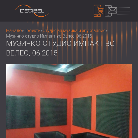
ПРОДУКТИ
Начало
»
Проекти
»
Студия за музика и звукозапис
»
Музичко студио Импакт во Велес, 06.2015
МУЗИЧКО СТУДИО ИМПАКТ ВО
ВЕЛЕС, 06.2015
ЗВУКОИЗОЛАЦИЯ
ШУМОИЗОЛАЦИЯ ЗА СТЕНИ
ШУМОИЗОЛАЦИЯ ЗА ТАВАН
АКУСТИЧНИ ПАНЕЛИ
ШУМОИЗОЛАЦИЯ ЗА ПОД
АКУСТИЧНИ ПАНЕЛИ И ПАРАВАНИ ОТ
ВЪНШНИ И ИНТЕРИОРНИ
РЕЦИКЛИРАН ФИЛЦ
КОНТРОЛ НА ШУМА
ЗВУКОИЗОЛАЦИОННИ ВРАТИ
ДЪРВЕНИ ПЕРФОРИРАНИ АКУСТИЧНИ
ШУМОИЗОЛИРАЩИ КАБИНИ И
ПАНЕЛИ
БАРИЕРИ
УСТРОЙСТВА
ТЕКСТИЛНИ АКУСТИЧНИ ПАНЕЛИ И
ШУМОЗАЩИТНИ ЩОРИ, ЖАЛУЗИ И
ШУМОМЕРИ
БАФЪЛИ
ЗАГЛУШИТЕЛИ
ЗВУКОВО МАСКИРАНЕ И ШУМОВИ
АКУСТИЧНИ ПАНЕЛИ ДЪРВЕНИ
ВИБРОИЗОЛАЦИЯ, ПОДЛОЖКИ И
ДОЗИМЕТРИ
ЗА НАС
ЛАМЕЛИ
ОКАЧВАЧИ
КОИ СМЕ НИЕ