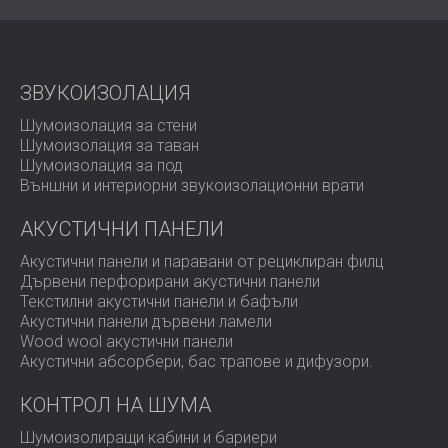
За да се справи с проблема с шума,
DECIBEL Africa
, с
подкрепата на DECIBEL International, проведе
акустична симулация, която установи оптималния
ЗВУКОИЗОЛАЦИЯ
дизайн на шумоизолационната бариера.
Шумоизолация за стени
Решението включваше използването на PZP панели
Шумоизолация за таван
на DECIBEL, специално проектирани за този проект с
Шумоизолация за под
добавена дебелина от 200 мм за подобряване
Външни и интериорни звукоизолационни врати
на шумопотискането
. Монтажът беше извършен от
Armadillo Engineering, които успяха да завършат
АКУСТИЧНИ ПАНЕЛИ
строителството за по-малко от 4 седмици, значително
преди очаквания срок от 6-7 седмици.
Акустични панели и паравани от рециклиран филц
Това бързо изпълнение беше от решаващо значение
Дървени перфорирани акустични панели
за предотвратяване на продължаващи смущения и
Текстилни акустични панели и бафъли
ефективно разрешаване на оплакванията от шум.
Акустични панели дървени ламели
Wood wool акустични панели
Акустични абсорбери, бас трапове и дифузoри.
Резултат
КОНТРОЛ НА ШУМА
Шумоизолиращи кабини и бариери