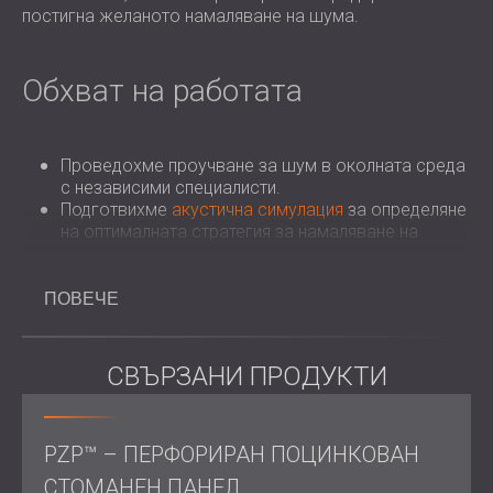
постигна желаното намаляване на шума.
Обхват на работата
Проведохме проучване за шум в околната среда
с независими специалисти.
Подготвихме
акустична симулация
за определяне
на оптималната стратегия за намаляване на
шума.
Проектирахме персонализирана външна
шумоизолационна бариера, използвайки PZP
ПОВЕЧЕ
панелите на DECIBEL с дебелина 200 мм.
Координирахме на инженерните и строителните
усилия с Armadillo Engineering.
СВЪРЗАНИ ПРОДУКТИ
Монтирахме шумоизолационната бариера в
рамките на 4 седмици, преди 6-7-седмичния
график.
PZP™ – ПЕРФОРИРАН ПОЦИНКОВАН
Потвърдихме намаляването на шума от 20dB
след завършване на проекта.
СТОМАНЕН ПАНЕЛ