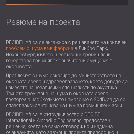
ХОТЕЛИ
POLAND (PL)
ЗВУКОИЗОЛАЦИЯ И АКУСТИКА НА
FINLAND (FI)
ЗАЛИ
РОССИЯ (RU)
Резюме на проекта
ЗВУКОИЗОЛАЦИОННИ И АКУСТИЧНИ
USA (US)
SOUTH AFRICA (ZA)
РЕШЕНИЯ ЗА ТЪРГОВСКИ ПОМЕЩЕНИЯ
DECIBEL Africa се ангажира с решаването на критичен
ЗВУКОИЗОЛАЦИЯ И АКУСТИКА НА
проблем с шума във фабрика
в Линбро Парк,
УЧЕБНИ ЗАВЕДЕНИЯ
Йоханесбург, където шест мощни промишлени
ШУМОИЗОЛАЦИЯ И АКУСТИКА ЗА
генератора причиняваха значителни смущения в
ЗДРАВНИЯ СЕКТОР
околността.
ЗВУКОИЗОЛАЦИОННИ И АКУСТИЧНИ
Проблемът с шума ескалира до Министерството на
РЕШЕНИЯ ЗА АУДИОЛОГИЧНИЯ
околната среда и здравеопазването, което доведе до
намесата на независими специалисти по акустика.
СЕКТОР
Тяхното проучване на шума в околната среда
ЗВУКОИЗОЛАЦИОННИ И АКУСТИЧНИ
препоръча необходимото намаление с 20dB, за да се
РЕШЕНИЯ ЗА ЦЕНТРОВЕ ЗА ДАННИ
спазят законовите нива на шум за промишлени зони.
DECIBEL Africa, в сътрудничество с DECIBEL
International и Armadillo Engineering, предостави
решение, което не само отговори, но и надмина
очакванията, като завърши проекта предсрочно и