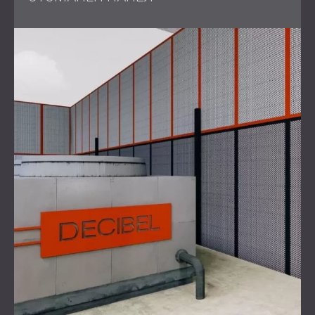
Предизвикателство
Основното предизвикателство беше да се намалят
нивата на шум, генерирани от шест мощни
промишлени генератора във фабриката в Линбро
Парк. Шумът се беше увеличил до степен да
предизвика оплаквания от общността, което доведе
до намесата на Министерството на околната среда и
здравето.
Законовото изискване беше намаление с 20%, за да
се приведат
нивата на шум
в приемливи граници за
индустриална зона. Освен това проектът трябваше да
бъде завършен бързо, за да се смекчат по-
нататъшните смущения и правните последици.
Решение