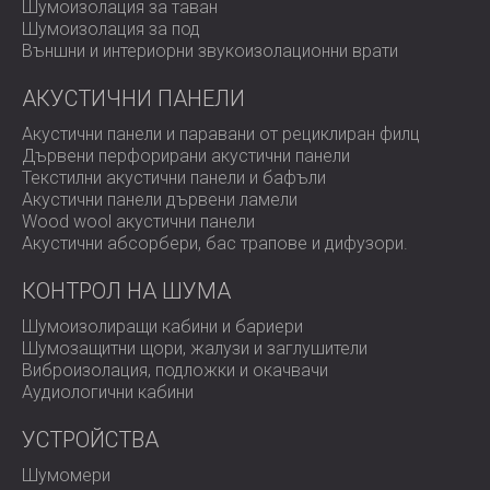
Шумоизолация за таван
Шумоизолация за под
Външни и интериорни звукоизолационни врати
АКУСТИЧНИ ПАНЕЛИ
Акустични панели и паравани от рециклиран филц
Дървени перфорирани акустични панели
Текстилни акустични панели и бафъли
Акустични панели дървени ламели
Wood wool акустични панели
Акустични абсорбери, бас трапове и дифузoри.
КОНТРОЛ НА ШУМА
Шумоизолиращи кабини и бариери
Шумозащитни щори, жалузи и заглушители
Виброизолация, подложки и окачвачи
Аудиологични кабини
УСТРОЙСТВА
Шумомери