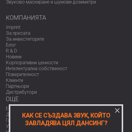
Звуково маскиране и шумови дозиметри
КОМПАНИЯТА
Imprint
За пресата
За инвеститорите
Блог
R & D
Новини
Корпоративни ценности
Интелектуална собственост
Поверителност
Клиенти
Партньори
Дистрибутори
OЩЕ
E-Shop
Доставки
КАК СЕ СЪЗДАВА ЗВУК, КОЙТО
Гаранции
ЗАВЛАДЯВА ЦЯЛ ДАНСИНГ?
Условия за ползване