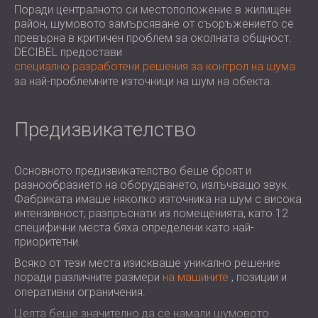
Поради централното си местоположение в жилищен
район, шумовото замърсяване от съоръжението се
превърна в критичен проблем за околната общност.
DECIBEL предостави
специално разработени решения за контрол на шума
за най-проблемните източници на шум на обекта.
Предизвикателство
Основното предизвикателство беше броят и
разнообразието на оборудването, излъчващо звук.
Фабриката имаше няколко източника на шум с висока
интензивност, разпръснати из помещенията, като 12
специфични места бяха определени като най-
приоритетни.
Всяко от тези места изискваше уникално решение
поради различните размери
на машините
, позиции и
оперативни ограничения.
Целта беше значително да се намали шумовото