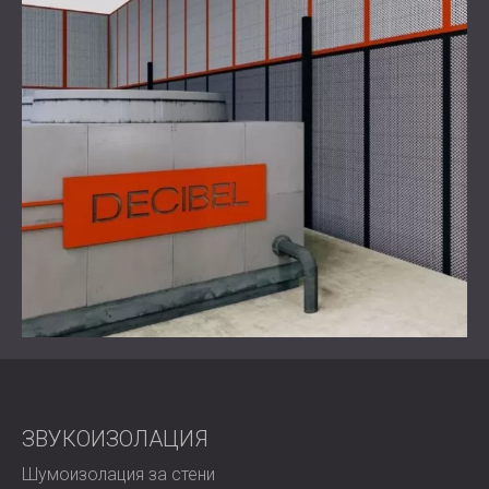
във всичките 12 третирани зони. Жителите в близост
до завода съобщиха за забележимо подобрение в
нивата на шум в околната среда.
Успехът на проекта демонстрира как целенасочените,
висококачествени мерки за звукоизолация могат
ефективно да управляват индустриалния шум в
чувствителни градски условия.
За пореден път DECIBEL изпълни обещанието си за
инженерно съвършенство, балансирайки
производителност, функционалност и грижа към
общността.
Свържете се с нас
за професионален
контрол на шума!
ЗВУКОИЗОЛАЦИЯ
Шумоизолация за стени