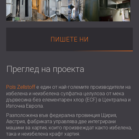
ХОТЕЛИ
POLAND (PL)
ЗВУКОИЗОЛАЦИЯ И АКУСТИКА НА
FINLAND (FI)
ЗАЛИ
РОССИЯ (RU)
ЗВУКОИЗОЛАЦИОННИ И АКУСТИЧНИ
USA (US)
SOUTH AFRICA (ZA)
РЕШЕНИЯ ЗА ТЪРГОВСКИ ПОМЕЩЕНИЯ
ПИШЕТЕ НИ
ЗВУКОИЗОЛАЦИЯ И АКУСТИКА НА
УЧЕБНИ ЗАВЕДЕНИЯ
ШУМОИЗОЛАЦИЯ И АКУСТИКА ЗА
Преглед на проекта
ЗДРАВНИЯ СЕКТОР
ЗВУКОИЗОЛАЦИОННИ И АКУСТИЧНИ
РЕШЕНИЯ ЗА АУДИОЛОГИЧНИЯ
Pols Zellstoff
е един от най-големите производители на
СЕКТОР
избелена и неизбелена сулфатна целулоза от мека
ЗВУКОИЗОЛАЦИОННИ И АКУСТИЧНИ
дървесина без елементарен хлор (ECF) в Централна и
Източна Европа.
РЕШЕНИЯ ЗА ЦЕНТРОВЕ ЗА ДАННИ
Разположена във федерална провинция Щирия,
Австрия, фабриката управлява две интегрирани
машини за хартия, които произвеждат както избелена,
така и неизбелена крафт хартия.