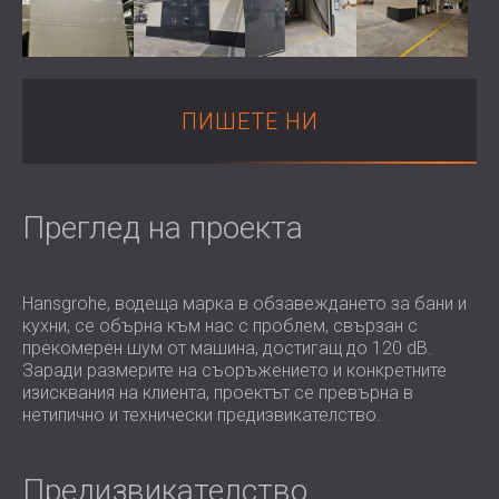
ХОТЕЛИ
POLAND (PL)
ЗВУКОИЗОЛАЦИЯ И АКУСТИКА НА
FINLAND (FI)
ЗАЛИ
РОССИЯ (RU)
ЗВУКОИЗОЛАЦИОННИ И АКУСТИЧНИ
USA (US)
ПИШЕТЕ НИ
SOUTH AFRICA (ZA)
РЕШЕНИЯ ЗА ТЪРГОВСКИ ПОМЕЩЕНИЯ
ЗВУКОИЗОЛАЦИЯ И АКУСТИКА НА
УЧЕБНИ ЗАВЕДЕНИЯ
ШУМОИЗОЛАЦИЯ И АКУСТИКА ЗА
Преглед на проекта
ЗДРАВНИЯ СЕКТОР
ЗВУКОИЗОЛАЦИОННИ И АКУСТИЧНИ
РЕШЕНИЯ ЗА АУДИОЛОГИЧНИЯ
Hansgrohe, водеща марка в обзавеждането за бани и
кухни, се обърна към нас с проблем, свързан с
СЕКТОР
прекомерен шум от машина, достигащ до 120 dB.
ЗВУКОИЗОЛАЦИОННИ И АКУСТИЧНИ
Заради размерите на съоръжението и конкретните
РЕШЕНИЯ ЗА ЦЕНТРОВЕ ЗА ДАННИ
изисквания на клиента, проектът се превърна в
нетипично и технически предизвикателство.
Предизвикателство