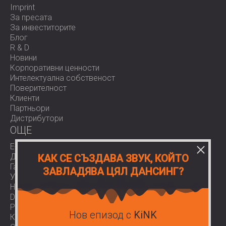
Imprint
За пресата
За инвеститорите
Блог
R & D
Новини
Корпоративни ценности
Интелектуална собственост
Поверителност
Клиенти
Партньори
Дистрибутори
OЩЕ
E-Shop
Доставки
КАК СЕ СЪЗДАВА ЗВУК, КОЙТО
Гаранции
ЗАВЛАДЯВА ЦЯЛ ДАНСИНГ?
Условия за ползване
Нормативи
Download area
Работа при нас
Нов епизод с
KiNK
Контакти