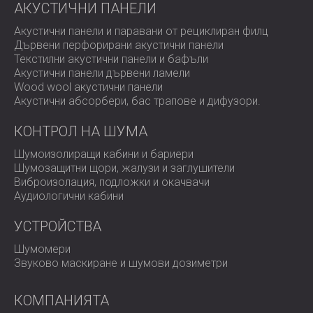
от решаващо значение не само за спазване на
АКУСТИЧНИ ПАНЕЛИ
регулаторните стандарти, но и за осигуряване на
безопасността и комфорта на работниците. Високите
Акустични панели и паравани от рециклиран филц
нива на шум могат да доведат до увреждане на слуха
Дървени перфорирани акустични панели
и намалена производителност. Акустичните кабини,
Текстилни акустични панели и бафъли
като тази, инсталирана в този проект, осигуряват
Акустични панели дървени ламели
специално решение, което балансира оперативната
Wood wool акустични панели
ефективност с намаляването на шума. Компаниите
Акустични абсорбери, бас трапове и дифузoри.
могат да поддържат работния процес, без да жертват
акустичното представяне чрез интегриране на функции
КОНТРОЛ НА ШУМА
като автоматизирани врати и прозорци за
Шумоизолиращи кабини и бариери
наблюдение.
Шумозащитни щори, жалузи и заглушители
Виброизолация, подложки и окачвачи
Аудиологични кабини
Ако вашият бизнес е изправен пред
предизвикателства, свързани с шума в промишлени
УСТРОЙСТВА
условия, ние сме готови да проектираме
персонализирани решения, които отговарят на вашите
Шумомери
нужди.
Свържете се с нас,
за да проучим как можем
Звуково маскиране и шумови дозиметри
да помогнем за намаляване на шума и подобряване
на работната среда.
КОМПАНИЯТА