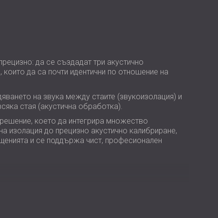
USA | US
SOUTH AFRICA | ZA
рецизно: да се създадат три акустично
я
, които да са почти идентични по отношение на
яването на звука между стаите (звукоизолация) и
сяка стая (акустична обработка).
 решение, което да интегрира множество
на изолация до прецизно акустично калибриране,
енията и се поддържа чист, професионален
Включва подробни измервания на място, акустична