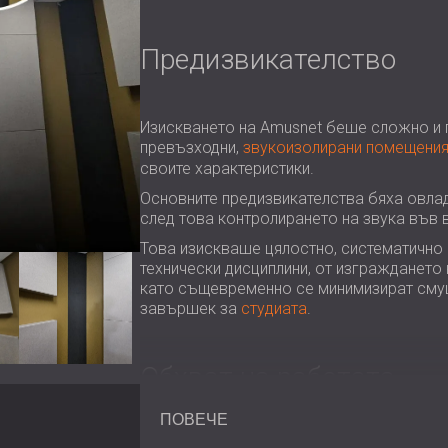
Предизвикателство
Изискването на Amusnet беше сложно и п
превъзходни,
звукоизолирани помещени
своите характеристики.
Основните предизвикателства бяха овлад
след това контролирането на звука във в
Това изискваше цялостно, систематично
технически дисциплини, от изграждането 
като същевременно се минимизират смущ
завършек за
студиата
.
Обхват на работата
ПОВЕЧЕ
Цялостно акустично предложение
: 