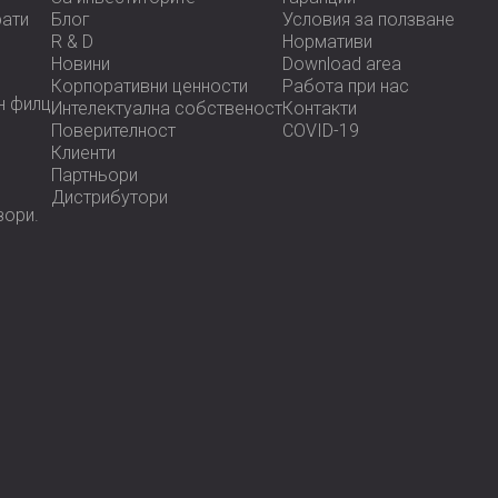
рати
Блог
Условия за ползване
R & D
Нормативи
Новини
Download area
Корпоративни ценности
Работа при нас
н филц
Интелектуална собственост
Контакти
Поверителност
COVID-19
Клиенти
Партньори
Дистрибутори
зoри.