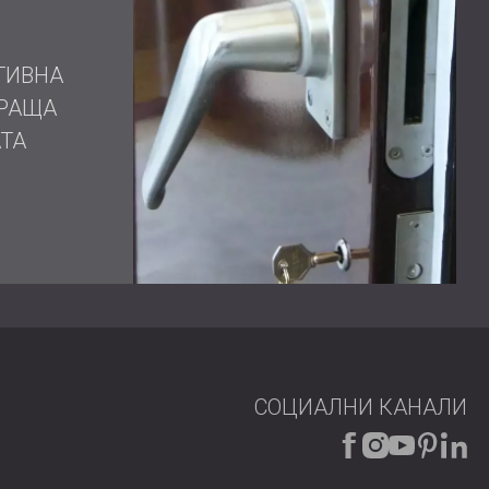
иране на отраженията в средните и високите
за справяне с проблемните ниски честоти.
 монтаж на звукоизолиращи врати по поръчка,
ТИВНА
РАЩА
ТА
и три акустично идентични, професионално
 критичните стандарти, изисквани от Amusenet.
стичното намаляване както на външния шум, така и
олява прецизен мониторинг и чист запис. Стаите
опроизводителен комплекс за аудио продукция.
е и изградите акустична среда, съобразена с
СОЦИАЛНИ КАНАЛИ