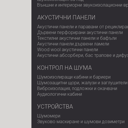
Външни и интериорни звукоизолационни в
АКУСТИЧНИ ПАНЕЛИ
Акустични панели и паравани от рециклира
Дървени перфорирани акустични панели
Текстилни акустични панели и бафъли
Акустични панели дървени ламели
Wood wool акустични панели
Акустични абсорбери, бас трапове и дифу
КОНТРОЛ НА ШУМА
Шумоизолиращи кабини и бариери
Шумозащитни щори, жалузи и заглушители
Виброизолация, подложки и окачвачи
Аудиологични кабини
УСТРОЙСТВА
Шумомери
Звуково маскиране и шумови дозиметри