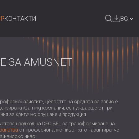
OP
КОНТАКТИ
BG
СЕНЕ
GREAT BRITAIN | GB
DEUTSCHLAND | DE
Е ЗА AMUSNET
ÖSTERREICH | AT
SRBIJA | RS
ROMÂNIA | RO
рофесионалистите, целостта на средата за запис е
POLAND | PL
ицензирана iGaming компания, се нуждаеше от три
ния за критично слушане и продукция.
FINLAND | FI
уетапен подход на DECIBEL за трансформиране на
РОССИЯ | RU
транства
от професионално ниво, като гарантира, че
най-високо ниво.