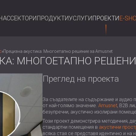
НАС
СЕКТОРИ
ПРОДУКТИ
УСЛУГИ
ПРОЕКТИ
E-SH
ТЪР
с
»
Прецизна акустика: Многоетапно решение за Amusnet
КА: МНОГОЕТАПНО РЕШЕНИ
Преглед на проекта
За създателите на съдържание и аудио п
от най-голямо значение.
Amusnet
, B2B л
безупречни, акустично изолирани помеще
Този проект демонстрира методичния, дв
стандартни помещения в
акустични прос
всяка стая се представя идентично и на 