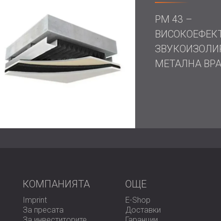
абсорбиращи текстилни панели за елимин
честоти и инсталиране на басови капани 
PM 43 –
Последната стъпка беше безпроблемният
ВИСОКОЕФЕК
създавайки пълно акустично уплътнение.
ЗВУКОИЗОЛИ
МЕТАЛНА ВРА
Резултат
Проектът беше пълен успех, осигурявайк
изолирани помещения, които отговарят на
Клиентът е изключително доволен от дра
на вътрешната реверберация, което позв
сега функционират като надежден, висок
Свържете се с DECIBEL, за да проектират
вашите специфични нужди.
КОМПАНИЯТА
OЩЕ
Imprint
E-Shop
За пресата
Доставки
За инвеститорите
Гаранции