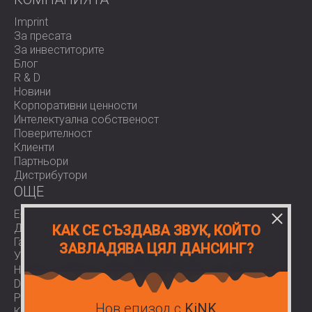
Imprint
За пресата
За инвеститорите
Блог
R & D
Новини
Корпоративни ценности
Интелектуална собственост
Поверителност
Клиенти
Партньори
Дистрибутори
OЩЕ
E-Shop
Доставки
КАК СЕ СЪЗДАВА ЗВУК, КОЙТО
Гаранции
ЗАВЛАДЯВА ЦЯЛ ДАНСИНГ?
Условия за ползване
Нормативи
Download area
Работа при нас
Нов епизод с
KiNK
Контакти