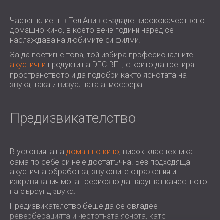
ХОТЕЛИ
POLAND (PL)
ЗВУКОИЗОЛАЦИЯ И АКУСТИКА НА
FINLAND (FI)
Частен клиент в Тел Авив създаде висококачествено
домашно кино, в което вече години наред се
ЗАЛИ
РОССИЯ (RU)
наслаждава на любимите си филми.
ЗВУКОИЗОЛАЦИОННИ И АКУСТИЧНИ
USA (US)
За да постигне това, той избира професионалните
SOUTH AFRICA (ZA)
РЕШЕНИЯ ЗА ТЪРГОВСКИ ПОМЕЩЕНИЯ
акустични
продукти на DECIBEL, с които да третира
ЗВУКОИЗОЛАЦИЯ И АКУСТИКА НА
пространството и да подобри както яснотата на
УЧЕБНИ ЗАВЕДЕНИЯ
звука, така и визуалната атмосфера.
ШУМОИЗОЛАЦИЯ И АКУСТИКА ЗА
ЗДРАВНИЯ СЕКТОР
Предизвикателство
ЗВУКОИЗОЛАЦИОННИ И АКУСТИЧНИ
РЕШЕНИЯ ЗА АУДИОЛОГИЧНИЯ
СЕКТОР
В условията на
домашно кино
, висок клас техника
ЗВУКОИЗОЛАЦИОННИ И АКУСТИЧНИ
сама по себе си не е достатъчна. Без подходяща
РЕШЕНИЯ ЗА ЦЕНТРОВЕ ЗА ДАННИ
акустична обработка, звуковите отражения и
изкривявания могат сериозно да нарушат качеството
на съраунд звука.
Предизвикателство беше да се овладее
реверберацията и честотната яснота, като