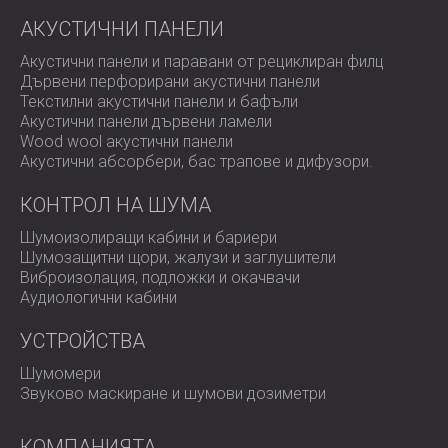
Продуктите на DECIBEL постигат балансирано
съчетание между ефективност и естетика и се
АКУСТИЧНИ ПАНЕЛИ
предлагат и на международно ниво.
Акустични панели и паравани от рециклиран филц
Свържете се с нас
, за да откриете как нашите
Дървени перфорирани акустични панели
акустични решения могат да превърнат вашата стая в
Текстилни акустични панели и бафъли
истинско домашно кино.
Акустични панели дървени ламели
Wood wool акустични панели
Акустични абсорбери, бас трапове и дифузoри.
КОНТРОЛ НА ШУМА
Шумоизолиращи кабини и бариери
Шумозащитни щори, жалузи и заглушители
Виброизолация, подложки и окачвачи
Аудиологични кабини
УСТРОЙСТВА
Шумомери
Звуково маскиране и шумови дозиметри
КОМПАНИЯТА