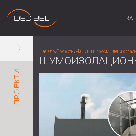
ЗА 
Начало
»
Проекти
»
Машини и промишлени сград
ШУМОИЗОЛАЦИОНН
ПРОЕКТИ