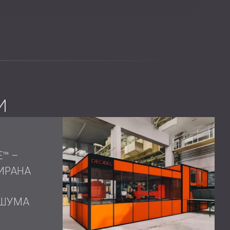
а шума
на ротационния вентилатор.
 за звукоизолирана кабина с всички специфични
И
ед които бе изправен инженерният екип на DECIBEL,
E™ –
а изграждане на кабината.
ИРАНА
дебелина, за разлика от стандартните 100 мм за
а се справи с това, DECIBEL разработи тънки, но
ли.
 ШУМА
 отвори на вентилатора усилваха шума, генерирайки
EL създаде подвижна, лека кабина, монтирана върху