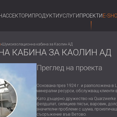
НАС
СЕКТОРИ
ПРОДУКТИ
УСЛУГИ
ПРОЕКТИ
E-SH
ТЪР
и
»
Шумоизолационна кабина за Каолин АД
А КАБИНА ЗА КАОЛИН АД
Преглед на проекта
Основана през 1924 г. и разположена в 
минерални ресурси, обслужващ клиенти в
Като дъщерно дружество на Quarzwerke G
фелдшпат, силициев пясък, варовик, дол
значителни проблеми с шума, произтичащ
съоръжение във Ветово.