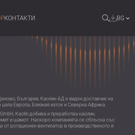
OP
КОНТАКТИ
BG
СЕНЕ
GREAT BRITAIN | GB
DEUTSCHLAND | DE
ÖSTERREICH | AT
SRBIJA | RS
ROMÂNIA | RO
Ценово, България, Каолин АД е виден доставчик на
POLAND | PL
 цяла Европа, Близкия изток и Северна Африка.
FINLAND | FI
mbH, Kaolin добива и преработва каолин,
омит и шамот. Наскоро компанията се сблъска със
РОССИЯ | RU
и от ротационен вентилатор в производственото ѝ