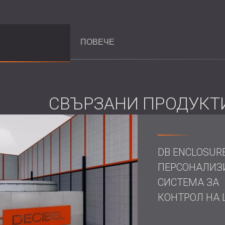
Обхват на работата
ПОВЕЧЕ
Провеждане на подробни
оценки н
Разработване на иновативен дизайн
изисквания.
СВЪРЗАНИ ПРОДУКТ
Решение
Едно от основните предизвикателства, пр
DB ENCLOSUR
е ограниченото пространство, налично з
ПЕРСОНАЛИЗ
Стените не можеха да надвишават 66 мм 
СИСТЕМА ЗА
повечето звукоизолационни решения. За д
високоефективни звукоизолационни пане
КОНТРОЛ НА
Освен това, входящите и изпускателните
нива от 95 dB. За да смекчи това, DECIB