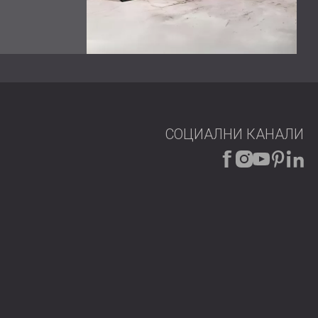
ожки. Основните характеристики включваха:
 от неръждаема стомана, изработени с
 и сгъване и заварени с помощта на прецизна
ржащо на тежки условия, осигуряващо
проектиран специално да се справи с честотния
евременно позволява естествена вентилация.
 с високоякостна стомана, за намаляване на шума
СОЦИАЛНИ КАНАЛИ
пленуми.
 с дебелина само 75 мм, която успешно намали
dB на 82,9 dB. Целият проект беше завършен в
лно подобрена работна среда за служителите на
 шумовото замърсяване може сериозно да повлияе
ужителите. Излагането на високи нива на шум може