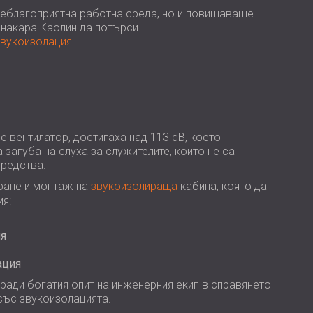
USA | US
еблагоприятна работна среда, но и повишаваше
 накара Каолин да потърси
SOUTH AFRICA | ZA
звукоизолация
.
е вентилатор, достигаха над 113 dB, което
загуба на слуха за служителите, които не са
средства.
ране и монтаж на
звукоизолираща
кабина, която да
я:
ия
ация
ради богатия опит на инженерния екип в справянето
със звукоизолацията.