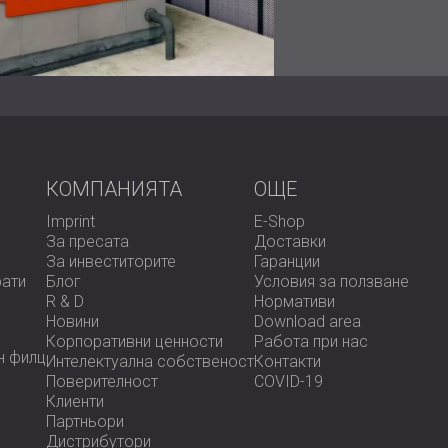
високоефективни виброизолационни подл
Звукоизолиращи панели, изработени
усъвършенствани техники на рязане
роботика.
Прахово боядисано покритие, издъ
дълготрайност.
Високоефективен шумозаглушител, 
диапазон на вентилатора, като същ
Вискоеластични материали, покрити
КОМПАНИЯТА
OЩЕ
от всмукателните и изпускателните 
Imprint
E-Shop
За пресата
Доставки
Резултати
За инвеститорите
Гаранции
рати
Блог
Условия за ползване
R & D
Нормативи
Новини
Download area
Крайният монтаж доведе до лека кабина,
Корпоративни ценности
Работа при нас
шума от въртящия се вентилатор от 113 
н филц
Интелектуална собственост
Контакти
рамките на пет дни, създавайки значите
Поверителност
COVID-19
Каолин АД.
Клиенти
В минната и минералната промишленост
Партньори
на производителността и здравето на сл
Дистрибутори