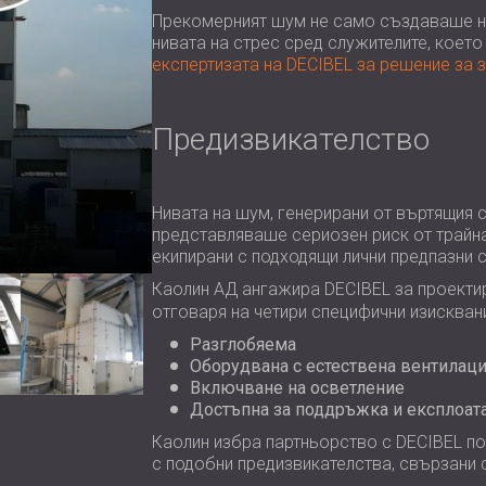
Прекомерният шум не само създаваше н
нивата на стрес сред служителите, което
експертизата на DECIBEL за решение за 
Предизвикателство
Нивата на шум, генерирани от въртящия с
представляваше сериозен риск от трайна 
екипирани с подходящи лични предпазни 
Каолин АД ангажира DECIBEL за проекти
отговаря на четири специфични изисквани
Разглобяема
Оборудвана с естествена вентилац
Включване на осветление
Достъпна за поддръжка и експлоат
Каолин избра партньорство с DECIBEL по
с подобни предизвикателства, свързани 