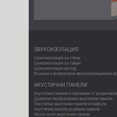
ЗВУКОИЗОЛАЦИЯ
Шумоизолация за стени
Шумоизолация за таван
Шумоизолация за под
Външни и интериорни звукоизолационни в
АКУСТИЧНИ ПАНЕЛИ
Акустични панели и паравани от рециклира
Дървени перфорирани акустични панели
Текстилни акустични панели и бафъли
Акустични панели дървени ламели
Wood wool акустични панели