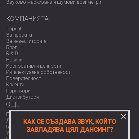
Звуково маскиране и шумови дозиметри
КОМПАНИЯТА
Imprint
За пресата
За инвеститорите
Блог
R & D
Новини
Корпоративни ценности
Интелектуална собственост
Поверителност
Клиенти
Партньори
Дистрибутори
OЩЕ
E-Shop
Доставки
КАК СЕ СЪЗДАВА ЗВУК, КОЙТО
Гаранции
ЗАВЛАДЯВА ЦЯЛ ДАНСИНГ?
Условия за ползване