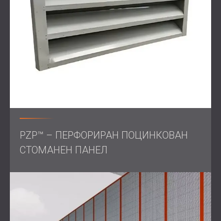
Резултат
Измерванията на шума, направени след монтажа,
потвърдиха, че звукоизолационното решение е
намалило шума от генератора до съответстващи
нива, отговарящи на изискванията.
Банката постигна спокойствие, осигурявайки
непрекъсната работа, без да безпокои близките
жители. Проектът беше завършен навреме и без
оплаквания, което за пореден път доказа
PZP™ – ПЕРФОРИРАН ПОЦИНКОВАН
надеждността на инженерните решения и
изпълнението на DECIBEL.
СТОМАНЕН ПАНЕЛ
Този проект демонстрира как специално
разработените звукоизолиращи заграждения могат да
осигурят баланс между експлоатационна надеждност
и комфорт на общността, особено в градска среда,
където жилищни и търговски функции съществуват
едно до друго.