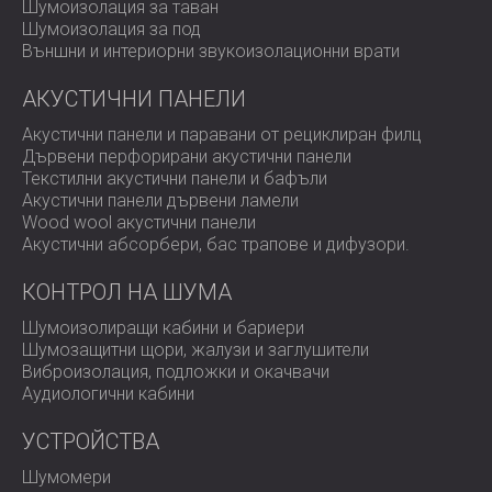
Шумоизолация за таван
Шумоизолация за под
Външни и интериорни звукоизолационни врати
АКУСТИЧНИ ПАНЕЛИ
Акустични панели и паравани от рециклиран филц
Дървени перфорирани акустични панели
Текстилни акустични панели и бафъли
Акустични панели дървени ламели
Wood wool акустични панели
Акустични абсорбери, бас трапове и дифузoри.
КОНТРОЛ НА ШУМА
Шумоизолиращи кабини и бариери
Шумозащитни щори, жалузи и заглушители
Виброизолация, подложки и окачвачи
Аудиологични кабини
УСТРОЙСТВА
Шумомери