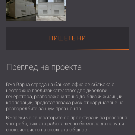
ХОТЕЛИ
POLAND (PL)
ЗВУКОИЗОЛАЦИЯ И АКУСТИКА НА
FINLAND (FI)
ЗАЛИ
РОССИЯ (RU)
ЗВУКОИЗОЛАЦИОННИ И АКУСТИЧНИ
USA (US)
SOUTH AFRICA (ZA)
РЕШЕНИЯ ЗА ТЪРГОВСКИ ПОМЕЩЕНИЯ
ПИШЕТЕ НИ
ЗВУКОИЗОЛАЦИЯ И АКУСТИКА НА
УЧЕБНИ ЗАВЕДЕНИЯ
ШУМОИЗОЛАЦИЯ И АКУСТИКА ЗА
Преглед на проекта
ЗДРАВНИЯ СЕКТОР
ЗВУКОИЗОЛАЦИОННИ И АКУСТИЧНИ
РЕШЕНИЯ ЗА АУДИОЛОГИЧНИЯ
Във Варна сграда на банков офис се сблъска с
СЕКТОР
неотложно предизвикателство: два дизелови
генератора, разположени точно до близки жилищни
ЗВУКОИЗОЛАЦИОННИ И АКУСТИЧНИ
кооперации, представляваха риск от нарушаване на
РЕШЕНИЯ ЗА ЦЕНТРОВЕ ЗА ДАННИ
разпоредбите за шум през нощта.
Въпреки че генераторите са проектирани за резервна
употреба, тяхната работа лесно би могла да наруши
спокойствието на околната общност.