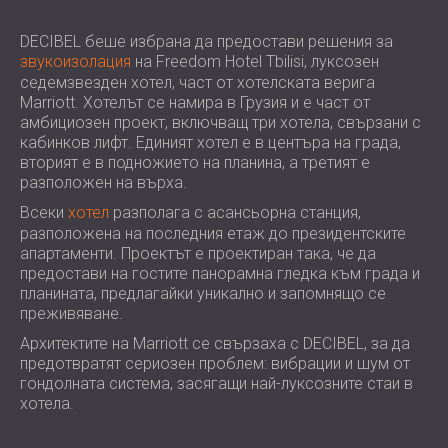
ХОТЕЛИ
POLAND (PL)
ЗВУКОИЗОЛАЦИЯ И АКУСТИКА НА
FINLAND (FI)
DECIBEL беше избрана да предостави решения за
звукоизолация
на Freedom Hotel Tbilisi, луксозен
ЗАЛИ
РОССИЯ (RU)
седемзвезден хотел, част от хотелската верига
ЗВУКОИЗОЛАЦИОННИ И АКУСТИЧНИ
USA (US)
Marriott. Хотелът се намира в Грузия и е част от
SOUTH AFRICA (ZA)
РЕШЕНИЯ ЗА ТЪРГОВСКИ ПОМЕЩЕНИЯ
амбициозен проект, включващ три хотела, свързани с
ЗВУКОИЗОЛАЦИЯ И АКУСТИКА НА
кабинков лифт. Единият хотел е в центъра на града,
вторият е в подножието на планина, а третият е
УЧЕБНИ ЗАВЕДЕНИЯ
разположен на върха.
ШУМОИЗОЛАЦИЯ И АКУСТИКА ЗА
Всеки
хотел
разполага с асансьорна станция,
ЗДРАВНИЯ СЕКТОР
разположена на последния етаж до президентските
ЗВУКОИЗОЛАЦИОННИ И АКУСТИЧНИ
апартаменти. Проектът е проектиран така, че да
РЕШЕНИЯ ЗА АУДИОЛОГИЧНИЯ
предостави на гостите панорамна гледка към града и
планината, предлагайки уникално и запомнящо се
СЕКТОР
преживяване.
ЗВУКОИЗОЛАЦИОННИ И АКУСТИЧНИ
Архитектите на Marriott се свързаха с DECIBEL, за да
РЕШЕНИЯ ЗА ЦЕНТРОВЕ ЗА ДАННИ
предотвратят сериозен проблем: вибрации и шум от
гондолната система, засягащи най-луксозните стаи в
хотела.