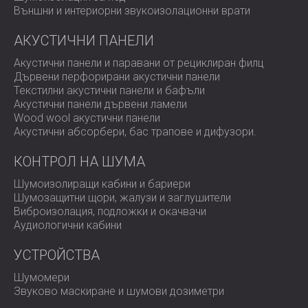
Външни и интериорни звукоизолационни врати
Акустичен анализ
на трите хотелски сгради
Консултация с Doppelmayr за получаване на
АКУСТИЧНИ ПАНЕЛИ
технически данни за лифта
Индивидуални планове за акустична обработка за
Акустични панели и паравани от рециклиран филц
всяка лифтова станция
Дървени перфорирани акустични панели
Монтаж на следните DECIBEL системи:
Текстилни акустични панели и бафъли
BLOCK SYSTEM™ за звукоизолация в
Акустични панели дървени ламели
конструктивни елементи
Wood wool акустични панели
MUTE SYSTEM™, адаптирана към
Акустични абсорбери, бас трапове и дифузoри.
специфичните нужди на проекта
Инженерна координация между архитекти и
КОНТРОЛ НА ШУМА
акустичния екип на DECIBEL
Шумоизолиращи кабини и бариери
Шумозащитни щори, жалузи и заглушители
Виброизолация, подложки и окачвачи
Решение
Аудиологични кабини
УСТРОЙСТВА
DECIBEL разработи персонализирани планове за
Шумомери
звукоизолация за всеки хотел, базирани на
Звуково маскиране и шумови дозиметри
техническата информация от разработчика на
асансьора. Инсталирахме BLOCK SYSTEM™, известна с